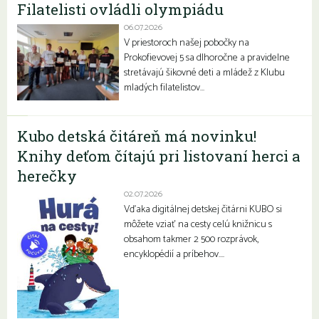
Filatelisti ovládli olympiádu
06.07.2026
V priestoroch našej pobočky na
Prokofievovej 5 sa dlhoročne a pravidelne
stretávajú šikovné deti a mládež z Klubu
mladých filatelistov…
Kubo detská čitáreň má novinku!
Knihy deťom čítajú pri listovaní herci a
herečky
02.07.2026
Vďaka digitálnej detskej čitárni KUBO si
môžete vziať na cesty celú knižnicu s
obsahom takmer 2 500 rozprávok,
encyklopédií a príbehov….