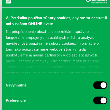
Aj Petržalka používa súbory cookies, aby ste sa nestratili
ani v našom ONLINE svete
IMG_4219.jpg
IMG_4220.jpg
IMG_4221.jpg
Na prispôsobenie obsahu alebo reklám, správne
fungovanie prepojených sociálnych médií a analýzu
návštevnosti používame súbory cookies. Informácie o
tom, ako používate naše webové stránky, teda
poskytujeme aj našim partnerom v oblasti sociálnych
IMG_4222.jpg
IMG_4223.jpg
IMG_4224.jpg
médií, inzercie a analýzy. Títo partneri môžu príslušné
informácie skombinovať s ďalšími údajmi, ktoré ste im
poskytli, alebo ktoré od vás získali, keď ste používali ich
služby.
Výber
Nevyhnutné
súhlasu
IMG_4225.jpg
IMG_4226.jpg
IMG_4227.jpg
Preferencie