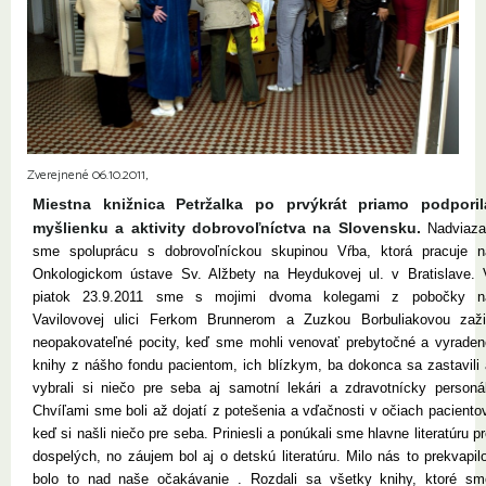
Zverejnené 06.10.2011,
Miestna knižnica Petržalka po prvýkrát priamo podporil
myšlienku a aktivity dobrovoľníctva na Slovensku.
Nadviazal
sme spoluprácu s dobrovoľníckou skupinou Vŕba, ktorá pracuje n
Onkologickom ústave Sv. Alžbety na Heydukovej ul. v Bratislave. 
piatok 23.9.2011 sme s mojimi dvoma kolegami z pobočky n
Vavilovovej ulici Ferkom Brunnerom a Zuzkou Borbuliakovou zažil
neopakovateľné pocity, keď sme mohli venovať prebytočné a vyraden
knihy z nášho fondu pacientom, ich blízkym, ba dokonca sa zastavili 
vybrali si niečo pre seba aj samotní lekári a zdravotnícky personál
Chvíľami sme boli až dojatí z potešenia a vďačnosti v očiach paciento
keď si našli niečo pre seba. Priniesli a ponúkali sme hlavne literatúru p
dospelých, no záujem bol aj o detskú literatúru. Milo nás to prekvapil
bolo to nad naše očakávanie . Rozdali sa všetky knihy, ktoré sm