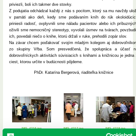
priviezli, boli ich takmer dve stovky.
Z podujatia odchádzal každý z nás s pocitom, ktorý sa mu navždy ulož
v pamäti ako deň, kedy sme podávaním kníh do rúk okoloidúcic
priniesli radosť, ovplyvnili sme náladu pacientov alebo ich príbuznýc
oživili sme nemocničný stereotyp, vyvolali úsmev na tvárach, povzbudi
ich, povedali niečo o knihe, ktorú držali v ruke, prehodili zopár slov.
Na závar chcem poďakovať svojím mladým kolegom aj dobrovoľníko
zo skupiny Vŕba. Som presvedčená, že spolupráca a účasť n
dobrovoľníckych aktivitách súvisiacich s knihami a knižnicou je jedna
ciest, ktorou určite v budúcnosti pôjdeme.
PhDr. Katarína Bergerová, riaditeľka knižnice
IMG_4216.jpg
IMG_4217.jpg
IMG_4218.jpg