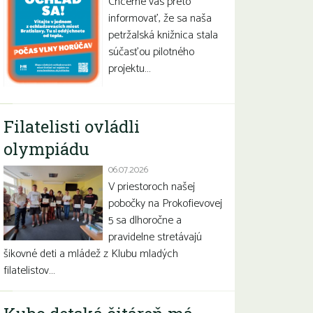
Chceme vás preto
informovať, že sa naša
petržalská knižnica stala
súčasťou pilotného
projektu…
Filatelisti ovládli
olympiádu
06.07.2026
V priestoroch našej
pobočky na Prokofievovej
5 sa dlhoročne a
pravidelne stretávajú
šikovné deti a mládež z Klubu mladých
filatelistov…