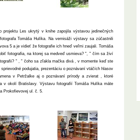
 projektu Les ukrytý v knihe zapojila výstavou jedinečných
a fotografa Tomáša Hulíka. Na vernisáži výstavy sa zúčastnili
ova 5 a je vidieť že fotografie ich hneď veľmi zaujali. Tomáša
biť fotografia, na ktorej sa medveď usmieva? ", " čím sa živí
otografii? " , " čoho sa zľakla mačka divá , v momente keď ste
aj sprievodné podujatia, prezentáciu o poznávaní vtáčích hlasov
mena v Petržalke aj o poznávaní prírody a zvierat , ktoré
a v okolí Bratislavy. Výstavu fotografií Tomáša Hulíka máte
 Prokofievovej ul. č. 5.