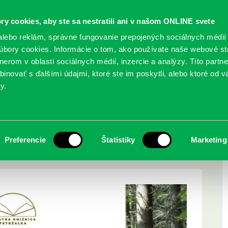
ry cookies, aby ste sa nestratili ani v našom ONLINE svete
lebo reklám, správne fungovanie prepojených sociálnych médií
bory cookies. Informácie o tom, ako používate naše webové st
erom v oblasti sociálnych médií, inzercie a analýzy. Títo partn
GY
SLUŽBY
PODUJATIA
POBOČKY
O KNIŽ
inovať s ďalšími údajmi, ktoré ste im poskytli, alebo ktoré od vá
y.
pirované prírodou IV….
Tomáša Hulíka –
Preferencie
Štatistiky
Marketing
u IV….