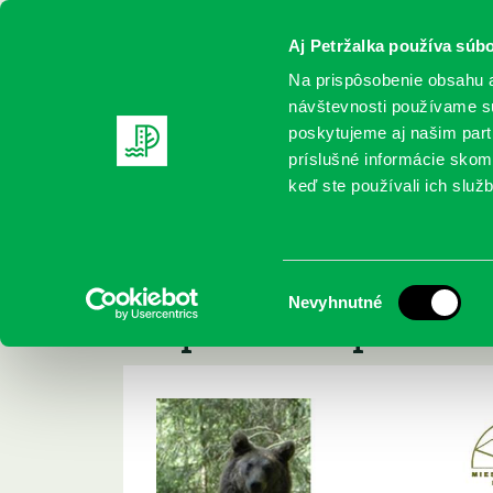
Aj Petržalka používa súbo
Na prispôsobenie obsahu a
návštevnosti používame sú
poskytujeme aj našim partn
REGISTRUJTE SA
ONLINE KATALÓ
príslušné informácie skomb
keď ste používali ich služb
Domov
Aktuality
výstava fotografa Tomáša Hulíka – Inš
výstava fotografa 
Výber
Nevyhnutné
Inšpirované prírodo
súhlasu