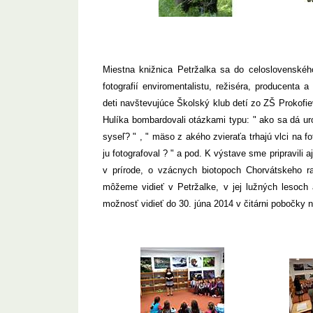
Miestna knižnica Petržalka sa do celoslovenského
fotografií enviromentalistu, režiséra, producenta 
deti navštevujúce Školský klub detí zo ZŠ Prokofiev
Hulíka bombardovali otázkami typu: " ako sa dá uro
syseľ? " , " mäso z akého zvieraťa trhajú vlci na f
ju fotografoval ? " a pod. K výstave sme pripravili 
v prírode, o vzácnych biotopoch Chorvátskeho ra
môžeme vidieť v Petržalke, v jej lužných lesoch 
možnosť vidieť do 30. júna 2014 v čitárni pobočky na