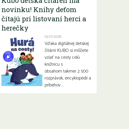
Kubo detská čitáreň má
novinku! Knihy deťom
čítajú pri listovaní herci a
herečky
02.07.2026
Vďaka digitálnej detskej
čitárni KUBO si môžete
vziať na cesty celú
knižnicu s
obsahom takmer 2 500
rozprávok, encyklopédií a
príbehov….