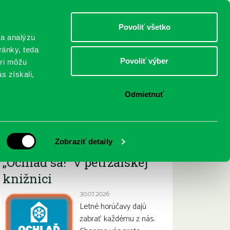
DETI
MLÁDEŽ
DOSPELÍ
Povoliť všetko
 a analýzu
ránky, teda
Povoliť výber
eri môžu
NICI
FEDINOVA
KONTAKTY
s získali,
Odmietnuť
Najnovšie
Zobraziť detaily
„Ochlaď sa!“ v petržalskej
knižnici
30.07.2026
Letné horúčavy dajú
zabrať každému z nás.