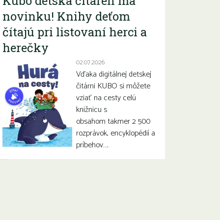
Kubo detská čitáreň má
novinku! Knihy deťom
čítajú pri listovaní herci a
herečky
02.07.2026
Vďaka digitálnej detskej
čitárni KUBO si môžete
vziať na cesty celú
knižnicu s
obsahom takmer 2 500
rozprávok, encyklopédií a
príbehov….