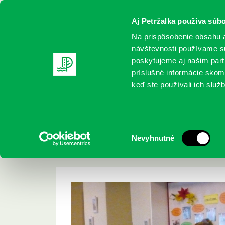
Aj Petržalka používa súbo
Na prispôsobenie obsahu a
návštevnosti používame sú
poskytujeme aj našim partn
REGISTRUJTE SA
ONLINE KATALÓ
príslušné informácie skomb
keď ste používali ich služb
Domov
Aktuality
Bratislavské povesti v Domove tretie
Bratislavské povest
Výber
Nevyhnutné
veku
súhlasu