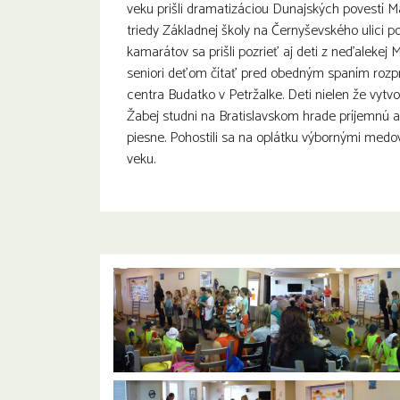
veku prišli dramatizáciou Dunajských povestí Már
triedy Základnej školy na Černyševského ulici p
kamarátov sa prišli pozrieť aj deti z neďalekej 
seniori deťom čítať pred obedným spaním rozpr
centra Budatko v Petržalke. Deti nielen že vytvo
Žabej studni na Bratislavskom hrade príjemnú 
piesne. Pohostili sa na oplátku výbornými medov
veku.