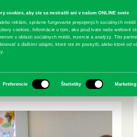
ry cookies, aby ste sa nestratili ani v našom ONLINE svete
lebo reklám, správne fungovanie prepojených sociálnych médií
bory cookies. Informácie o tom, ako používate naše webové st
erom v oblasti sociálnych médií, inzercie a analýzy. Títo partn
GY
SLUŽBY
PODUJATIA
POBOČKY
O KNIŽ
inovať s ďalšími údajmi, ktoré ste im poskytli, alebo ktoré od vá
y.
ho veku
i v Domove tretieho
Preferencie
Štatistiky
Marketing