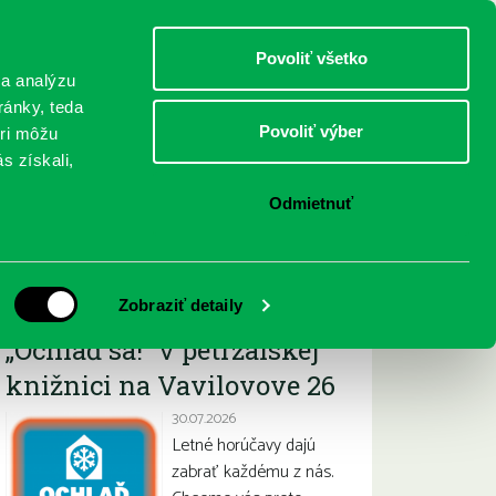
DETI
MLÁDEŽ
DOSPELÍ
Povoliť všetko
 a analýzu
ránky, teda
Povoliť výber
eri môžu
NICI
FEDINOVA
KONTAKTY
s získali,
Odmietnuť
Najnovšie
Zobraziť detaily
„Ochlaď sa!“ v petržalskej
knižnici na Vavilovove 26
30.07.2026
Letné horúčavy dajú
zabrať každému z nás.