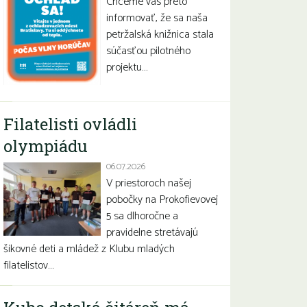
Chceme vás preto
informovať, že sa naša
petržalská knižnica stala
súčasťou pilotného
projektu…
Filatelisti ovládli
olympiádu
06.07.2026
V priestoroch našej
pobočky na Prokofievovej
5 sa dlhoročne a
pravidelne stretávajú
šikovné deti a mládež z Klubu mladých
filatelistov…