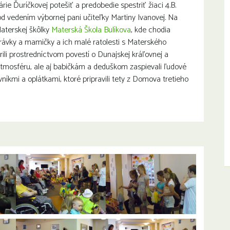
ie Ďuríčkovej potešiť a predobedie spestriť žiaci 4.B.
od vedením výbornej pani učiteľky Martiny Ivanovej. Na
Materskej škôlky
Materská Škola B
ulíkova
, kde chodia
ávky a mamičky a ich malé ratolesti s Materského
rili prostredníctvom povestí o Dunajskej kráľovnej a
atmosféru, ale aj babičkám a deduškom zaspievali ľudové
níkmi a oplátkami, ktoré pripravili tety z Domova tretieho