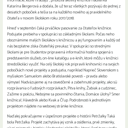
informácie, ktoré hľadajú“, priblížila aktivity knižnice riaditeľka
Katarína Bergerová a dodala, že už teraz všetkých pozývajú do jednej z
desiatich pobočiek a tešia sa na každého nového aj pravidelného
čitateľa v novom školskom roku 2017/2018.
Hneď v septembri čaká prváčikov pasovanie za čitateľov knižnice.
Podujatie prebieha v spolupráci so základnými školami. Počas neho
oboznámime malých školákov s knižnicou a jej fungovaním a každý od
nás bezplatne získa čitateľský preukaz. V spolupráci so strednými
školami je pre študentov pripravená informačná hodina spojená s
predstavením služieb, on-line katalógu a e-kníh, ktoré môžu v knižnici
stredoškoláci využiť. Na celý školský rok pripravili knihovníci na svojich
pobočkách nové projekty a podujatia, napríklad Naprieč Slovenskom s
myšiakom Samuelom alebo Bratislavské povesti – pravda alebo
výmysel. Nadväzujeme aj na osvedčené a zabehnuté projekty, ako sú
rozprávania o ľudových rozprávkach, Pitva knihy, Žabiak a cudzinec,
Zažime si poéziu, Nebojme sa povinného čítania, Domáce úlohy? Smer
knižnica!, Hávedník alebo Kvak a Čľup. Podrobnosti k jednotlivým
projektom nájdete na webovej stránke knižnice.
Naďalej pokračujeme v úspešnom projekte o histórii Petržalky Taká
bola Petržalka. Projekt zachytáva jej vznik a osídlenia, prvé zmienky,