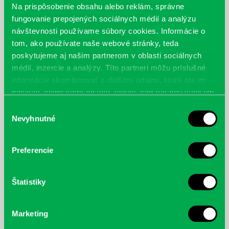
Na prispôsobenie obsahu alebo reklám, správne
fungovanie prepojených sociálnych médií a analýzu
návštevnosti používame súbory cookies. Informácie o
tom, ako používate naše webové stránky, teda
poskytujeme aj našim partnerom v oblasti sociálnych
médií, inzercie a analýzy. Títo partneri môžu príslušné
informácie skombinovať s ďalšími údajmi, ktoré ste im
poskytli, alebo ktoré od vás získali, keď ste používali ich
služby.
Výber
Nevyhnutné
súhlasu
Preferencie
Štatistiky
Marketing