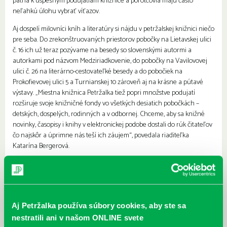
patria k úspešným podujatiam knižnice a porotcovia majú často
neľahkú úlohu vybrať víťazov.
Aj dospelí milovníci kníh a literatúry si nájdu v petržalskej knižnici niečo
pre seba. Do zrekonštruovaných priestorov pobočky na Lietavskej ulici
č. 16 ich už teraz pozývame na besedy so slovenskými autormi a
autorkami pod názvom Medziriadkovenie, do pobočky na Vavilovovej
ulici č. 26 na literárno-cestovateľké besedy a do pobočiek na
Prokofievovej ulici 5 a Turnianskej 10 zároveň aj na krásne a pútavé
výstavy. „Miestna knižnica Petržalka tiež popri množstve podujatí
rozširuje svoje knižničné fondy vo všetkých desiatich pobočkách –
detských, dospelých, rodinných a v odbornej. Chceme, aby sa knižné
novinky, časopisy i knihy v elektronickej podobe dostali do rúk čitateľov
čo najskôr a úprimne nás teší ich záujem“, povedala riaditeľka
Katarína Bergerová.
https://www.petrzalka.sk/2017-08-21-pasovanie-prvacikov-pitva-knihy-
Aj Petržalka používa súbory cookies, aby ste sa
havednik/
nestratili ani v našom ONLINE svete