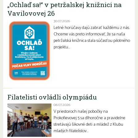
„Ochlaď sa!“ v petržalskej knižnici na
Vavilovovej 26
30.07.2026
Letné horúčavy dajú zabrať každému z nás.
Chceme vás preto informovať, že sa naša
petržalská knižnica stala súčasťou pilotného
projektu…
Filatelisti ovládli olympiádu
06.07.2026
V priestoroch našej pobočky na
Prokofievovej 5 sa dlhoročne a pravidelne
stretávajú šikovné deti a mládež z Klubu
mladých filatelistov…