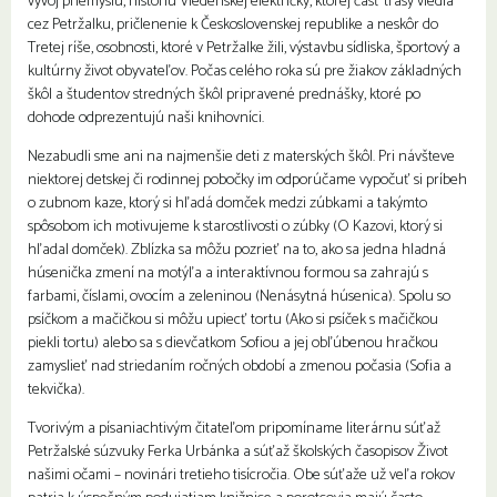
vývoj priemyslu, históriu Viedenskej električky, ktorej časť trasy viedla
cez Petržalku, pričlenenie k Československej republike a neskôr do
Tretej ríše, osobnosti, ktoré v Petržalke žili, výstavbu sídliska, športový a
kultúrny život obyvateľov. Počas celého roka sú pre žiakov základných
škôl a študentov stredných škôl pripravené prednášky, ktoré po
dohode odprezentujú naši knihovníci.
Nezabudli sme ani na najmenšie deti z materských škôl. Pri návšteve
niektorej detskej či rodinnej pobočky im odporúčame vypočuť si príbeh
o zubnom kaze, ktorý si hľadá domček medzi zúbkami a takýmto
spôsobom ich motivujeme k starostlivosti o zúbky (O Kazovi, ktorý si
hľadal domček). Zblízka sa môžu pozrieť na to, ako sa jedna hladná
húsenička zmení na motýľa a interaktívnou formou sa zahrajú s
farbami, číslami, ovocím a zeleninou (Nenásytná húsenica). Spolu so
psíčkom a mačičkou si môžu upiecť tortu (Ako si psíček s mačičkou
piekli tortu) alebo sa s dievčatkom Sofiou a jej obľúbenou hračkou
zamyslieť nad striedaním ročných období a zmenou počasia (Sofia a
tekvička).
Tvorivým a písaniachtivým čitateľom pripomíname literárnu súťaž
Petržalské súzvuky Ferka Urbánka a súťaž školských časopisov Život
našimi očami – novinári tretieho tisícročia. Obe súťaže už veľa rokov