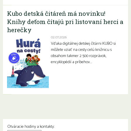
Kubo detská čitáreň má novinku!
Knihy deťom čítajú pri listovaní herci a
herečky
02.07.2026
Vďaka digitálnej detskej čitárni KUBO si
môžete vziať na cesty celú knižnicu s
obsahom takmer 2 500 rozprávok,
encyklopédií a príbehov….
Otváracie hodiny a kontakty: