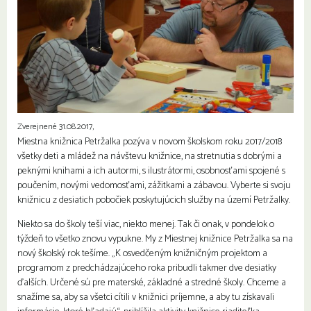
Zverejnené 31.08.2017,
Miestna knižnica Petržalka pozýva v novom školskom roku 2017/2018
všetky deti a mládež na návštevu knižnice, na stretnutia s dobrými a
peknými knihami a ich autormi, s ilustrátormi, osobnosťami spojené s
poučením, novými vedomosťami, zážitkami a zábavou. Vyberte si svoju
knižnicu z desiatich pobočiek poskytujúcich služby na území Petržalky.
Niekto sa do školy teší viac, niekto menej. Tak či onak, v pondelok o
týždeň to všetko znovu vypukne. My z Miestnej knižnice Petržalka sa na
nový školský rok tešíme. „K osvedčeným knižničným projektom a
programom z predchádzajúceho roka pribudli takmer dve desiatky
ďalších. Určené sú pre materské, základné a stredné školy. Chceme a
snažíme sa, aby sa všetci cítili v knižnici príjemne, a aby tu získavali