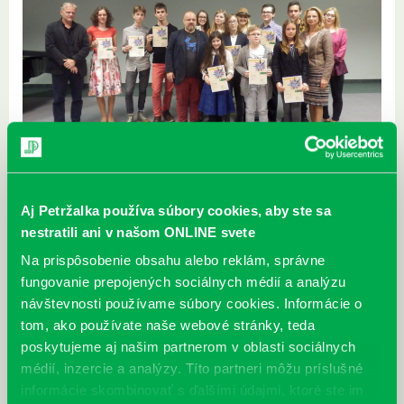
Zverejnené 01.02.2018,
Aj Petržalka používa súbory cookies, aby ste sa
Miestna knižnica Petržalka vyhlasuje 29. ročník súťaže Petržalské
nestratili ani v našom ONLINE svete
súzvuky Ferka Urbánka.
Na prispôsobenie obsahu alebo reklám, správne
Doteraz nepublikované práce v žánri poézia a próza môžu autori
fungovanie prepojených sociálnych médií a analýzu
posielať na adresu knižnice do 8. júna 2018. Vyhodnotenie víťazov
návštevnosti používame súbory cookies. Informácie o
bude v októbri 2018.
tom, ako používate naše webové stránky, teda
Štatút súťaže spolu s prihláškou nájdete
tu
.
poskytujeme aj našim partnerom v oblasti sociálnych
médií, inzercie a analýzy. Títo partneri môžu príslušné
Súťaž z verejných zdrojov podporil
Fond na podporu umenia
.
informácie skombinovať s ďalšími údajmi, ktoré ste im