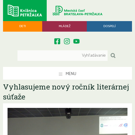
DETI
MLÁDEŽ
DOSPELÍ
MENU
Vyhlasujeme nový ročník literárnej
súťaže