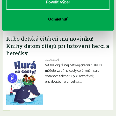
Povoliť výber
V priestoroch našej pobočky na
Prokofievovej 5 sa dlhoročne a pravidelne
stretávajú šikovné deti a mládež z Klubu
Odmietnuť
mladých filatelistov…
Kubo detská čitáreň má novinku!
Knihy deťom čítajú pri listovaní herci a
herečky
02.07.2026
Vďaka digitálnej detskej čitárni KUBO si
môžete vziať na cesty celú knižnicu s
obsahom takmer 2 500 rozprávok,
encyklopédií a príbehov….