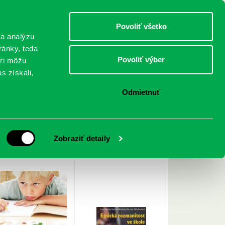
DETI
MLÁDEŽ
DOSPELÍ
Povoliť všetko
 a analýzu
ránky, teda
Povoliť výber
eri môžu
NICI
FEDINOVA
KONTAKTY
s získali,
Odmietnuť
< Späť
Zobraziť detaily