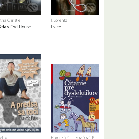
tha Christie
I. Lorentz
žda v End House
Lvice
Petro
Horecká,M. - Ilkovičová, K.