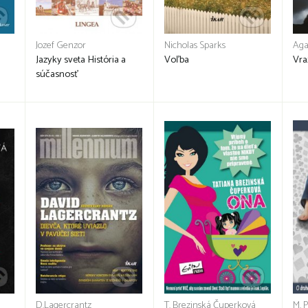
Jozef Genzor
Nicholas Sparks
Aga
Jazyky sveta História a
Voľba
Vra
súčasnosť
D.Lagercrantz
T. Brezinská Čuperková
M. 