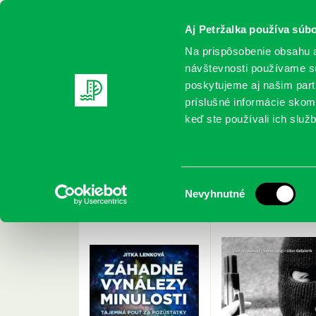
Aj Petržalka používa súbo
Na prispôsobenie obsahu a
návštevnosti používame sú
poskytujeme aj našim partn
REGISTRUJTE SA
ONLINE KATALÓ
príslušné informácie skomb
keď ste používali ich služb
Domov
Nové knihy
09/2015
Nové knihy pre sep
Výber
Nevyhnutné
súhlasu