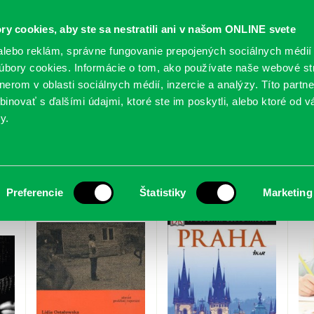
ry cookies, aby ste sa nestratili ani v našom ONLINE svete
lebo reklám, správne fungovanie prepojených sociálnych médií
bory cookies. Informácie o tom, ako používate naše webové st
erom v oblasti sociálnych médií, inzercie a analýzy. Títo partn
GY
SLUŽBY
PODUJATIA
POBOČKY
O KNIŽ
inovať s ďalšími údajmi, ktoré ste im poskytli, alebo ktoré od vá
y.
tember 2015
Preferencie
Štatistiky
Marketing