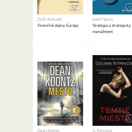
Zsolt Horbulák
Jozef Papula
Finančné dejiny Európy
Stratégia a strategický
manažment
Dean Koontz
G. Flynnová