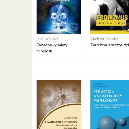
Jitka Lenková
Vladimír Kavický
Záhadné vynálezy
Terorizmus hrozba do
minulosti