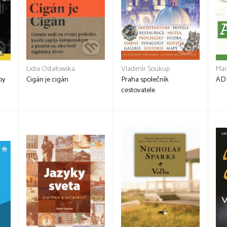
Lidia Ostałowska
Vladimír Soukup
Mar
by
Cigán je cigán
Praha společník
AD
cestovatele