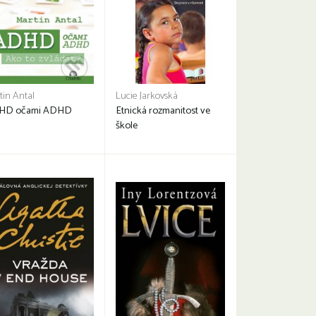
tin Antal
Lucie Jarkovská
HD očami ADHD
Etnická rozmanitost ve
škole