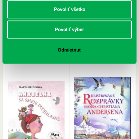
Povoliť všetko
Povoliť výber
Maxeinerová, A.: Ja, Milly a tí
Johanson, R.: Julinka malá
ostatní
zverolekárka: Jasličky na farme
Odmietnuť