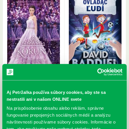
Cassová, K.: Koruna
Baddiel, D.: Ovládač ľudí
Aj Petržalka používa súbory cookies, aby ste sa
nestratili ani v našom ONLINE svete
Na prispôsobenie obsahu alebo reklám, správne
fungovanie prepojených sociálnych médií a analýzu
návštevnosti používame súbory cookies. Informácie o
tom, ako používate naše webové stránky, teda