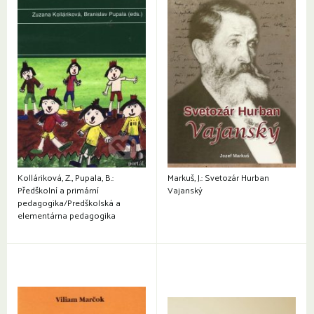
Kolláriková, Z., Pupala, B.:
Markuš, J.: Svetozár Hurban
Předškolní a primární
Vajanský
pedagogika/Predškolská a
elementárna pedagogika