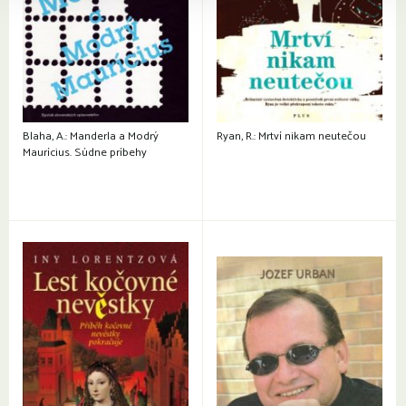
Blaha, A.: Manderla a Modrý
Ryan, R.: Mrtví nikam neutečou
Maurícius. Súdne príbehy