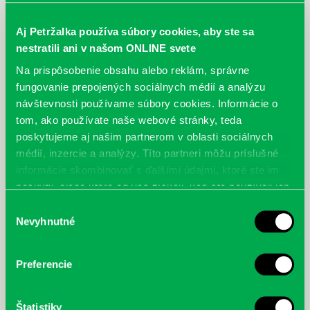
Aj Petržalka používa súbory cookies, aby ste sa
nestratili ani v našom ONLINE svete
Na prispôsobenie obsahu alebo reklám, správne
fungovanie prepojených sociálnych médií a analýzu
návštevnosti používame súbory cookies. Informácie o
tom, ako používate naše webové stránky, teda
poskytujeme aj našim partnerom v oblasti sociálnych
Khidayer, E., Hyža, A.: Arábia chutí
Hykisch, A.: Verte cisárovi
médií, inzercie a analýzy. Títo partneri môžu príslušné
informácie skombinovať s ďalšími údajmi, ktoré ste im
poskytli, alebo ktoré od vás získali, keď ste používali ich
služby.
Výber
Nevyhnutné
súhlasu
Preferencie
Štatistiky