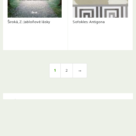
Široká, Z.: Jabloňové lásky
Sofokles: Antigona
1
2
→
Otváracie hodiny a kontakty:
© Knižnica Petržalka
Fedinova 1129/7, 851 01 Bratislava
Web od
2day.sk