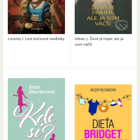
Lorentz, I.: Lest kočovné nevěstky
Urban, J.: Život je frajer, ale ja
som väčší