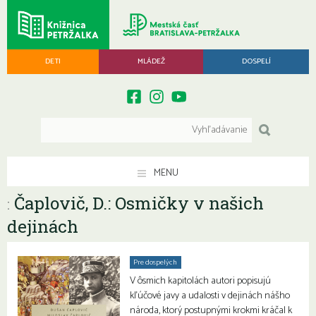
DETI
MLÁDEŽ
DOSPELÍ
MENU
Čaplovič, D.: Osmičky v našich
:
dejinách
Pre dospelých
V ôsmich kapitolách autori popisujú
kľúčové javy a udalosti v dejinách nášho
národa, ktorý postupnými krokmi kráčal k