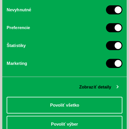
služby.
Výber
Nevyhnutné
súhlasu
McGrath, Andy: Tadej Pogačar:
Bárdy, Peter: Radičová
Prvá biografia najväčšieho
cyklistu modernej doby:
Preferencie
nezastaviteľný
Štatistiky
Marketing
Zobraziť detaily
Povoliť všetko
Povoliť výber