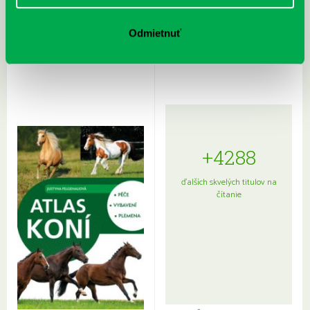
Rudź, Przemyslaw: Atlas hviezd:
Hardy, Paula: Japonsko na tanieri:
Odmietnuť
Sprievodca po hviezdnej oblohe
kompletný sprievodca
japonskou kuchyňou a etiketou
+4288
ďalších skvelých titulov na
čítanie