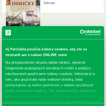
štátnosti.
Aj Petržalka používa súbory cookies, aby ste sa
nestratili ani v našom ONLINE svete
Na prispôsobenie obsahu alebo reklám, správne
fungovanie prepojených sociálnych médií a analýzu
návštevnosti používame súbory cookies. Informácie o
tom, ako používate naše webové stránky, teda
poskytujeme aj našim partnerom v oblasti sociálnych
médií, inzercie a analýzy. Títo partneri môžu príslušné
informácie skombinovať s ďalšími údajmi, ktoré ste im
poskytli, alebo ktoré od vás získali, keď ste používali ich