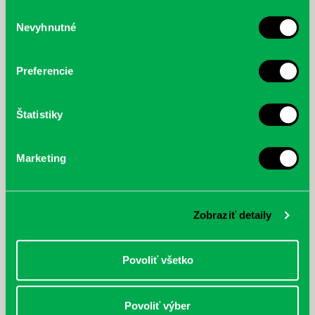
služby.
Výber
Nevyhnutné
súhlasu
McGrath, Andy: Tadej Pogačar:
Bárdy, Peter: Radičová
Prvá biografia najväčšieho
cyklistu modernej doby:
Preferencie
nezastaviteľný
Štatistiky
Marketing
Zobraziť detaily
Povoliť všetko
Povoliť výber