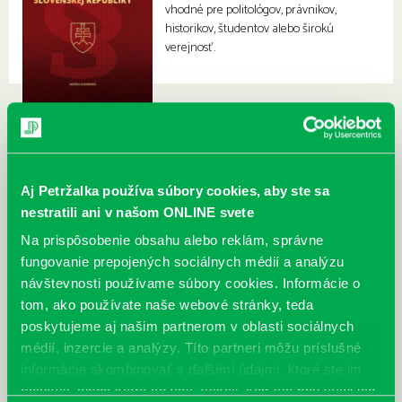
vhodné pre politológov, právnikov,
historikov, študentov alebo širokú
verejnosť.
Aj Petržalka používa súbory cookies, aby ste sa
nestratili ani v našom ONLINE svete
Na prispôsobenie obsahu alebo reklám, správne
fungovanie prepojených sociálnych médií a analýzu
návštevnosti používame súbory cookies. Informácie o
tom, ako používate naše webové stránky, teda
poskytujeme aj našim partnerom v oblasti sociálnych
médií, inzercie a analýzy. Títo partneri môžu príslušné
informácie skombinovať s ďalšími údajmi, ktoré ste im
poskytli, alebo ktoré od vás získali, keď ste používali ich