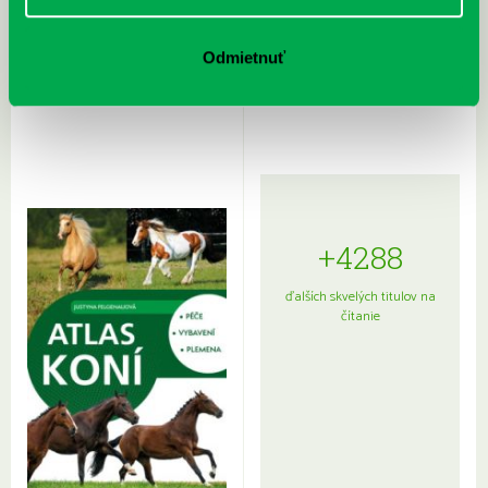
Rudź, Przemyslaw: Atlas hviezd:
Hardy, Paula: Japonsko na tanieri:
Odmietnuť
Sprievodca po hviezdnej oblohe
kompletný sprievodca
japonskou kuchyňou a etiketou
+4288
ďalších skvelých titulov na
čítanie