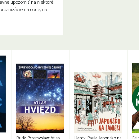
hlavne upozorniť na niektoré
burbanizácie na obce, na
Rudź, Przemyslaw: Atlas
Hardy, Paula: Japonsko na
Fel