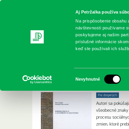
Aj Petržalka používa súbo
Na prispôsobenie obsahu a
návštevnosti používame sú
poskytujeme aj našim partn
REGISTRUJTE SA
ONLINE KATALÓ
príslušné informácie skomb
keď ste používali ich služb
Domov
Nové knihy
Gajdoš, P.: Suburbanizácia a jej po
Gajdoš, P.: Suburba
:
Výber
Nevyhnutné
súhlasu
Pre dospelých
Autori sa pokúšaj
všeobecné znaky 
procesu sociálnyc
zmien, ktoré preb