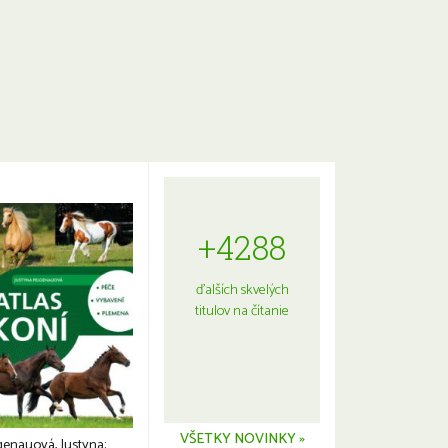
+4288
ďalších skvelých
titulov na čítanie
VŠETKY NOVINKY »
genauová, Justyna: