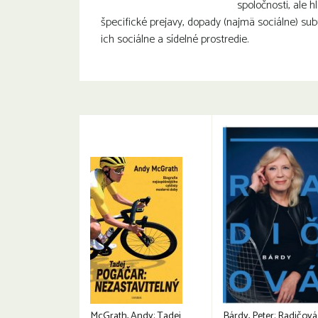
spoločnosti, ale 
špecifické prejavy, dopady (najmä sociálne) su
ich sociálne a sídelné prostredie.
McGrath, Andy: Tadej
Bárdy, Peter: Radičová