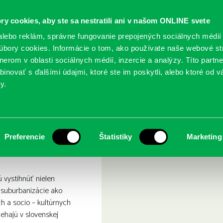
ry cookies, aby ste sa nestratili ani v našom ONLINE svete
lebo reklám, správne fungovanie prepojených sociálnych médií
bory cookies. Informácie o tom, ako používate naše webové st
erom v oblasti sociálnych médií, inzercie a analýzy. Títo partn
GY
SLUŽBY
PODUJATIA
POBOČKY
O KNIŽ
inovať s ďalšími údajmi, ktoré ste im poskytli, alebo ktoré od vá
y.
doby na Slovensku
nizácia a jej podoby na Sl
Preferencie
Štatistiky
Marketing
ú vystihnúť nielen
suburbanizácie ako
h a socio – kultúrnych
iehajú v slovenskej