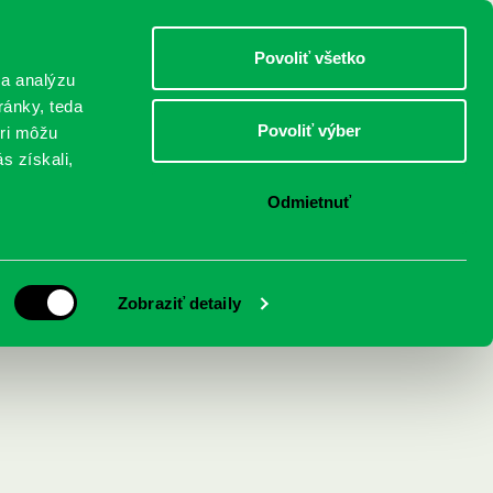
DETI
MLÁDEŽ
DOSPELÍ
Povoliť všetko
 a analýzu
ránky, teda
Povoliť výber
eri môžu
NICI
FEDINOVA
KONTAKTY
s získali,
Odmietnuť
ovensku
Zobraziť detaily