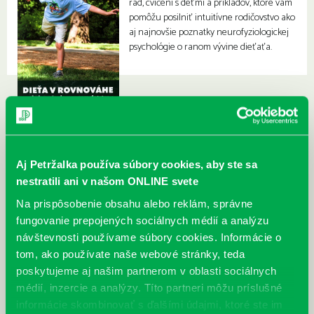
rád, cvičení s deťmi a príkladov, ktoré vám
pomôžu posilniť intuitívne rodičovstvo ako
aj najnovšie poznatky neurofyziologickej
psychológie o ranom vývine dieťaťa.
Aj Petržalka používa súbory cookies, aby ste sa
nestratili ani v našom ONLINE svete
Na prispôsobenie obsahu alebo reklám, správne
fungovanie prepojených sociálnych médií a analýzu
návštevnosti používame súbory cookies. Informácie o
tom, ako používate naše webové stránky, teda
poskytujeme aj našim partnerom v oblasti sociálnych
médií, inzercie a analýzy. Títo partneri môžu príslušné
informácie skombinovať s ďalšími údajmi, ktoré ste im