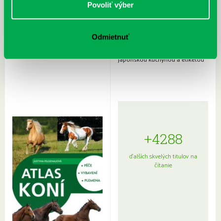
Povoliť výber
Odmietnuť
Rudź, Przemyslaw: Atlas hviezd:
Hardy, Paula: Japonsko na tanieri:
Sprievodca po hviezdnej oblohe
kompletný sprievodca
japonskou kuchyňou a etiketou
+4288
ďalších skvelých titulov na
čítanie