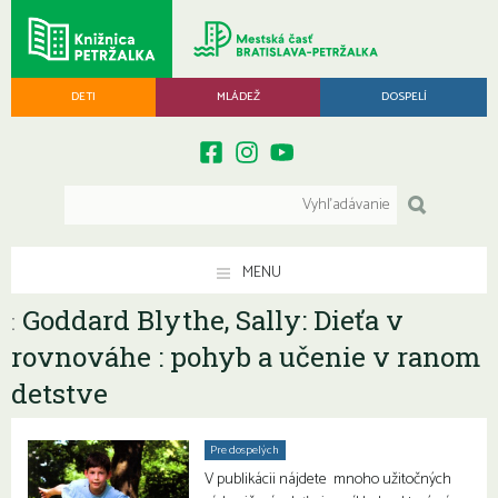
DETI
MLÁDEŽ
DOSPELÍ
MENU
Goddard Blythe, Sally: Dieťa v
:
rovnováhe : pohyb a učenie v ranom
detstve
Pre dospelých
V publikácii nájdete mnoho užitočných