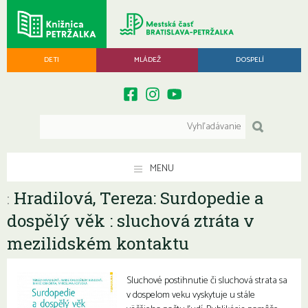
DETI
MLÁDEŽ
DOSPELÍ
MENU
Hradilová, Tereza: Surdopedie a
:
dospělý věk : sluchová ztráta v
mezilidském kontaktu
Sluchové postihnutie či sluchová strata sa
v dospelom veku vyskytuje u stále