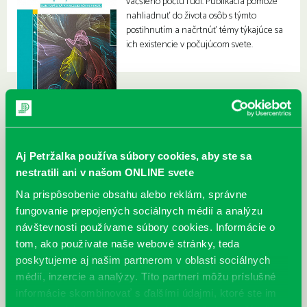
väčšieho počtu ľudí. Publikácia pomôže
nahliadnuť do života osôb s týmto
postihnutím a načrtnúť témy týkajúce sa
ich existencie v počujúcom svete.
Aj Petržalka používa súbory cookies, aby ste sa
nestratili ani v našom ONLINE svete
Na prispôsobenie obsahu alebo reklám, správne
fungovanie prepojených sociálnych médií a analýzu
návštevnosti používame súbory cookies. Informácie o
tom, ako používate naše webové stránky, teda
poskytujeme aj našim partnerom v oblasti sociálnych
médií, inzercie a analýzy. Títo partneri môžu príslušné
informácie skombinovať s ďalšími údajmi, ktoré ste im