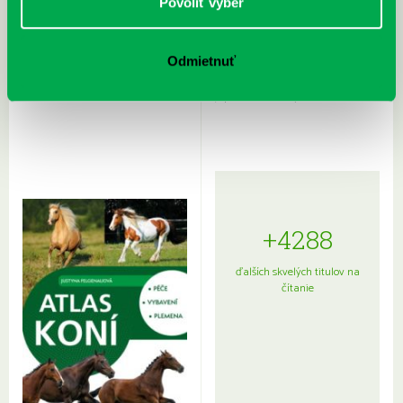
Povoliť výber
Odmietnuť
Rudź, Przemyslaw: Atlas hviezd:
Hardy, Paula: Japonsko na tanieri:
Sprievodca po hviezdnej oblohe
kompletný sprievodca
japonskou kuchyňou a etiketou
+4288
ďalších skvelých titulov na
čítanie