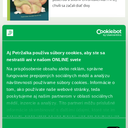
chvíli sa začali diať divy.
Aj Petržalka používa súbory cookies, aby ste sa
nestratili ani v našom ONLINE svete
Na prispôsobenie obsahu alebo reklám, správne
fungovanie prepojených sociálnych médií a analýzu
návštevnosti používame súbory cookies. Informácie o
tom, ako používate naše webové stránky, teda
poskytujeme aj našim partnerom v oblasti sociálnych
médií, inzercie a analýzy. Títo partneri môžu príslušné
informácie skombinovať s ďalšími údajmi, ktoré ste im
poskytli, alebo ktoré od vás získali, keď ste používali ich
služby.
Výber