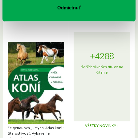
Sprievodca po hviezdnej oblohe
kompletný sprievodca
japonskou kuchyňou a etiketou
Odmietnuť
+4288
ďalších skvelých titulov na
čítanie
VŠETKY NOVINKY »
Felgenauová, Justyna: Atlas koní.:
Starostlivosť. Vybavenie.