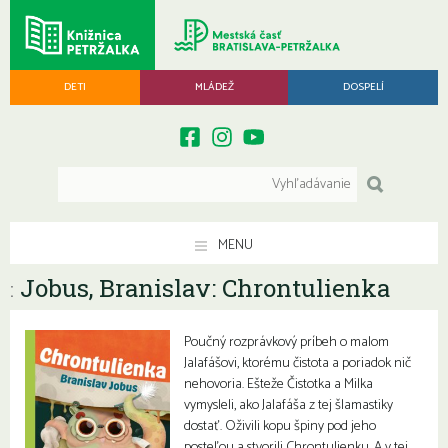
DETI
MLÁDEŽ
DOSPELÍ
MENU
Jobus, Branislav: Chrontulienka
:
Poučný rozprávkový príbeh o malom
Jalafášovi, ktorému čistota a poriadok nič
nehovoria. Ešteže Čistotka a Milka
vymysleli, ako Jalafáša z tej šlamastiky
dostať. Oživili kopu špiny pod jeho
posteľou a stvorili Chrontulienku. A v tej