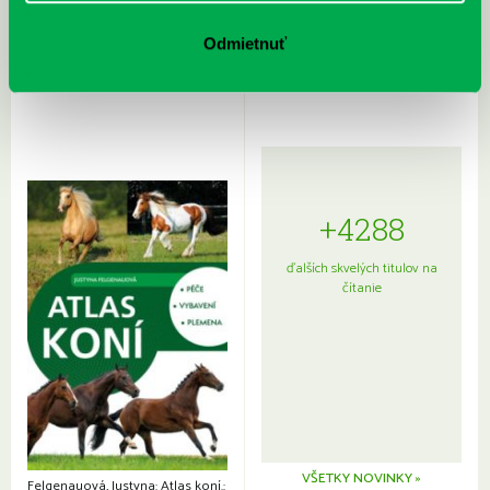
Rudź, Przemyslaw: Atlas hviezd:
Hardy, Paula: Japonsko na tanieri:
Sprievodca po hviezdnej oblohe
kompletný sprievodca
Odmietnuť
japonskou kuchyňou a etiketou
+4288
ďalších skvelých titulov na
čítanie
VŠETKY NOVINKY »
Felgenauová, Justyna: Atlas koní.: