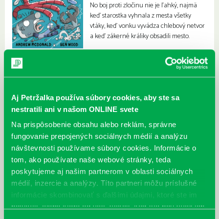
No boj proti zločinu nie je ľahký, najmä
keď starostka vyhnala z mesta všetky
vtáky, keď vonku vyvádza chlebový netvor
a keď zákerné králiky obsadili mesto.
Aj Petržalka používa súbory cookies, aby ste sa
nestratili ani v našom ONLINE svete
Na prispôsobenie obsahu alebo reklám, správne
fungovanie prepojených sociálnych médií a analýzu
návštevnosti používame súbory cookies. Informácie o
tom, ako používate naše webové stránky, teda
poskytujeme aj našim partnerom v oblasti sociálnych
médií, inzercie a analýzy. Títo partneri môžu príslušné
informácie skombinovať s ďalšími údajmi, ktoré ste im
poskytli, alebo ktoré od vás získali, keď ste používali ich
služby.