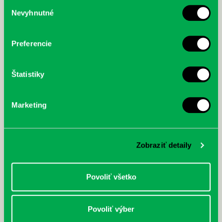
Výber
Nevyhnutné
súhlasu
McGrath, Andy: Tadej Pogačar:
Bárdy, Peter: Radičová
Prvá biografia najväčšieho
cyklistu modernej doby:
nezastaviteľný
Preferencie
Štatistiky
Marketing
Zobraziť detaily
Povoliť všetko
Povoliť výber