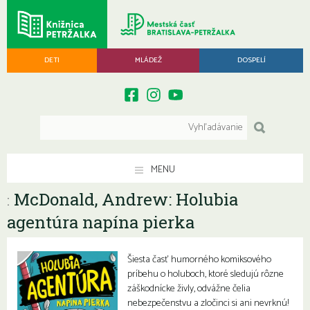
DETI
MLÁDEŽ
DOSPELÍ
MENU
McDonald, Andrew: Holubia
:
agentúra napína pierka
Šiesta časť humorného komiksového
príbehu o holuboch, ktoré sledujú rôzne
záškodnícke živly, odvážne čelia
nebezpečenstvu a zločinci si ani nevrknú!