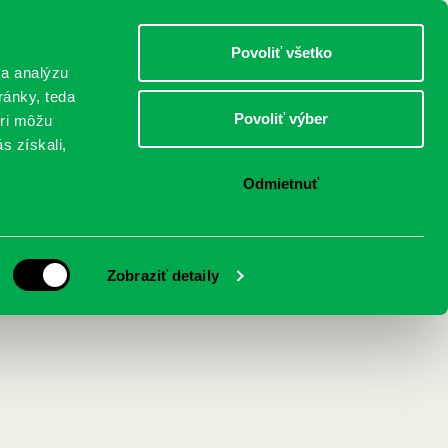
DETI
MLÁDEŽ
DOSPELÍ
Povoliť všetko
 a analýzu
ránky, teda
Povoliť výber
eri môžu
NICI
FEDINOVA
KONTAKTY
s získali,
Odmietnuť
tora
Zobraziť detaily