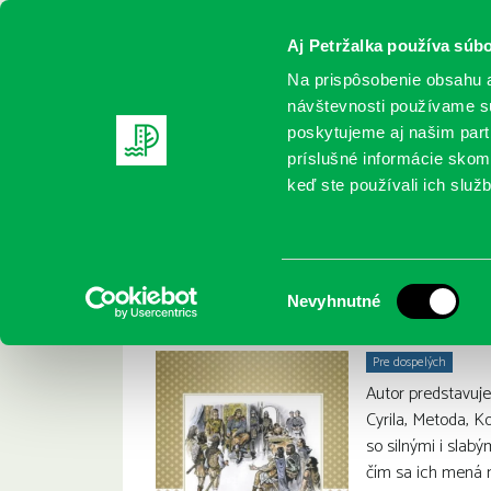
Aj Petržalka používa súbo
Na prispôsobenie obsahu a
návštevnosti používame sú
poskytujeme aj našim partn
REGISTRUJTE SA
ONLINE KATALÓ
príslušné informácie skomb
keď ste používali ich služb
Domov
Nové knihy
Rábek, František: Tajomstvo Zobor
Rábek, František: 
:
Výber
Nevyhnutné
súhlasu
Pre dospelých
Autor predstavuje
Cyrila, Metoda, Ko
so silnými i slabý
čím sa ich mená 