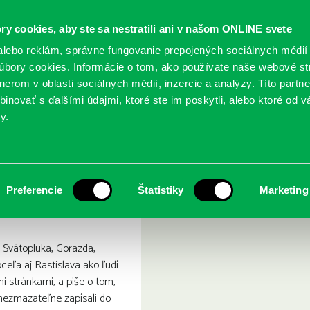
ry cookies, aby ste sa nestratili ani v našom ONLINE svete
lebo reklám, správne fungovanie prepojených sociálnych médií
bory cookies. Informácie o tom, ako používate naše webové st
erom v oblasti sociálnych médií, inzercie a analýzy. Títo partn
GY
SLUŽBY
PODUJATIA
POBOČKY
O KNIŽ
inovať s ďalšími údajmi, ktoré ste im poskytli, alebo ktoré od vá
y.
ského kláštora
Tajomstvo Zoborského kláš
Preferencie
Štatistiky
Marketing
 Svätopluka, Gorazda,
ceľa aj Rastislava ako ľudí
mi stránkami, a píše o tom,
nezmazateľne zapísali do