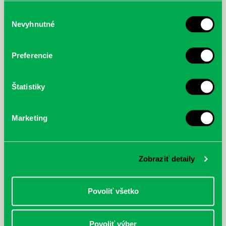
služby.
Výber
Nevyhnutné
súhlasu
McGrath, Andy: Tadej Pogačar:
Bárdy, Peter: Radičová
Prvá biografia najväčšieho
Preferencie
cyklistu modernej doby:
nezastaviteľný
Štatistiky
Marketing
Zobraziť detaily
Povoliť všetko
Povoliť výber