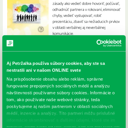
zásady ako vedieť dobre hovoriť, počúvať,
odhadnúť partnera v rokovaní, eliminovať
chyby, vedieť vystupovať, robiť
prezentáciu, zbaviť sa nežiaducich prvkov
v oblasti verbálnej aj neverbálnej
komunikácie.
Aj Petržalka používa súbory cookies, aby ste sa
nestratili ani v našom ONLINE svete
Na prispôsobenie obsahu alebo reklám, správne
fungovanie prepojených sociálnych médií a analýzu
návštevnosti používame súbory cookies. Informácie o
tom, ako používate naše webové stránky, teda
poskytujeme aj našim partnerom v oblasti sociálnych
médií, inzercie a analýzy. Títo partneri môžu príslušné
informácie skombinovať s ďalšími údajmi, ktoré ste im
poskytli, alebo ktoré od vás získali, keď ste používali ich