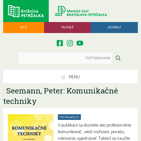
DETI
MLÁDEŽ
DOSPELÍ
MENU
Seemann, Peter: Komunikačné
:
techniky
Pre dospelých
V publikácii sa dozviete ako profesionálne
komunikovať, viesť rozhovor, poradu,
rokovanie, vyjednávať. Taktiež sa naučíte