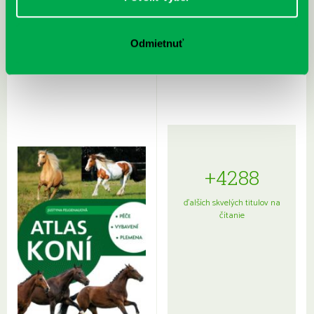
Rudź, Przemyslaw: Atlas hviezd:
Hardy, Paula: Japonsko na tanieri:
Odmietnuť
Sprievodca po hviezdnej oblohe
kompletný sprievodca
japonskou kuchyňou a etiketou
+4288
ďalších skvelých titulov na
čítanie