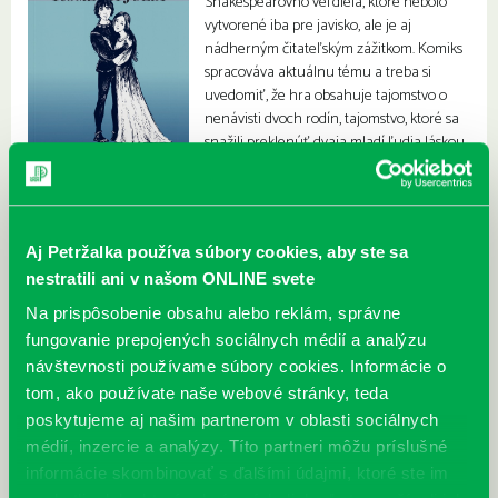
Shakespearovho veľdiela, ktoré nebolo
vytvorené iba pre javisko, ale je aj
nádherným čitateľským zážitkom. Komiks
spracováva aktuálnu tému a treba si
uvedomiť, že hra obsahuje tajomstvo o
nenávisti dvoch rodín, tajomstvo, ktoré sa
snažili preklenúť dvaja mladí ľudia láskou.
Aj Petržalka používa súbory cookies, aby ste sa
nestratili ani v našom ONLINE svete
Na prispôsobenie obsahu alebo reklám, správne
fungovanie prepojených sociálnych médií a analýzu
návštevnosti používame súbory cookies. Informácie o
tom, ako používate naše webové stránky, teda
poskytujeme aj našim partnerom v oblasti sociálnych
médií, inzercie a analýzy. Títo partneri môžu príslušné
informácie skombinovať s ďalšími údajmi, ktoré ste im