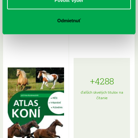
Povoliť výber
Odmietnuť
Rudź, Przemyslaw: Atlas hviezd:
Hardy, Paula: Japonsko na tanieri:
Sprievodca po hviezdnej oblohe
kompletný sprievodca
japonskou kuchyňou a etiketou
+4288
ďalších skvelých titulov na
čítanie