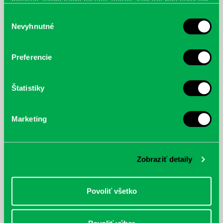
poskytli, alebo ktoré od vás získali, keď ste používali ich
služby.
Výber
Nevyhnutné
súhlasu
McGrath, Andy: Tadej Pogačar:
Bárdy, Peter: Radičová
Prvá biografia najväčšieho
Preferencie
cyklistu modernej doby:
nezastaviteľný
Štatistiky
Marketing
Zobraziť detaily
Povoliť všetko