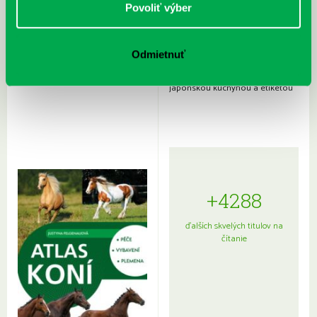
Povoliť výber
Odmietnuť
Rudź, Przemyslaw: Atlas hviezd:
Hardy, Paula: Japonsko na tanieri:
Sprievodca po hviezdnej oblohe
kompletný sprievodca
japonskou kuchyňou a etiketou
+4288
ďalších skvelých titulov na
čítanie