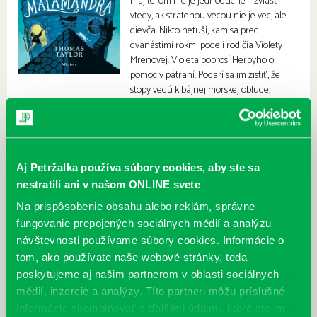
majiteľom nie je jednoduché – zvlášť
vtedy, ak stratenou vecou nie je vec, ale
dievča. Nikto netuší, kam sa pred
dvanástimi rokmi podeli rodičia Violety
Mrenovej. Violeta poprosí Herbyho o
pomoc v pátraní. Podarí sa im zistiť, že
stopy vedú k bájnej morskej oblude,
malamandre.
Aj Petržalka používa súbory cookies, aby ste sa
nestratili ani v našom ONLINE svete
Na prispôsobenie obsahu alebo reklám, správne
fungovanie prepojených sociálnych médií a analýzu
návštevnosti používame súbory cookies. Informácie o
tom, ako používate naše webové stránky, teda
poskytujeme aj našim partnerom v oblasti sociálnych
médií, inzercie a analýzy. Títo partneri môžu príslušné
informácie skombinovať s ďalšími údajmi, ktoré ste im