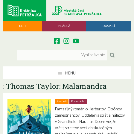
DETI
MLÁDEŽ
DOSPELÍ
MENU
Thomas Taylor: Malamandra
:
Pre deti
Pre mládež
Fantazijný román o Herbertovi Citrónovi,
zamestnancovi Oddelenia strát a nálezov
v Grandhoteli Nautilus. Dobre vie, že
vrátiť stratené veci ich skutočným