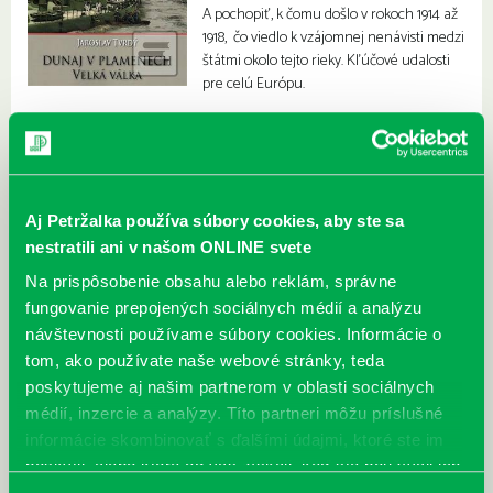
A pochopiť, k čomu došlo v rokoch 1914 až
1918, čo viedlo k vzájomnej nenávisti medzi
štátmi okolo tejto rieky. Kľúčové udalosti
pre celú Európu.
Aj Petržalka používa súbory cookies, aby ste sa
nestratili ani v našom ONLINE svete
Na prispôsobenie obsahu alebo reklám, správne
fungovanie prepojených sociálnych médií a analýzu
návštevnosti používame súbory cookies. Informácie o
tom, ako používate naše webové stránky, teda
poskytujeme aj našim partnerom v oblasti sociálnych
médií, inzercie a analýzy. Títo partneri môžu príslušné
informácie skombinovať s ďalšími údajmi, ktoré ste im
poskytli, alebo ktoré od vás získali, keď ste používali ich
služby.