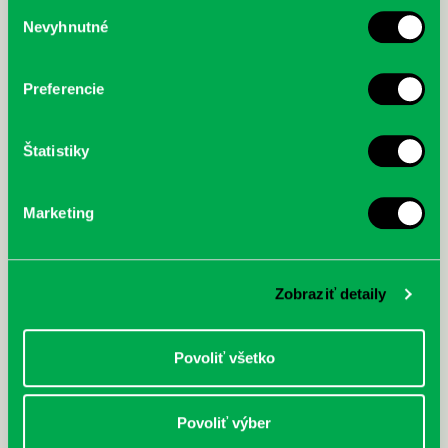
Výber
Nevyhnutné
súhlasu
McGrath, Andy: Tadej Pogačar:
Bárdy, Peter: Radičová
Prvá biografia najväčšieho
cyklistu modernej doby:
nezastaviteľný
Preferencie
Štatistiky
Marketing
Zobraziť detaily
Povoliť všetko
Povoliť výber