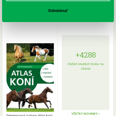
Rudź, Przemyslaw: Atlas hviezd:
Hardy, Paula: Japonsko na tanieri:
Sprievodca po hviezdnej oblohe
kompletný sprievodca
Odmietnuť
japonskou kuchyňou a etiketou
+4288
ďalších skvelých titulov na
čítanie
VŠETKY NOVINKY »
Felgenauová, Justyna: Atlas koní.: