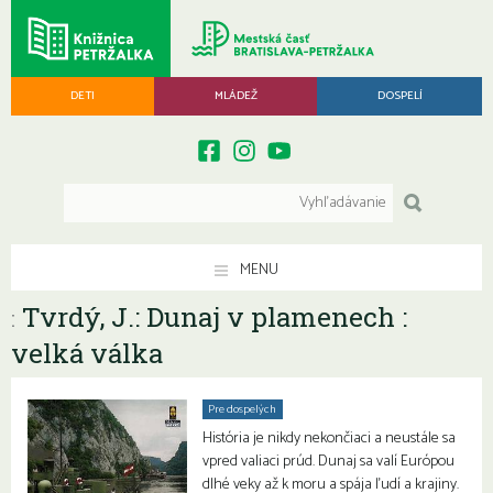
DETI
MLÁDEŽ
DOSPELÍ
MENU
Tvrdý, J.: Dunaj v plamenech :
:
velká válka
Pre dospelých
História je nikdy nekončiaci a neustále sa
vpred valiaci prúd. Dunaj sa valí Európou
dlhé veky až k moru a spája ľudí a krajiny.