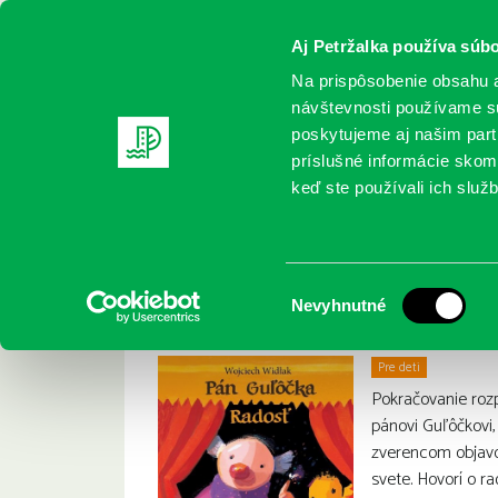
Aj Petržalka používa súbo
Na prispôsobenie obsahu a
návštevnosti používame sú
poskytujeme aj našim partn
REGISTRUJTE SA
ONLINE KATALÓ
príslušné informácie skomb
keď ste používali ich služb
Domov
Nové knihy
Widlak, Wojciech: Pán Guľôčka : ra
Widlak, Wojciech: P
:
Výber
Nevyhnutné
súhlasu
Pre deti
Pokračovanie roz
pánovi Guľôčkovi
zverencom objavo
svete. Hovorí o r