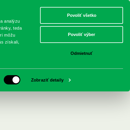
DETI
MLÁDEŽ
DOSPELÍ
Povoliť všetko
 a analýzu
ránky, teda
Povoliť výber
eri môžu
NICI
FEDINOVA
KONTAKTY
s získali,
Odmietnuť
Zobraziť detaily