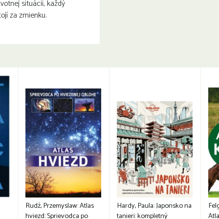
ivotnej situácii, každý
ojí za zmienku.
Rudź, Przemyslaw: Atlas
Hardy, Paula: Japonsko na
Fel
hviezd: Sprievodca po
tanieri: kompletný
Atla