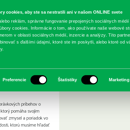
ry cookies, aby ste sa nestratili ani v našom ONLINE svete
lebo reklám, správne fungovanie prepojených sociálnych médií
bory cookies. Informácie o tom, ako používate naše webové st
erom v oblasti sociálnych médií, inzercie a analýzy. Títo partn
GY
SLUŽBY
PODUJATIA
POBOČKY
O KNIŽ
inovať s ďalšími údajmi, ktoré ste im poskytli, alebo ktoré od vá
y.
dosť
án Guľôčka : radosť
Preferencie
Štatistiky
Marketing
právkových príbehov o
, ktorý pomáha svojim
vať zmysel a poriadok vo
adosti, ktorú musíme hľadať