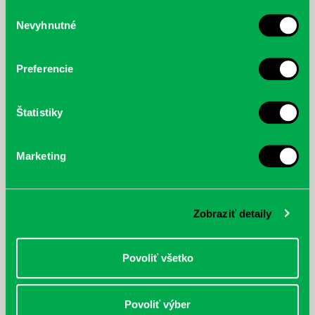
služby.
Výber
Nevyhnutné
súhlasu
McGrath, Andy: Tadej Pogačar:
Bárdy, Peter: Radičová
Prvá biografia najväčšieho
cyklistu modernej doby:
Preferencie
nezastaviteľný
Štatistiky
Marketing
Zobraziť detaily
Povoliť všetko
Povoliť výber