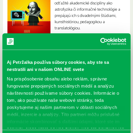
odťažité akademické disciplíny ako
astrofyzika či informačné technológie a
prepájajú ich s divadelnými štúdiami,
kunsthistóriou, pedagogikou a
translatológiou.
Aj Petržalka používa súbory cookies, aby ste sa
nestratili ani v našom ONLINE svete
Na prispôsobenie obsahu alebo reklám, správne
fungovanie prepojených sociálnych médií a analýzu
návštevnosti používame súbory cookies. Informácie o
tom, ako používate naše webové stránky, teda
poskytujeme aj našim partnerom v oblasti sociálnych
médií, inzercie a analýzy. Títo partneri môžu príslušné
informácie skombinovať s ďalšími údajmi, ktoré ste im
poskytli, alebo ktoré od vás získali, keď ste používali ich