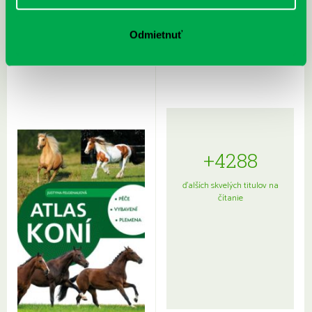
Rudź, Przemyslaw: Atlas hviezd:
Hardy, Paula: Japonsko na tanieri:
Odmietnuť
Sprievodca po hviezdnej oblohe
kompletný sprievodca
japonskou kuchyňou a etiketou
+4288
ďalších skvelých titulov na
čítanie