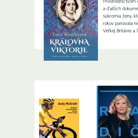
Prostredníctvom 
a ďalších dokum
súkromia ženy, kt
rokov panovala n
Veľkej Británie a Í