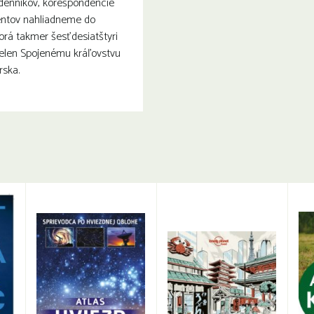
denníkov, korešpondencie
entov nahliadneme do
orá takmer šesťdesiatštyri
ielen Spojenému kráľovstvu
rska.