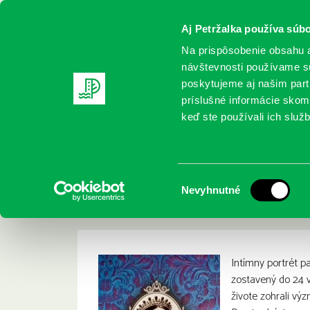
Aj Petržalka používa súbo
Na prispôsobenie obsahu a
návštevnosti používame sú
poskytujeme aj našim partn
REGISTRUJTE SA
ONLINE KATALÓ
príslušné informácie skomb
keď ste používali ich služb
Domov
Nové knihy
Worsley, Lucy: Královna Viktorie : 
Worsley, Lucy: Král
:
Výber
Nevyhnutné
vdova
súhlasu
Intímny portrét pa
zostavený do 24 v
živote zohrali vý