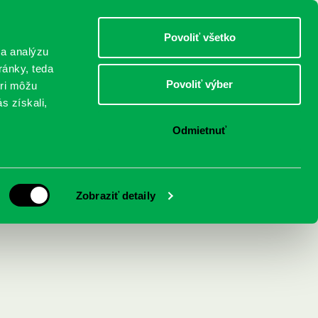
DETI
MLÁDEŽ
DOSPELÍ
Povoliť všetko
 a analýzu
ránky, teda
Povoliť výber
eri môžu
NICI
FEDINOVA
KONTAKTY
s získali,
Odmietnuť
želka, matka a
Zobraziť detaily