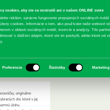
ry cookies, aby ste sa nestratili ani v našom ONLINE svete
lebo reklám, správne fungovanie prepojených sociálnych médií
bory cookies. Informácie o tom, ako používate naše webové st
erom v oblasti sociálnych médií, inzercie a analýzy. Títo partn
GY
SLUŽBY
PODUJATIA
POBOČKY
O KNIŽ
inovať s ďalšími údajmi, ktoré ste im poskytli, alebo ktoré od vá
y.
dcera, manželka, matka a vdova
ovna Viktorie : dcera, man
Preferencie
Štatistiky
Marketing
novníčky, originálne
ybraných dní, ktoré v jej
znamnú úlohu.