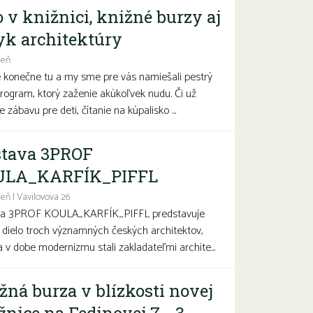
o v knižnici, knižné burzy aj
yk architektúry
deň
e konečne tu a my sme pre vás namiešali pestrý
program, ktorý zaženie akúkoľvek nudu. Či už
 zábavu pre deti, čítanie na kúpalisko ...
tava 3PROF
ULA_KARFÍK_PIFFL
eň | Vavilovova 26
va 3PROF KOULA_KARFÍK_PIFFL predstavuje
a dielo troch významných českých architektov,
sa v dobe modernizmu stali zakladateľmi archite...
žná burza v blízkosti novej