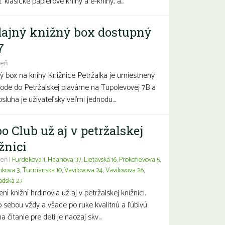
 klasické papierové knihy a e-knihy, a...
ajný knižný box dostupný
7
deň
ý box na knihy Knižnice Petržalka je umiestnený
hode do Petržalskej plavárne na Tupolevovej 7B a
bsluha je užívateľsky veľmi jednodu...
o Club už aj v petržalskej
žnici
eň |
Furdekova 1
,
Haanova 37
,
Lietavská 16
,
Prokofievova 5
,
nkova 3
,
Turnianska 10
,
Vavilovova 24
,
Vavilovova 26
,
adská 27
í knižní hrdinovia už aj v petržalskej knižnici.
 sebou vždy a všade po ruke kvalitnú a ľúbivú
a čítanie pre deti je naozaj skv...