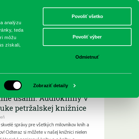
DETI
MLÁDEŽ
DOSPELÍ
Povoliť všetko
 a analýzu
ránky, teda
Povoliť výber
eri môžu
NICI
FEDINOVA
KONTAKTY
s získali,
Odmietnuť
ižšie podujatia
Zobraziť detaily
ame ušami. Audioknihy v
uke petržalskej knižnice
deň
kvelé správy pre všetkých milovníkov kníh a
ov! Odteraz si môžete v našej knižnici nielen