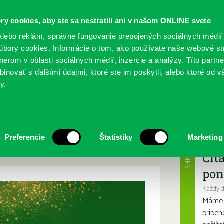
ry cookies, aby ste sa nestratili ani v našom ONLINE svete
lebo reklám, správne fungovanie prepojených sociálnych médií
bory cookies. Informácie o tom, ako používate naše webové st
erom v oblasti sociálnych médií, inzercie a analýzy. Títo partn
GY
SLUŽBY
PODUJATIA
POBOČKY
O KNIŽ
inovať s ďalšími údajmi, ktoré ste im poskytli, alebo ktoré od vá
y.
a čitatelia
5, milé čitateľky a
Najbl
Preferencie
Štatistiky
Marketing
DNES
Čít
pon
Každý 
Máme s
príbeh