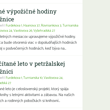
né výpožičné hodiny
žnice
eň |
Furdekova 1
,
Haanova 37
,
Rovniankova 3
,
Turnianska
lovova 24
,
Vavilovova 26
,
Vyšehradská 27
letných mesiacov upravujeme výpožičné hodiny.
ca bude otvorená viac v dopoludňajších hodinách
j v podvečerných hodinách, keď býva na...
čítané leto v petržalskej
žnici
eň |
Furdekova 1
,
Turnianska 10
,
Vavilovova 24
,
adská 27
ané leto je celoslovenský projekt, ktorý spája
 knihy s letnými aktivitami a zábavou. Na našich
ch a rodinných pobočkách si knihovní...