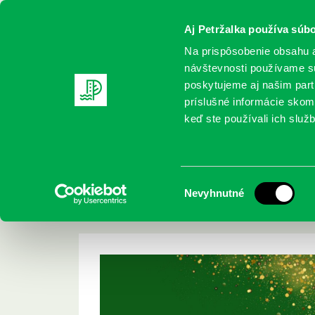
Aj Petržalka používa súbo
Na prispôsobenie obsahu a
návštevnosti používame sú
poskytujeme aj našim partn
REGISTRUJTE SA
ONLINE KATALÓ
príslušné informácie skomb
keď ste používali ich služb
Domov
Podujatia
Šťastný nový rok 2025, milé čitateľky 
Šťastný nový rok 202
Výber
Nevyhnutné
čitatelia
súhlasu