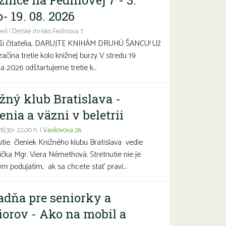
žnice na Fedinovej 7 - 3.
- 19. 08. 2026
eň | Detské ihrisko Fedinova 7
aši čitatelia, DARUJTE KNIHÁM DRUHÚ ŠANCU! Už
začína tretie kolo knižnej burzy V stredu 19.
a 2026 odštartujeme tretie k...
žný klub Bratislava -
enia a väzni v beletrii
 18,30- 22,00 h. |
Vavilovova 26
utie členiek Knižného klubu Bratislava vedie
čka Mgr. Viera Némethová. Stretnutie nie je
ým podujatím, ak sa chcete stať pravi...
adňa pre seniorky a
iorov - Ako na mobil a