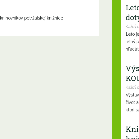
Let
dot
knihovníkov petržalskej knižnice
Každý 
Leto j
letný 
hľadáte
Výs
KO
Každý d
Výsta
život 
ktorí 
Kni