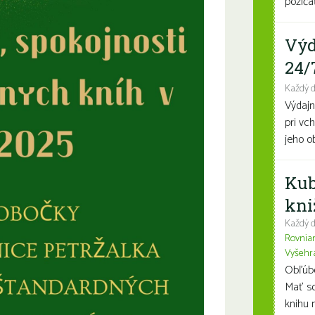
požičať
Výd
24/
Každý 
Výdajn
pri vc
jeho o
Kub
kni
Každý d
Rovnia
Vyšehr
Obľúben
Mať so
knihu n