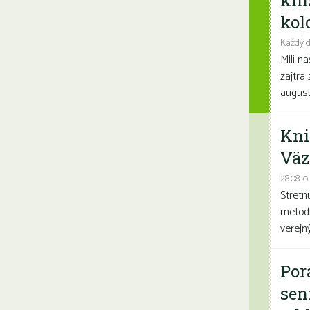
kni
kolo
Každý d
Milí n
zajtra 
august
Kni
Väz
28.08. o
Stretn
metodi
verejn
Por
sen