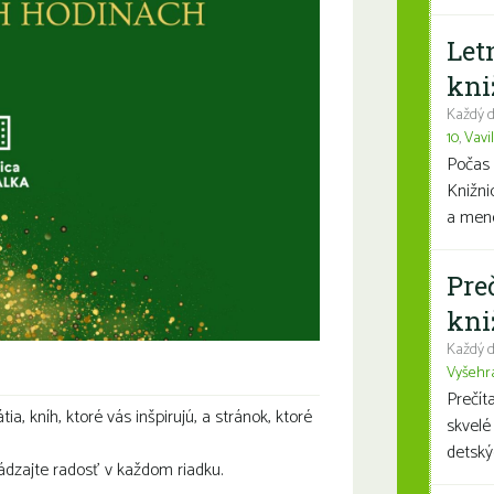
Let
kni
Každý d
10
,
Vavi
Počas 
Knižni
a mene
Pre
kni
Každý d
Vyšehr
Prečít
ia, kníh, ktoré vás inšpirujú, a stránok, ktoré
skvelé
detský
ádzajte radosť v každom riadku.