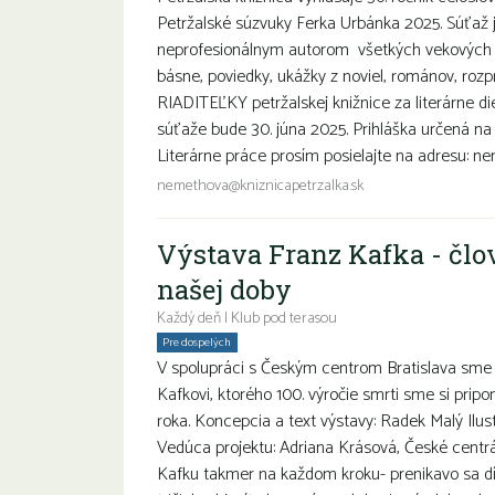
Petržalské súzvuky Ferka Urbánka 2025. Súťaž 
neprofesionálnym autorom všetkých vekových k
básne, poviedky, ukážky z noviel, románov, roz
RIADITEĽKY petržalskej knižnice za literárne di
súťaže bude 30. júna 2025. Prihláška určená na 
Literárne práce prosím posielajte na adresu: ne
nemethova@kniznicapetrzalka.sk
Výstava Franz Kafka - člov
našej doby
Každý deň | Klub pod terasou
Pre dospelých
V spolupráci s Českým centrom Bratislava sme p
Kafkovi, ktorého 100. výročie smrti sme si prip
roka. Koncepcia a text výstavy: Radek Malý Ilus
Vedúca projektu: Adriana Krásová, České centrá
Kafku takmer na každom kroku- prenikavo sa dí