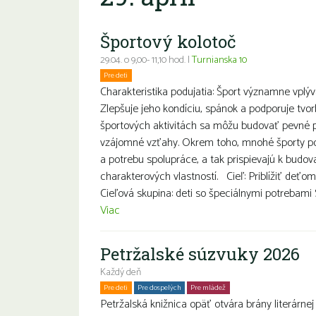
Športový kolotoč
29.04. o 9,00- 11,10 hod. |
Turnianska 10
Pre deti
Charakteristika podujatia: Šport významne vplýv
Zlepšuje jeho kondíciu, spánok a podporuje tvor
športových aktivitách sa môžu budovať pevné p
vzájomné vzťahy. Okrem toho, mnohé športy p
a potrebu spolupráce, a tak prispievajú k budov
charakterových vlastností. Cieľ: Priblížiť deťo
Cieľová skupina: deti so špeciálnymi potrebami S
Viac
Petržalské súzvuky 2026
Každý deň
Pre deti
Pre dospelých
Pre mládež
Petržalská knižnica opäť otvára brány literárnej