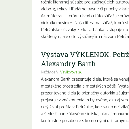
ročník literárnej súťaže pre začínajúcich autoro
alebo 75 rokov. Hľadáme básne či príbehy v k
Ak máte radi literárnu tvorbu táto súťaž je prá
niekoľko noviniek. Naša literárna súťaž, ktorú s
Petržalské súzvuky Ferka Urbánka vstupuje do 
skráteným, ale o to výstižnejším názvom Petržal
Výstava VÝKLENOK. Petrž
Alexandry Barth
Každý deň |
Vavilovova 26
Alexandra Barth prezentuje diela, ktoré sa ve
mestského prostredia a mestských zátiší. Výstav
prezentované diela je príznačný autorkin záujem
prejavuje v znázorneniach bytového, ako aj ver
celý život prežila v Petržalke, kde sa do nej vt
a šedosť panelákového sídliska, ako aj monumen
kontrastné pôsobenie s komornými utilitárnym..