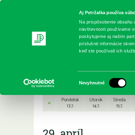
Aj Petržalka používa súbo
Na prispôsobenie obsahu a
návštevnosti používame sú
poskytujeme aj našim partn
REGISTRUJTE SA
ONLINE KATALÓ
príslušné informácie skomb
keď ste používali ich služb
Domov
Podujatia
Podujatia
Výber
Nevyhnutné
súhlasu
Pondelok
Utorok
Streda
«
13.7.
14.7.
15.7.
29. apríl