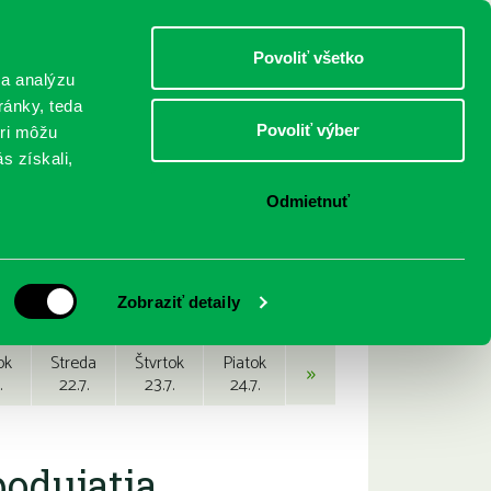
DETI
MLÁDEŽ
DOSPELÍ
Povoliť všetko
 a analýzu
ránky, teda
Povoliť výber
eri môžu
NICI
FEDINOVA
KONTAKTY
s získali,
Odmietnuť
Zobraziť detaily
ok
Streda
Štvrtok
Piatok
»
.
22.7.
23.7.
24.7.
podujatia