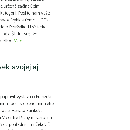
je určená začínajúcim,
ategórií. Pošlite nám vaše
právok. Vyhlasujeme aj CENU
elo o Petržalke. Uzávierka
tlač a Štatút súťaže.
metho...
Viac
ek svojej aj
ripravili výstavu o Franzovi
omínali počas celého minulého
trácie: Renáta Fučíková
 V centre Prahy narazíte na
va z pohľadníc, hrnčekov či