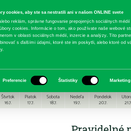
ry cookies, aby ste sa nestratili ani v našom ONLINE svete
lebo reklám, správne fungovanie prepojených sociálnych médií
bory cookies. Informácie o tom, ako používate naše webové st
erom v oblasti sociálnych médií, inzercie a analýzy. Títo partn
GY
SLUŽBY
PODUJATIA
POBOČKY
O KNIŽ
inovať s ďalšími údajmi, ktoré ste im poskytli, alebo ktoré od vá
y.
Preferencie
Štatistiky
Marketing
Štvrtok
Piatok
Sobota
Nedeľa
Pondelok
Utor
16.7.
17.7.
18.7.
19.7.
20.7.
21.7
Pravidelné 