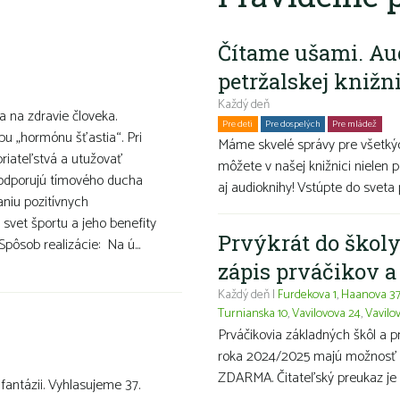
Čítame ušami. Au
petržalskej knižn
Každý deň
a na zdravie človeka.
Pre deti
Pre dospelých
Pre mládež
Ro
bu „hormónu šťastia“. Pri
Máme skvelé správy pre všetkýc
riateľstvá a utužovať
môžete v našej knižnici nielen p
odporujú tímového ducha
aj audioknihy! Vstúpte do sveta 
aniu pozitívnych
m svet športu a jeho benefity
Prvýkrát do školy
pôsob realizácie: Na ú...
zápis prváčikov 
Každý deň |
Furdekova 1
,
Haanova 3
Turnianska 10
,
Vavilovova 24
,
Vavilo
Prváčikovia základných škôl a 
roka 2024/2025 majú možnosť ma
ZDARMA. Čitateľský preukaz je 
 fantázii. Vyhlasujeme 37.