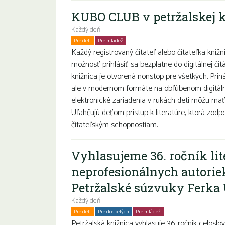
KUBO CLUB v petržalskej k
Každý deň
Pre deti
Pre mládež
Rodiny s deťmi
Každý registrovaný čitateľ alebo čitateľka kniž
možnosť prihlásiť sa bezplatne do digitálnej č
knižnica je otvorená nonstop pre všetkých. Prin
ale v modernom formáte na obľúbenom digitáln
elektronické zariadenia v rukách detí môžu mať
Uľahčujú deťom prístup k literatúre, ktorá zod
čitateľským schopnostiam.
Vyhlasujeme 36. ročník lit
neprofesionálnych autorie
Petržalské súzvuky Ferka
Každý deň
Pre deti
Pre dospelých
Pre mládež
Seniori
Petržalská knižnica vyhlasuje 36. ročník celoslo