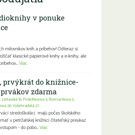
dioknihy v ponuke
ice
diny s deťmi
Seniori
Znevýhodnení
h milovníkov kníh a príbehov! Odteraz si
ožičať klasické papierové knihy a e-knihy, ale
príbehov...
Viac
, prvýkrát do knižnice-
a prvákov zdarma
7
,
Lietavská 16
,
Prokofievova 5
,
Rovniankova 3
,
vova 26
,
Vyšehradská 27
prváci stredoškoláci majú počas školského
ť v petržalskej knižnici čitateľský preukaz
vstupom - do pobo...
Viac