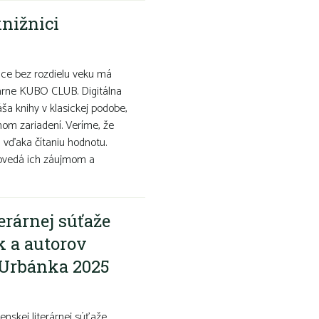
nižnici
nice bez rozdielu veku má
itárne KUBO CLUB. Digitálna
áša knihy v klasickej podobe,
om zariadení. Veríme, že
 vďaka čítaniu hodnotu.
povedá ich záujmom a
erárnej súťaže
k a autorov
 Urbánka 2025
venskej literárnej súťaže