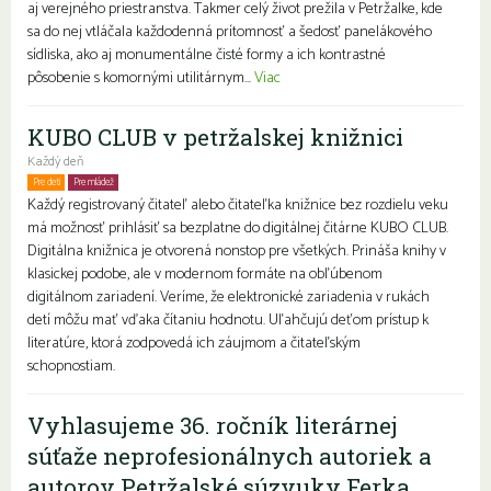
aj verejného priestranstva. Takmer celý život prežila v Petržalke, kde
sa do nej vtláčala každodenná prítomnosť a šedosť panelákového
sídliska, ako aj monumentálne čisté formy a ich kontrastné
pôsobenie s komornými utilitárnym...
Viac
KUBO CLUB v petržalskej knižnici
Každý deň
Pre deti
Pre mládež
Rodiny s deťmi
Každý registrovaný čitateľ alebo čitateľka knižnice bez rozdielu veku
má možnosť prihlásiť sa bezplatne do digitálnej čitárne KUBO CLUB.
Digitálna knižnica je otvorená nonstop pre všetkých. Prináša knihy v
klasickej podobe, ale v modernom formáte na obľúbenom
digitálnom zariadení. Veríme, že elektronické zariadenia v rukách
detí môžu mať vďaka čítaniu hodnotu. Uľahčujú deťom prístup k
literatúre, ktorá zodpovedá ich záujmom a čitateľským
schopnostiam.
Vyhlasujeme 36. ročník literárnej
súťaže neprofesionálnych autoriek a
autorov Petržalské súzvuky Ferka