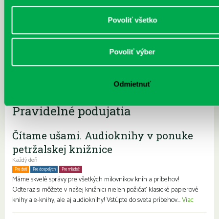
Každý deň |
Furdekova 1
,
Haanova 37
,
Prokofievova 5
,
Turnianska 10
,
Vavilovova 24
,
Vavilovova 26
Povoliť všetko
Vážené čitateľky, vážení čitatelia, vybrané pobočky petržalskej
knižnice budú počas veľkonočných sviatkov (vrátane soboty)
ZATVORENÉ. Knižnica Prokofievova 5 17. - 22. apríla 2025
Povoliť výber
(vrátane soboty) Knižnica Furdekova 1 17. - 22. apríla 2025
Knižnica Turnianska 10 17. apríla 2025 Knižnica Haanova 37
22. apríla 2025 Knižnice Prokofievova 5, Vavilovova 24 a
Odmietnuť
Vavilovova 26 budú v sobotu 19. apríla ZATVORENÉ....
Viac
Pravidelné podujatia
Čítame ušami. Audioknihy v ponuke
petržalskej knižnice
Každý deň
Pre deti
Pre dospelých
Pre mládež
Rodiny s deťmi
Seniori
Znevýhodnení
Máme skvelé správy pre všetkých milovníkov kníh a príbehov!
Odteraz si môžete v našej knižnici nielen požičať klasické papierové
knihy a e-knihy, ale aj audioknihy! Vstúpte do sveta príbehov...
Viac