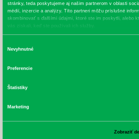
stránky, teda poskytujeme aj našim partnerom v oblasti soci
Ilustrácie: Renáta Fučíková Vedúca projektu: Adriana Krásová, České
centrá V centre Prahy narazíte na Kafku takmer na každom kroku-
médií, inzercie a analýzy. Títo partneri môžu príslušné infor
prenikavo sa díva z pohľadníc, hrnčekov či tričiek, objavíte ho v
skombinovať s ďalšími údajmi, ktoré ste im poskytli, alebo k
názvoch kaviarní, alebo ako mužíčka, ktorý si osedlal obrovský kabát,
vás získali, keď ste používali ich služby.
alebo ako obrovskú strieb...
Viac
Výber
Kde sú včely, tam je život
Nevyhnutné
súhlasu
Každý deň |
Vavilovova 24
Pre deti
Charakteristika: Príbeh o osamelom krtkovi, ktorý žije v útulnom
Preferencie
domčeku. Neteší ho však nehostinná príroda, v ktorej žije a tiež
samota. Všetko sa zmení, keď k nemu zablúdi roj včiel. Príbeh
o maličkých tvoroch – včelách, od ktorých bytostne závisí existencia
Štatistiky
človeka, živočíšnej ríše a sveta okolo nás. Spôsob realizácie:
Prečítame si knihu Včelár Jožko od autorky Simony Čechovej.
V pustej doline, kde nič nebolo a nič nerástlo žije osamelý Jožko.
Marketing
Často mu je smutno. No jedno ráno ho za chalúp...
Viac
Zatvorenie pobočiek knižnice počas
Zobraziť de
veľkonočných sviatkov