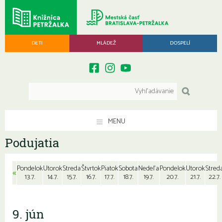
DETI
MLÁDEŽ
DOSPELÍ
MENU
Podujatia
Pondelok
Utorok
Streda
Štvrtok
Piatok
Sobota
Nedeľa
Pondelok
Utorok
Stred
«
13.7.
14.7.
15.7.
16.7.
17.7.
18.7.
19.7.
20.7.
21.7.
22.7.
9. jún