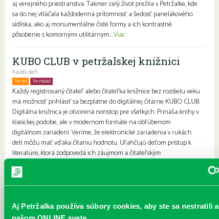
aj verejného priestranstva. Takmer celý život prežila v Petržalke, kde
sa do nej vtláčala každodenná prítomnosť a šedosť panelákového
sídliska, ako aj monumentálne čisté formy a ich kontrastné
pôsobenie s komornými utilitárnym...
Viac
KUBO CLUB v petržalskej knižnici
Každý deň
Pre deti
Pre mládež
Rodiny s deťmi
Každý registrovaný čitateľ alebo čitateľka knižnice bez rozdielu veku
má možnosť prihlásiť sa bezplatne do digitálnej čitárne KUBO CLUB.
Digitálna knižnica je otvorená nonstop pre všetkých. Prináša knihy v
klasickej podobe, ale v modernom formáte na obľúbenom
digitálnom zariadení. Veríme, že elektronické zariadenia v rukách
detí môžu mať vďaka čítaniu hodnotu. Uľahčujú deťom prístup k
literatúre, ktorá zodpovedá ich záujmom a čitateľským
schopnostiam.
Vyhlasujeme 36. ročník literárnej
súťaže neprofesionálnych autoriek a
Aj Petržalka používa súbory cookies, aby ste sa nestratili a
autorov Petržalské súzvuky Ferka
našom ONLINE svete