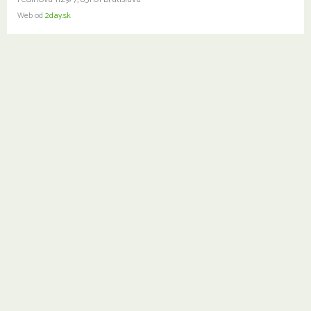
Web od
2day.sk