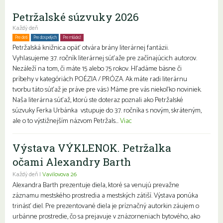
Petržalské súzvuky 2026
Každý deň
Pre deti
Pre dospelých
Pre mládež
Petržalská knižnica opäť otvára brány literárnej fantázii.
Vyhlasujeme 37. ročník literárnej súťaže pre začínajúcich autorov.
Nezáleží na tom, či máte 15 alebo 75 rokov. Hľadáme básne či
príbehy v kategóriách POÉZIA / PRÓZA. Ak máte radi literárnu
tvorbu táto súťaž je práve pre vás:) Máme pre vás niekoľko noviniek.
Naša literárna súťaž, ktorú ste doteraz poznali ako Petržalské
súzvuky Ferka Urbánka vstupuje do 37. ročníka s novým, skráteným,
ale o to výstižnejším názvom Petržals...
Viac
Výstava VÝKLENOK. Petržalka
očami Alexandry Barth
Každý deň |
Vavilovova 26
Alexandra Barth prezentuje diela, ktoré sa venujú prevažne
záznamu mestského prostredia a mestských zátiší. Výstava ponúka
trinásť diel. Pre prezentované diela je príznačný autorkin záujem o
urbánne prostredie, čo sa prejavuje v znázorneniach bytového, ako