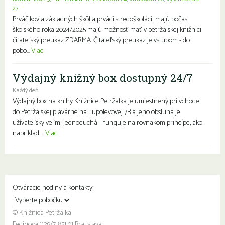
27
Prváčikovia základných škôl a prváci stredoškoláci majú počas
školského roka 2024/2025 majú možnosť mať v petržalskej knižnici
čitateľský preukaz ZDARMA. Čitateľský preukaz je vstupom - do
pobo...
Viac
Výdajný knižný box dostupný 24/7
Každý deň
Výdajný box na knihy Knižnice Petržalka je umiestnený pri vchode
do Petržalskej plavárne na Tupolevovej 7B a jeho obsluha je
užívateľsky veľmi jednoduchá – funguje na rovnakom princípe, ako
napríklad ...
Viac
Otváracie hodiny a kontakty:
© Knižnica Petržalka
Fedinova 1129/7, 851 01 Bratislava