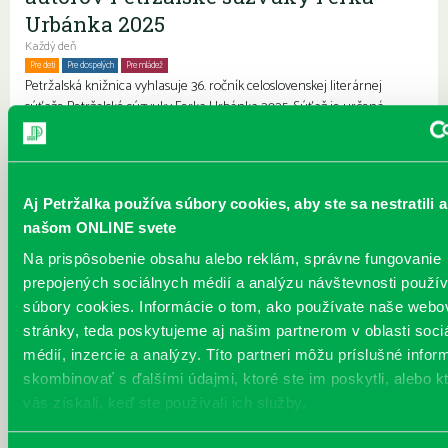
Urbánka 2025
Každý deň
Pre deti
Pre dospelých
Pre mládež
Seniori
Petržalská knižnica vyhlasuje 36. ročník celoslovenskej literárnej
súťaže Petržalské súzvuky Ferka Urbánka 2025. Súťaž je určená
začínajúcim, neprofesionálnym autorom všetkých vekových
kategórií. Pošlite nám vaše básne, poviedky, ukážky z noviel,
románov, rozprávok. Vyhlasujeme aj CENU RIADITEĽKY petržalskej
knižnice za literárne dielo o Petržalke. Uzávierka súťaže bude 30.
Aj Petržalka používa súbory cookies, aby ste sa nestratili a
júna 2025. Prihláška určená na tlač a Štatút súťaže. Literárne práce
našom ONLINE svete
prosím posielajte na adresu: nemetho...
Viac
nemethova@kniznicapetrzalka.sk
Na prispôsobenie obsahu alebo reklám, správne fungovanie
prepojených sociálnych médií a analýzu návštevnosti použ
Výstava "Pippi má 80!"
súbory cookies. Informácie o tom, ako používate naše webo
stránky, teda poskytujeme aj našim partnerom v oblasti soci
Každý deň | Dni Petržalky
Pre deti
Rodiny s deťmi
médií, inzercie a analýzy. Títo partneri môžu príslušné infor
Švédske veľvyslanectvo vo Viedni a petržalská knižnica pozýva na
skombinovať s ďalšími údajmi, ktoré ste im poskytli, alebo k
veselú výstavu a súťaž o Pippi Dlhej Pančuche. Oslávme spolu 80.
vás získali, keď ste používali ich služby.
narodeniny najsilnejšieho dievčaťa na svete! Počas štyroch týždňov
sa môžete dozvedieť viac o histórii Pippi a jej odvahe, slobode a