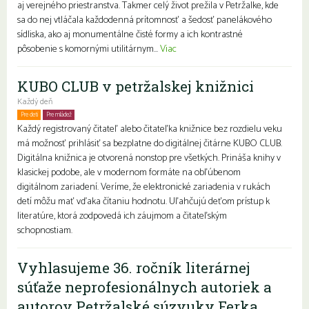
aj verejného priestranstva. Takmer celý život prežila v Petržalke, kde
sa do nej vtláčala každodenná prítomnosť a šedosť panelákového
sídliska, ako aj monumentálne čisté formy a ich kontrastné
pôsobenie s komornými utilitárnym...
Viac
KUBO CLUB v petržalskej knižnici
Každý deň
Pre deti
Pre mládež
Rodiny s deťmi
Každý registrovaný čitateľ alebo čitateľka knižnice bez rozdielu veku
má možnosť prihlásiť sa bezplatne do digitálnej čitárne KUBO CLUB.
Digitálna knižnica je otvorená nonstop pre všetkých. Prináša knihy v
klasickej podobe, ale v modernom formáte na obľúbenom
digitálnom zariadení. Veríme, že elektronické zariadenia v rukách
detí môžu mať vďaka čítaniu hodnotu. Uľahčujú deťom prístup k
literatúre, ktorá zodpovedá ich záujmom a čitateľským
schopnostiam.
Vyhlasujeme 36. ročník literárnej
súťaže neprofesionálnych autoriek a
autorov Petržalské súzvuky Ferka