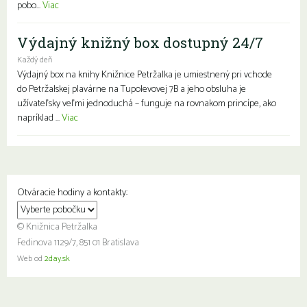
pobo...
Viac
Výdajný knižný box dostupný 24/7
Každý deň
Výdajný box na knihy Knižnice Petržalka je umiestnený pri vchode
do Petržalskej plavárne na Tupolevovej 7B a jeho obsluha je
užívateľsky veľmi jednoduchá – funguje na rovnakom princípe, ako
napríklad ...
Viac
Otváracie hodiny a kontakty:
© Knižnica Petržalka
Fedinova 1129/7, 851 01 Bratislava
Web od
2day.sk