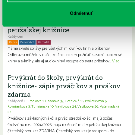
Pravidelné podujatia
Odmietnuť
Čítame ušami. Audioknihy v ponuke
petržalskej knižnice
Každý deň
Pre deti
Pre dospelých
Pre mládež
Rodiny s deťmi
Seniori
Znevýhodnení
Máme skvelé správy pre všetkých milovníkov kníh a príbehov!
Odteraz si môžete v našej knižnici nielen požičať klasické papierové
knihy a e-knihy, ale aj audioknihy! Vstúpte do sveta príbehov...
Viac
Prvýkrát do školy, prvýkrát do
knižnice- zápis prváčikov a prvákov
zdarma
Každý deň |
Furdekova 1
,
Haanova 37
,
Lietavská 16
,
Prokofievova 5
,
Rovniankova 3
,
Turnianska 10
,
Vavilovova 24
,
Vavilovova 26
,
Vyšehradská
27
Prváčikovia základných škôl a prváci stredoškoláci majú počas
školského roka 2024/2025 majú možnosť mať v petržalskej knižnici
čitateľský preukaz ZDARMA. Čitateľský preukaz je vstupom - do