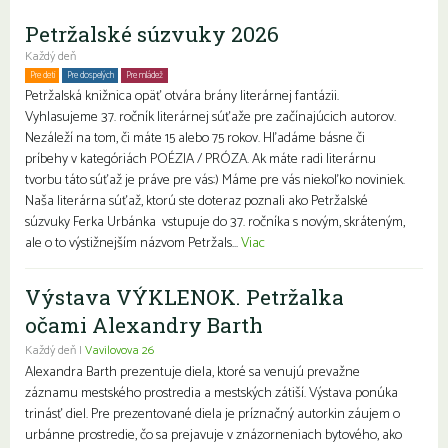
Petržalské súzvuky 2026
Každý deň
Pre deti
Pre dospelých
Pre mládež
Petržalská knižnica opäť otvára brány literárnej fantázii.
Vyhlasujeme 37. ročník literárnej súťaže pre začínajúcich autorov.
Nezáleží na tom, či máte 15 alebo 75 rokov. Hľadáme básne či
príbehy v kategóriách POÉZIA / PRÓZA. Ak máte radi literárnu
tvorbu táto súťaž je práve pre vás:) Máme pre vás niekoľko noviniek.
Naša literárna súťaž, ktorú ste doteraz poznali ako Petržalské
súzvuky Ferka Urbánka vstupuje do 37. ročníka s novým, skráteným,
ale o to výstižnejším názvom Petržals...
Viac
Výstava VÝKLENOK. Petržalka
očami Alexandry Barth
Každý deň |
Vavilovova 26
Alexandra Barth prezentuje diela, ktoré sa venujú prevažne
záznamu mestského prostredia a mestských zátiší. Výstava ponúka
trinásť diel. Pre prezentované diela je príznačný autorkin záujem o
urbánne prostredie, čo sa prejavuje v znázorneniach bytového, ako