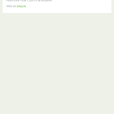
Fedinova 1129/7, 851 01 Bratislava
Web od
2day.sk