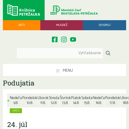
DETI
MLÁDEŽ
DOSPELÍ
MENU
Podujatia
Nedeľa
Pondelok
Utorok
Streda
Štvrtok
Piatok
Sobota
Nedeľa
Pondelok
Utor
«
9.8.
10.8.
11.8.
12.8.
13.8.
14.8.
15.8.
16.8.
17.8.
18.8.
24. júl