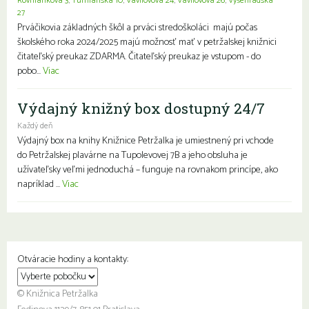
Rovniankova 3
,
Turnianska 10
,
Vavilovova 24
,
Vavilovova 26
,
Vyšehradská
27
Prváčikovia základných škôl a prváci stredoškoláci majú počas
školského roka 2024/2025 majú možnosť mať v petržalskej knižnici
čitateľský preukaz ZDARMA. Čitateľský preukaz je vstupom - do
pobo...
Viac
Výdajný knižný box dostupný 24/7
Každý deň
Výdajný box na knihy Knižnice Petržalka je umiestnený pri vchode
do Petržalskej plavárne na Tupolevovej 7B a jeho obsluha je
užívateľsky veľmi jednoduchá – funguje na rovnakom princípe, ako
napríklad ...
Viac
Otváracie hodiny a kontakty:
© Knižnica Petržalka