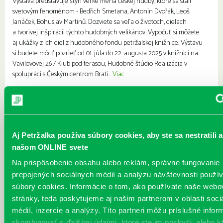
Výstava predstavuje štyri veľké mená českej hudby, ktoré sa stali
svetovým fenoménom - Bedřich Smetana, Antonín Dvořák, Leoš
Janáček, Bohuslav Martinů. Dozviete sa veľa o životoch, dielach
a tvorivej inšpirácii týchto hudobných velikánov. Vypočuť si môžete
aj ukážky z ich diel z hudobného fondu petržalskej knižnice. Výstavu
si budete môcť pozrieť od 01. júla do 22. augusta 2025 v knižnici na
Vavilovovej 26 / Klub pod terasou, Hudobné štúdio Realizácia v
spolupráci s Českým centrom Brati...
Viac
Letné výpožičné hodiny pobočiek
knižnice
Každý deň |
Furdekova 1
,
Haanova 37
,
Lietavská 16
,
Prokofievova 5
,
Rovniankova 3
,
Turnianska 10
,
Vavilovova 24
,
Vavilovova 26
,
Vyšehradská
Aj Petržalka používa súbory cookies, aby ste sa nestratili a
27
našom ONLINE svete
Vážené čitateľky, vážení čitatelia, od 1. júla do 31. augusta 2025 budú
Na prispôsobenie obsahu alebo reklám, správne fungovanie
vo všetkých pobočkách petržalskej knižnice platiť letné výpožičné
prepojených sociálnych médií a analýzu návštevnosti použ
hodiny. Predlžujeme pre vás ranný a predobedný výpožičný čas a
skracujeme podvečerné výpožičné hodiny. Informácie nájdete na
súbory cookies. Informácie o tom, ako používate naše webo
našej webovej stránke www.kniznicapetrzalka.sk/pobocky. Sobotné
stránky, teda poskytujeme aj našim partnerom v oblasti soci
výpožičné služby budú počas letných prázdnin zrušené. Využite aj
médií, inzercie a analýzy. Títo partneri môžu príslušné infor
možnosť objednať si knihy do nášho výdajného boxu, ktorý nájdete
skombinovať s ďalšími údajmi, ktoré ste im poskytli, alebo k