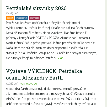
Petržalské súzvuky 2026
Každý deň
Pre deti
Pre dospelých
Pre mládež
Petržalská knižnica opäť otvára brány literárnej fantázii.
Vyhlasujeme 37. ročník literárnej súťaže pre začínajúcich autorov.
Nezáleží na tom, či máte 15 alebo 75 rokov. Hľadáme básne či
príbehy v kategóriách POÉZIA / PRÓZA. Ak máte radi literárnu
tvorbu táto súťaž je práve pre vás:) Máme pre vás niekoľko noviniek.
Naša literárna súťaž, ktorú ste doteraz poznali ako Petržalské
súzvuky Ferka Urbánka vstupuje do 37. ročníka s novým, skráteným,
ale o to výstižnejším názvom Petržals...
Viac
Výstava VÝKLENOK. Petržalka
očami Alexandry Barth
Každý deň |
Vavilovova 26
Alexandra Barth prezentuje diela, ktoré sa venujú prevažne
záznamu mestského prostredia a mestských zátiší. Výstava ponúka
trinásť diel. Pre prezentované diela je príznačný autorkin záujem o
urbánne prostredie, čo sa prejavuje v znázorneniach bytového, ako