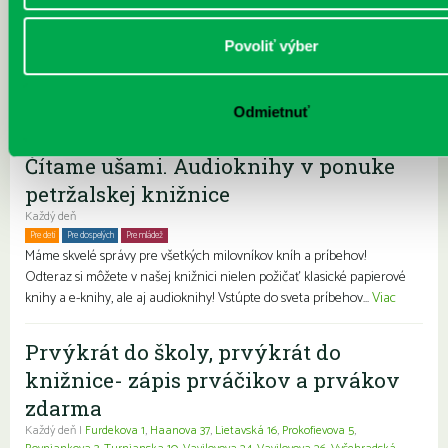
Ide o fenomén nazývaný prázdninový útlm. Preto si tieto zručnosti
trocha obnovíme a pridáme niekoľko skvelých tipov na spoločné
Povoliť výber
rodinné, či individuálne čítanie pre deti. . . Termín: 30. 06. – 04. 07. /
knižnica ...
Viac
Pravidelné podujatia
Odmietnuť
Čítame ušami. Audioknihy v ponuke
petržalskej knižnice
Každý deň
Pre deti
Pre dospelých
Pre mládež
Rodiny s deťmi
Seniori
Znevýhodnení
Máme skvelé správy pre všetkých milovníkov kníh a príbehov!
Odteraz si môžete v našej knižnici nielen požičať klasické papierové
knihy a e-knihy, ale aj audioknihy! Vstúpte do sveta príbehov...
Viac
Prvýkrát do školy, prvýkrát do
knižnice- zápis prváčikov a prvákov
zdarma
Každý deň |
Furdekova 1
,
Haanova 37
,
Lietavská 16
,
Prokofievova 5
,