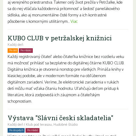
aj verejného priestranstva. Takmer celý život prežila v Petržalke, kde
sa do nej vtláčala každodenná prítomnosť a šedosť panelákového
sídliska, ako aj monumentálne čisté formy a ich kontrastné
pôsobenie s komornými utilitárnym...
Viac
KUBO CLUB v petržalskej knižnici
Každý deň
Pre deti
Pre mládež
Rodiny s deťmi
Každý registrovaný čitateľ alebo čitateľka knižnice bez rozdielu veku
má možnosť prihlásiť sa bezplatne do digitálnej čitárne KUBO CLUB.
Digitálna knižnica je otvorená nonstop pre všetkých. Prináša knihy v
klasickej podobe, ale v modernom formáte na obľúbenom
digitálnom zariadení. Veríme, že elektronické zariadenia v rukách
detí môžu mať vďaka čítaniu hodnotu. Uľahčujú deťom prístup k
literatúre, ktorá zodpovedá ich záujmom a čitateľským
schopnostiam.
Výstava "Slávni českí skladatelia"
Každý deň | Klub pod terasou, Hudobné štúdio
Pre dospelých
Pre mládež
Rodiny s deťmi
Seniori