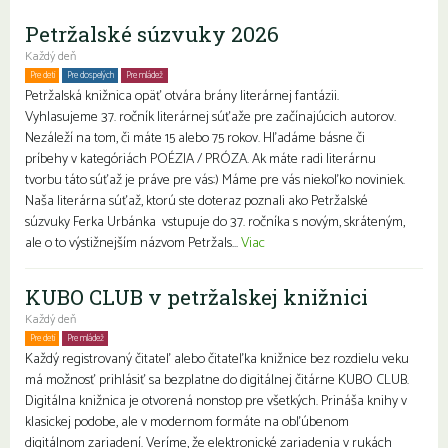
Petržalské súzvuky 2026
Každý deň
Pre deti
Pre dospelých
Pre mládež
Petržalská knižnica opäť otvára brány literárnej fantázii.
Vyhlasujeme 37. ročník literárnej súťaže pre začínajúcich autorov.
Nezáleží na tom, či máte 15 alebo 75 rokov. Hľadáme básne či
príbehy v kategóriách POÉZIA / PRÓZA. Ak máte radi literárnu
tvorbu táto súťaž je práve pre vás:) Máme pre vás niekoľko noviniek.
Naša literárna súťaž, ktorú ste doteraz poznali ako Petržalské
súzvuky Ferka Urbánka vstupuje do 37. ročníka s novým, skráteným,
ale o to výstižnejším názvom Petržals...
Viac
KUBO CLUB v petržalskej knižnici
Každý deň
Pre deti
Pre mládež
Rodiny s deťmi
Každý registrovaný čitateľ alebo čitateľka knižnice bez rozdielu veku
má možnosť prihlásiť sa bezplatne do digitálnej čitárne KUBO CLUB.
Digitálna knižnica je otvorená nonstop pre všetkých. Prináša knihy v
klasickej podobe, ale v modernom formáte na obľúbenom
digitálnom zariadení. Veríme, že elektronické zariadenia v rukách