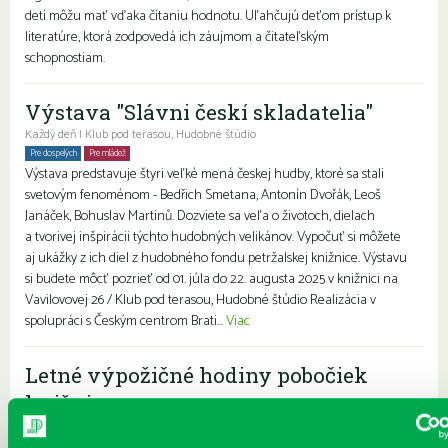
detí môžu mať vďaka čítaniu hodnotu. Uľahčujú deťom prístup k
literatúre, ktorá zodpovedá ich záujmom a čitateľským
schopnostiam.
Výstava "Slávni českí skladatelia"
Každý deň | Klub pod terasou, Hudobné štúdio
Pre dospelých
Pre mládež
Rodiny s deťmi
Seniori
Výstava predstavuje štyri veľké mená českej hudby, ktoré sa stali
svetovým fenoménom - Bedřich Smetana, Antonín Dvořák, Leoš
Janáček, Bohuslav Martinů. Dozviete sa veľa o životoch, dielach
a tvorivej inšpirácii týchto hudobných velikánov. Vypočuť si môžete
aj ukážky z ich diel z hudobného fondu petržalskej knižnice. Výstavu
si budete môcť pozrieť od 01. júla do 22. augusta 2025 v knižnici na
Vavilovovej 26 / Klub pod terasou, Hudobné štúdio Realizácia v
spolupráci s Českým centrom Brati...
Viac
Letné výpožičné hodiny pobočiek
knižnice
Každý deň |
Furdekova 1
,
Haanova 37
,
Lietavská 16
,
Prokofievova 5
,
Rovniankova 3
,
Turnianska 10
,
Vavilovova 24
,
Vavilovova 26
,
Vyšehradská