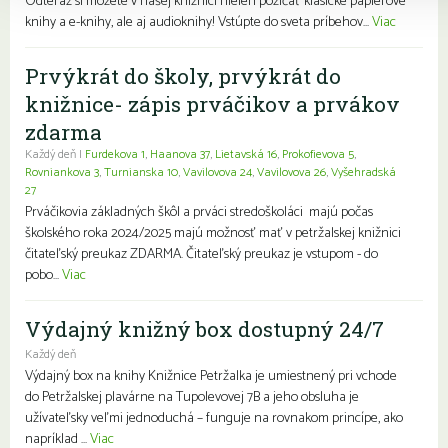
Odteraz si môžete v našej knižnici nielen požičať klasické papierové
knihy a e-knihy, ale aj audioknihy! Vstúpte do sveta príbehov...
Viac
Prvýkrát do školy, prvýkrát do
knižnice- zápis prváčikov a prvákov
zdarma
Každý deň |
Furdekova 1
,
Haanova 37
,
Lietavská 16
,
Prokofievova 5
,
Rovniankova 3
,
Turnianska 10
,
Vavilovova 24
,
Vavilovova 26
,
Vyšehradská
27
Prváčikovia základných škôl a prváci stredoškoláci majú počas
školského roka 2024/2025 majú možnosť mať v petržalskej knižnici
čitateľský preukaz ZDARMA. Čitateľský preukaz je vstupom - do
pobo...
Viac
Výdajný knižný box dostupný 24/7
Každý deň
Výdajný box na knihy Knižnice Petržalka je umiestnený pri vchode
do Petržalskej plavárne na Tupolevovej 7B a jeho obsluha je
užívateľsky veľmi jednoduchá – funguje na rovnakom princípe, ako
napríklad ...
Viac