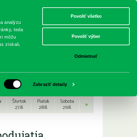
DETI
MLÁDEŽ
DOSPELÍ
Povoliť všetko
 a analýzu
ránky, teda
Povoliť výber
eri môžu
NICI
FEDINOVA
KONTAKTY
s získali,
Odmietnuť
Zobraziť detaily
a
Štvrtok
Piatok
Sobota
»
27.8.
28.8.
29.8.
podujatia