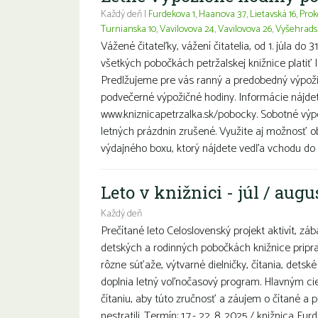
Každý deň |
Furdekova 1
,
Haanova 37
,
Lietavská 16
,
Prok
Turnianska 10
,
Vavilovova 24
,
Vavilovova 26
,
Vyšehrads
Vážené čitateľky, vážení čitatelia, od 1. júla do
všetkých pobočkách petržalskej knižnice platiť 
Predlžujeme pre vás ranný a predobedný výpož
podvečerné výpožičné hodiny. Informácie nájde
www.kniznicapetrzalka.sk/pobocky. Sobotné výp
letných prázdnin zrušené. Využite aj možnosť o
výdajného boxu, ktorý nájdete vedľa vchodu do P
Leto v knižnici - júl / augu
Každý deň
Prečítané leto Celoslovenský projekt aktivít, zá
detských a rodinných pobočkách knižnice pripra
rôzne súťaže, výtvarné dielničky, čítania, detské 
doplnia letný voľnočasový program. Hlavným ci
čítaniu, aby túto zručnosť a záujem o čítané a 
nestratili. Termín: 1.7.- 22. 8. 2025 / knižnica Fur