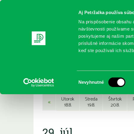
Aj Petržalka používa súbo
Na prispôsobenie obsahu a
návštevnosti používame sú
poskytujeme aj našim partn
REGISTRUJTE SA
ONLINE KATALÓ
príslušné informácie skomb
keď ste používali ich služb
Domov
Podujatia
Podujatia
Výber
Nevyhnutné
súhlasu
Utorok
Streda
Štvrtok
«
18.8.
19.8.
20.8.
29. júl