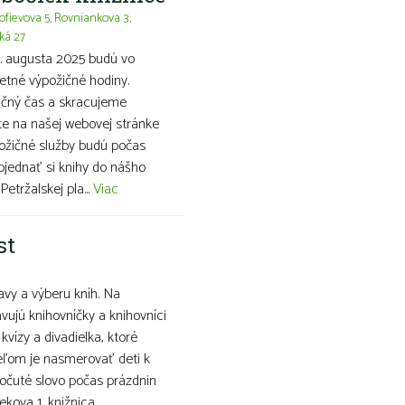
ofievova 5
,
Rovniankova 3
,
ká 27
 31. augusta 2025 budú vo
letné výpožičné hodiny.
ičný čas a skracujeme
te na našej webovej stránke
ožičné služby budú počas
bjednať si knihy do nášho
etržalskej pla...
Viac
st
bavy a výberu kníh. Na
vujú knihovníčky a knihovníci
kvízy a divadielka, ktoré
eľom je nasmerovať deti k
počuté slovo počas prázdnin
dekova 1, knižnica