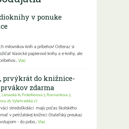
dioknihy v ponuke
ice
diny s deťmi
Seniori
Znevýhodnení
h milovníkov kníh a príbehov! Odteraz si
ožičať klasické papierové knihy a e-knihy, ale
príbehov...
Viac
, prvýkrát do knižnice-
a prvákov zdarma
7
,
Lietavská 16
,
Prokofievova 5
,
Rovniankova 3
,
vova 26
,
Vyšehradská 27
prváci stredoškoláci majú počas školského
ť v petržalskej knižnici čitateľský preukaz
vstupom - do pobo...
Viac