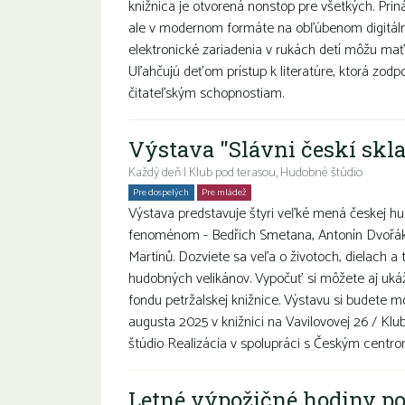
knižnica je otvorená nonstop pre všetkých. Prin
ale v modernom formáte na obľúbenom digitáln
elektronické zariadenia v rukách detí môžu mať
Uľahčujú deťom prístup k literatúre, ktorá zod
čitateľským schopnostiam.
Výstava "Slávni českí skla
Každý deň | Klub pod terasou, Hudobné štúdio
Pre dospelých
Pre mládež
Rodiny s deťmi
Seniori
Výstava predstavuje štyri veľké mená českej hu
fenoménom - Bedřich Smetana, Antonín Dvořák
Martinů. Dozviete sa veľa o životoch, dielach a t
hudobných velikánov. Vypočuť si môžete aj ukáž
fondu petržalskej knižnice. Výstavu si budete mô
augusta 2025 v knižnici na Vavilovovej 26 / Kl
štúdio Realizácia v spolupráci s Českým centrom
Letné výpožičné hodiny po