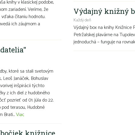
áša knihy v klasickej podobe,
om zariadení. Veríme, že
Výdajný knižný b
 vďaka čítaniu hodnotu.
Každý deň
povedá ich záujmom a
Výdajný box na knihy Knižnice 
Petržalskej plavárne na Tupolev
jednoduchá – funguje na rovnako
datelia"
dby, ktoré sa stali svetovým
, Leoš Janáček, Bohuslav
vorivej inšpirácii týchto
ky z ich diel z hudobného
cť pozrieť od 01. júla do 22.
ub pod terasou, Hudobné
 Brati...
Viac
bočiek knižnice