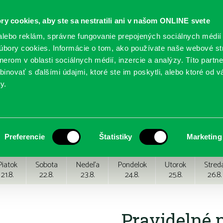
ry cookies, aby ste sa nestratili ani v našom ONLINE svete
lebo reklám, správne fungovanie prepojených sociálnych médií
bory cookies. Informácie o tom, ako používate naše webové st
erom v oblasti sociálnych médií, inzercie a analýzy. Títo partn
GY
SLUŽBY
PODUJATIA
POBOČKY
O KNIŽ
inovať s ďalšími údajmi, ktoré ste im poskytli, alebo ktoré od vá
y.
Preferencie
Štatistiky
Marketing
Piatok
Sobota
Nedeľa
Pondelok
Utorok
Stred
21.8.
22.8.
23.8.
24.8.
25.8.
26.8.
Pravidelné 