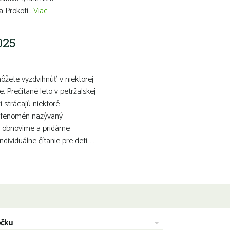
 Prokofi...
Viac
025
ôžete vyzdvihnúť v niektorej
. Prečítané leto v petržalskej
i strácajú niektoré
 o fenomén nazývaný
ha obnovíme a pridáme
ividuálne čítanie pre deti. . .
očku