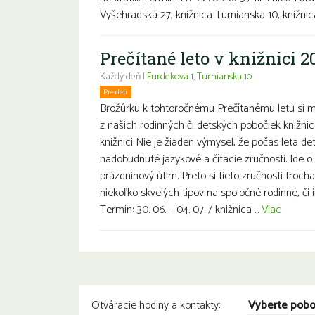
Vyšehradská 27, knižnica Turnianska 10, knižnica
Prečítané leto v knižnici 2
Každý deň |
Furdekova 1
,
Turnianska 10
Pre deti
Rodiny s deťmi
Brožúrku k tohtoročnému Prečítanému letu si m
z našich rodinných či detských pobočiek knižnice
knižnici Nie je žiaden výmysel, že počas leta det
nadobudnuté jazykové a čítacie zručnosti. Ide
prázdninový útlm. Preto si tieto zručnosti troc
niekoľko skvelých tipov na spoločné rodinné, či ind
Termín: 30. 06. – 04. 07. / knižnica ...
Viac
Vyberte pob
Otváracie hodiny a kontakty: