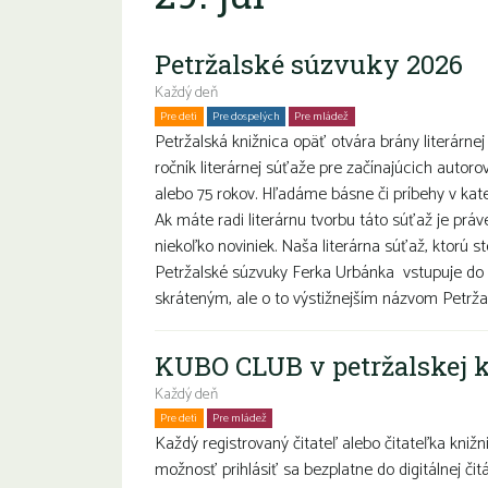
Petržalské súzvuky 2026
Každý deň
Pre deti
Pre dospelých
Pre mládež
Petržalská knižnica opäť otvára brány literárnej
ročník literárnej súťaže pre začínajúcich autoro
alebo 75 rokov. Hľadáme básne či príbehy v k
Ak máte radi literárnu tvorbu táto súťaž je prá
niekoľko noviniek. Naša literárna súťaž, ktorú s
Petržalské súzvuky Ferka Urbánka vstupuje do 
skráteným, ale o to výstižnejším názvom Petržal
KUBO CLUB v petržalskej k
Každý deň
Pre deti
Pre mládež
Rodiny s deťmi
Každý registrovaný čitateľ alebo čitateľka kniž
možnosť prihlásiť sa bezplatne do digitálnej č