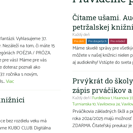
Čítame ušami. Au
petržalskej knižn
Každý deň
 fantázii. Vyhlasujeme 37.
Pre deti
Pre dospelých
Pre mládež
Ro
v. Nezáleží na tom, či máte 15
Máme skvelé správy pre všetkýc
ategóriách POÉZIA / PRÓZA.
môžete v našej knižnici nielen p
ve pre vás:) Máme pre vás
aj audioknihy! Vstúpte do sveta 
te doteraz poznali ako
37. ročníka s novým,
Prvýkrát do školy
s...
Viac
zápis prváčikov 
Každý deň |
Furdekova 1
,
Haanova 3
nižnici
Turnianska 10
,
Vavilovova 24
,
Vavilo
Prváčikovia základných škôl a 
roka 2024/2025 majú možnosť ma
nice bez rozdielu veku má
ZDARMA. Čitateľský preukaz je 
itárne KUBO CLUB. Digitálna