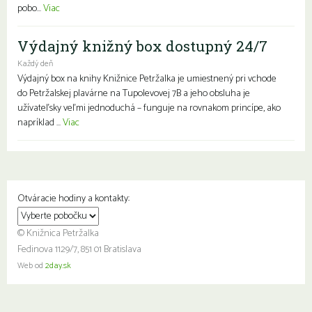
pobo...
Viac
Výdajný knižný box dostupný 24/7
Každý deň
Výdajný box na knihy Knižnice Petržalka je umiestnený pri vchode
do Petržalskej plavárne na Tupolevovej 7B a jeho obsluha je
užívateľsky veľmi jednoduchá – funguje na rovnakom princípe, ako
napríklad ...
Viac
Otváracie hodiny a kontakty:
© Knižnica Petržalka
Fedinova 1129/7, 851 01 Bratislava
Web od
2day.sk