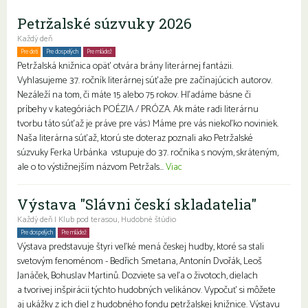
Petržalské súzvuky 2026
Každý deň
Pre deti
Pre dospelých
Pre mládež
Petržalská knižnica opäť otvára brány literárnej fantázii.
Vyhlasujeme 37. ročník literárnej súťaže pre začínajúcich autorov.
Nezáleží na tom, či máte 15 alebo 75 rokov. Hľadáme básne či
príbehy v kategóriách POÉZIA / PRÓZA. Ak máte radi literárnu
tvorbu táto súťaž je práve pre vás:) Máme pre vás niekoľko noviniek.
Naša literárna súťaž, ktorú ste doteraz poznali ako Petržalské
súzvuky Ferka Urbánka vstupuje do 37. ročníka s novým, skráteným,
ale o to výstižnejším názvom Petržals...
Viac
Výstava "Slávni českí skladatelia"
Každý deň | Klub pod terasou, Hudobné štúdio
Pre dospelých
Pre mládež
Rodiny s deťmi
Seniori
Výstava predstavuje štyri veľké mená českej hudby, ktoré sa stali
svetovým fenoménom - Bedřich Smetana, Antonín Dvořák, Leoš
Janáček, Bohuslav Martinů. Dozviete sa veľa o životoch, dielach
a tvorivej inšpirácii týchto hudobných velikánov. Vypočuť si môžete
aj ukážky z ich diel z hudobného fondu petržalskej knižnice. Výstavu