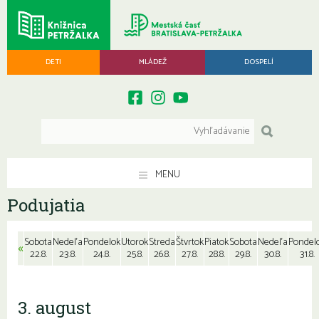
DETI
MLÁDEŽ
DOSPELÍ
MENU
Podujatia
Sobota
Nedeľa
Pondelok
Utorok
Streda
Štvrtok
Piatok
Sobota
Nedeľa
Pondel
«
22.8.
23.8.
24.8.
25.8.
26.8.
27.8.
28.8.
29.8.
30.8.
31.8.
3. august