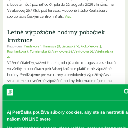
si budete môcť pozrieť od 01. júla do 22. augusta 2025 v knižnici na
Vavilovovej 26 / Klub pod terasou, Hudobné štúdio Realizácia v
spolupráci s Českým centrom Brati...
Viac
Letné výpožičné hodiny pobočiek
knižnice
Každý deň |
Furdekova 1
,
Haanova 37
,
Lietavská 16
,
Prokofievova 5
,
Rovniankova 3
,
Turnianska 10
,
Vavilovova 24
,
Vavilovova 26
,
Vyšehradská
27
Vážené čitateľky, vážení čitatelia, od 1. júla do 31. augusta 2025 budú
vo všetkých pobočkách petržalskej knižnice platiť letné výpožičné
hodiny. Predlžujeme pre vás ranný a predobedný výpožičný čas a
skracujeme podvečerné výpožičné hodiny. Informácie nájdete na
našej webovej stránke www.kniznicapetrzalka.sk/pobocky. Sobotné
výpožičné služby budú počas letných prázdnin zrušené. Využite aj
možnosť objednať si knihy do nášho výdajného boxu, ktorý nájdete
vedľa vchodu do Petržalskej pla...
Viac
Aj Petržalka používa súbory cookies, aby ste sa nestratili a
Leto v knižnici - júl / august
našom ONLINE svete
Každý deň