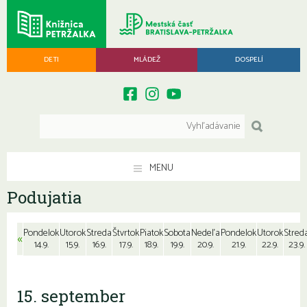
DETI
MLÁDEŽ
DOSPELÍ
MENU
Podujatia
Pondelok
Utorok
Streda
Štvrtok
Piatok
Sobota
Nedeľa
Pondelok
Utorok
Stred
«
14.9.
15.9.
16.9.
17.9.
18.9.
19.9.
20.9.
21.9.
22.9.
23.9.
15. september