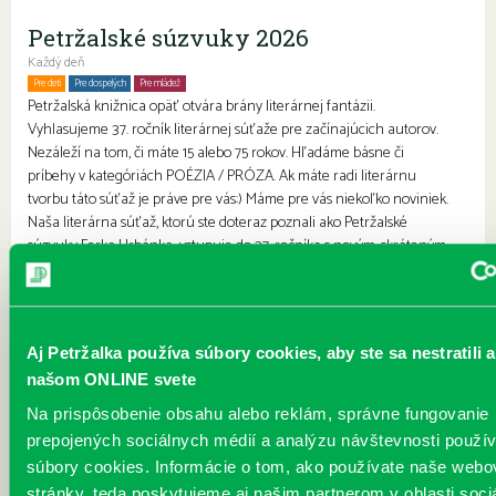
Petržalské súzvuky 2026
Každý deň
Pre deti
Pre dospelých
Pre mládež
Petržalská knižnica opäť otvára brány literárnej fantázii.
Vyhlasujeme 37. ročník literárnej súťaže pre začínajúcich autorov.
Nezáleží na tom, či máte 15 alebo 75 rokov. Hľadáme básne či
príbehy v kategóriách POÉZIA / PRÓZA. Ak máte radi literárnu
tvorbu táto súťaž je práve pre vás:) Máme pre vás niekoľko noviniek.
Naša literárna súťaž, ktorú ste doteraz poznali ako Petržalské
súzvuky Ferka Urbánka vstupuje do 37. ročníka s novým, skráteným,
ale o to výstižnejším názvom Petržals...
Viac
September v knižnici
Aj Petržalka používa súbory cookies, aby ste sa nestratili a
Každý deň
Planéta 2426 Vstúpte na Planétu 2426 – festival čítania, hudby,
našom ONLINE svete
umenia a stretnutí. Na Vavilovovej 26 a jej príbehovej „sestre“
Na prispôsobenie obsahu alebo reklám, správne fungovanie
Vavilovovej 24 vás čakajú hravé workshopy pre deti, stretnutia s
prepojených sociálnych médií a analýzu návštevnosti použ
hudobníkmi a autormi, burza kníh hľadajúcich nový domov, výstava
súbory cookies. Informácie o tom, ako používate naše webo
slovenského umenia aj unikátna filmová projekcia. Festival je miesto,
stránky, teda poskytujeme aj našim partnerom v oblasti soci