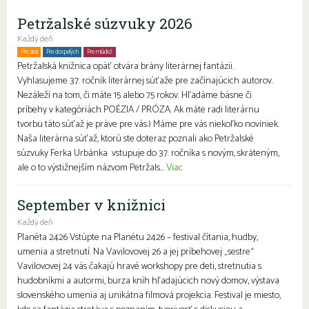
Petržalské súzvuky 2026
Každý deň
Pre deti
Pre dospelých
Pre mládež
Petržalská knižnica opäť otvára brány literárnej fantázii.
Vyhlasujeme 37. ročník literárnej súťaže pre začínajúcich autorov.
Nezáleží na tom, či máte 15 alebo 75 rokov. Hľadáme básne či
príbehy v kategóriách POÉZIA / PRÓZA. Ak máte radi literárnu
tvorbu táto súťaž je práve pre vás:) Máme pre vás niekoľko noviniek.
Naša literárna súťaž, ktorú ste doteraz poznali ako Petržalské
súzvuky Ferka Urbánka vstupuje do 37. ročníka s novým, skráteným,
ale o to výstižnejším názvom Petržals...
Viac
September v knižnici
Každý deň
Planéta 2426 Vstúpte na Planétu 2426 – festival čítania, hudby,
umenia a stretnutí. Na Vavilovovej 26 a jej príbehovej „sestre“
Vavilovovej 24 vás čakajú hravé workshopy pre deti, stretnutia s
hudobníkmi a autormi, burza kníh hľadajúcich nový domov, výstava
slovenského umenia aj unikátna filmová projekcia. Festival je miesto,