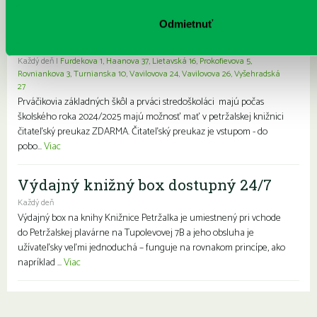
Prvýkrát do školy, prvýkrát do
knižnice- zápis prváčikov a prvákov
Odmietnuť
zdarma
Každý deň |
Furdekova 1
,
Haanova 37
,
Lietavská 16
,
Prokofievova 5
,
Rovniankova 3
,
Turnianska 10
,
Vavilovova 24
,
Vavilovova 26
,
Vyšehradská
27
Prváčikovia základných škôl a prváci stredoškoláci majú počas
školského roka 2024/2025 majú možnosť mať v petržalskej knižnici
čitateľský preukaz ZDARMA. Čitateľský preukaz je vstupom - do
pobo...
Viac
Výdajný knižný box dostupný 24/7
Každý deň
Výdajný box na knihy Knižnice Petržalka je umiestnený pri vchode
do Petržalskej plavárne na Tupolevovej 7B a jeho obsluha je
užívateľsky veľmi jednoduchá – funguje na rovnakom princípe, ako
napríklad ...
Viac