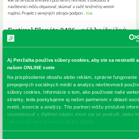
kde sa fantázia stretáva s poznaním, tvorivosť s diskusiou a
návštevníci môžu objavovať, skúmať a zažiť knižničný vesmír
naplno. Projekt z verejných zdrojov podpori...
Viac
Festival Planéta 2426 - náš knižničný
vesmír čítania, diskusií, premietania
a stretnutí
Každý deň |
Vavilovova 24
,
Vavilovova 26
Aj Petržalka používa súbory cookies, aby ste sa nestratili a
Komunitné stretnutia
Pre deti
Pre dospelých
Rodiny s deťmi
Radi by sme vám predstavili náš knižničný vesmír - festival čítania,
našom ONLINE svete
diskusií, premietania a stretnutí.Odborno-hudobno-náučná knižnica
Na prispôsobenie obsahu alebo reklám, správne fungovanie
Vavilovova 26 a jej príbehová „sestra“ Vavilovova 24 sa stanú vašimi
prepojených sociálnych médií a analýzu návštevnosti použ
planétkami, novými svetmi, ktoré vás nasmerujú nielen do naratívov
súbory cookies. Informácie o tom, ako používate naše webo
a myšlienok ukrytých v knihách. „Planéta 2426“ vysiela aj hudobné
tóny, rozvíja kritické myslenie, rešpekt a toleranciu, poznávanie
stránky, teda poskytujeme aj našim partnerom v oblasti soci
miesta a mesta, v ktorom žijeme, stretnutia so zaujímavými hosťami,
médií, inzercie a analýzy. Títo partneri môžu príslušné infor
workshopy, besedy, premietan...
Viac
skombinovať s ďalšími údajmi, ktoré ste im poskytli, alebo k
vás získali, keď ste používali ich služby.
Slimák Henry
Každý deň |
Furdekova 1
Výber