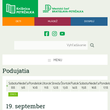
DETI
MLÁDEŽ
DOSPELÍ
MENU
Podujatia
Sobota
Nedeľa
Pondelok
Utorok
Streda
Štvrtok
Piatok
Sobota
Nedeľa
Pondel
«
8.8.
9.8.
10.8.
11.8.
12.8.
13.8.
14.8.
15.8.
16.8.
17.8.
19. september