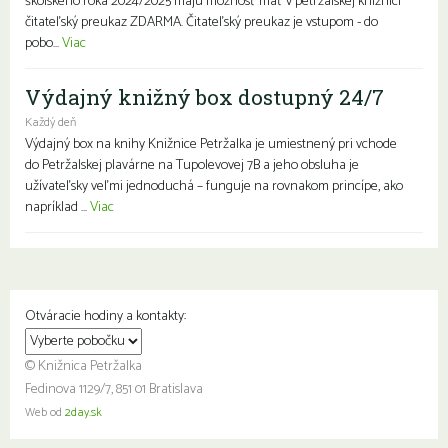
školského roka 2024/2025 majú možnosť mať v petržalskej knižnici
čitateľský preukaz ZDARMA. Čitateľský preukaz je vstupom - do
pobo...
Viac
Výdajný knižný box dostupný 24/7
Každý deň
Výdajný box na knihy Knižnice Petržalka je umiestnený pri vchode
do Petržalskej plavárne na Tupolevovej 7B a jeho obsluha je
užívateľsky veľmi jednoduchá – funguje na rovnakom princípe, ako
napríklad ...
Viac
Otváracie hodiny a kontakty:
© Knižnica Petržalka
Fedinova 1129/7, 851 01 Bratislava
Web od
2day.sk