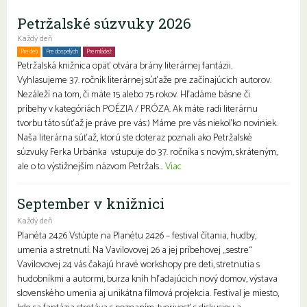
Petržalské súzvuky 2026
Každý deň
Pre deti
Pre dospelých
Pre mládež
Petržalská knižnica opäť otvára brány literárnej fantázii.
Vyhlasujeme 37. ročník literárnej súťaže pre začínajúcich autorov.
Nezáleží na tom, či máte 15 alebo 75 rokov. Hľadáme básne či
príbehy v kategóriách POÉZIA / PRÓZA. Ak máte radi literárnu
tvorbu táto súťaž je práve pre vás:) Máme pre vás niekoľko noviniek.
Naša literárna súťaž, ktorú ste doteraz poznali ako Petržalské
súzvuky Ferka Urbánka vstupuje do 37. ročníka s novým, skráteným,
ale o to výstižnejším názvom Petržals...
Viac
September v knižnici
Každý deň
Planéta 2426 Vstúpte na Planétu 2426 – festival čítania, hudby,
umenia a stretnutí. Na Vavilovovej 26 a jej príbehovej „sestre“
Vavilovovej 24 vás čakajú hravé workshopy pre deti, stretnutia s
hudobníkmi a autormi, burza kníh hľadajúcich nový domov, výstava
slovenského umenia aj unikátna filmová projekcia. Festival je miesto,