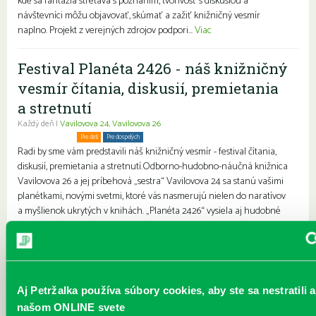
kde sa fantázia stretáva s poznaním, tvorivosť s diskusiou a
návštevníci môžu objavovať, skúmať a zažiť knižničný vesmír
naplno. Projekt z verejných zdrojov podpori...
Viac
Festival Planéta 2426 - náš knižničný
vesmír čítania, diskusií, premietania
a stretnutí
Každý deň |
Vavilovova 24
,
Vavilovova 26
Komunitné stretnutia
Pre deti
Pre dospelých
Rodiny s deťmi
Radi by sme vám predstavili náš knižničný vesmír - festival čítania,
diskusií, premietania a stretnutí.Odborno-hudobno-náučná knižnica
Vavilovova 26 a jej príbehová „sestra“ Vavilovova 24 sa stanú vašimi
planétkami, novými svetmi, ktoré vás nasmerujú nielen do naratívov
a myšlienok ukrytých v knihách. „Planéta 2426“ vysiela aj hudobné
tóny, rozvíja kritické myslenie, rešpekt a toleranciu, poznávanie
miesta a mesta, v ktorom žijeme, stretnutia so zaujímavými hosťami,
workshopy, besedy, premietan...
Viac
Slimák Henry
Aj Petržalka používa súbory cookies, aby ste sa nestratili a
našom ONLINE svete
Každý deň |
Furdekova 1