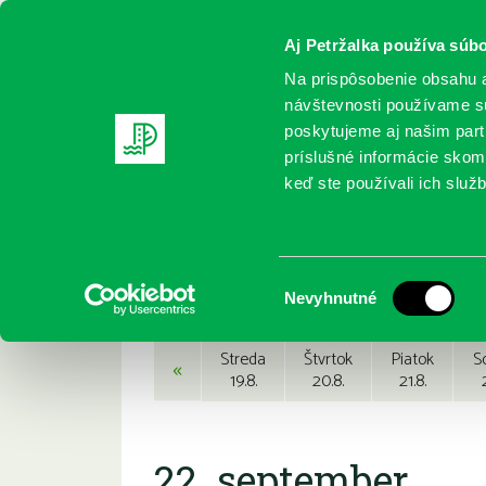
Aj Petržalka používa súbo
Na prispôsobenie obsahu a
návštevnosti používame sú
poskytujeme aj našim partn
REGISTRUJTE SA
ONLINE KATALÓ
príslušné informácie skomb
keď ste používali ich služb
Domov
Podujatia
Podujatia
Výber
Nevyhnutné
súhlasu
Streda
Štvrtok
Piatok
S
«
19.8.
20.8.
21.8.
22. september