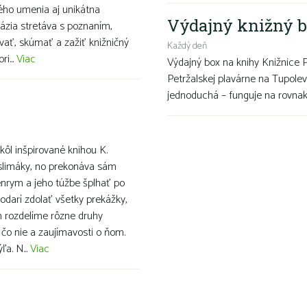
ého umenia aj unikátna
Výdajný knižný b
ntázia stretáva s poznaním,
vať, skúmať a zažiť knižničný
Každý deň
i...
Viac
Výdajný box na knihy Knižnice 
Petržalskej plavárne na Tupolev
jednoduchá – funguje na rovnako
kôl inšpirované knihou K.
é slimáky, no prekonáva sám
enrym a jeho túžbe šplhať po
odarí zdolať všetky prekážky,
h rozdelíme rôzne druhy
 čo nie a zaujímavosti o ňom.
a. N...
Viac