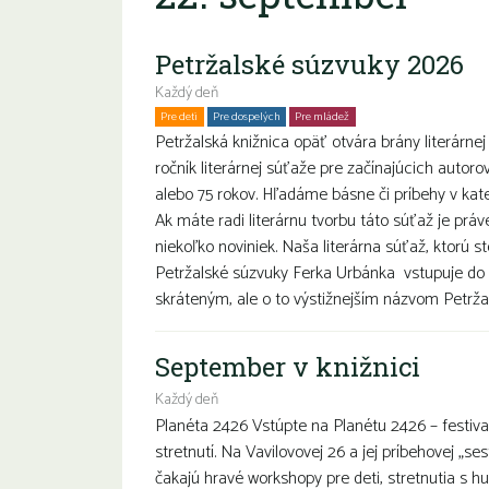
Petržalské súzvuky 2026
Každý deň
Pre deti
Pre dospelých
Pre mládež
Petržalská knižnica opäť otvára brány literárnej
ročník literárnej súťaže pre začínajúcich autoro
alebo 75 rokov. Hľadáme básne či príbehy v k
Ak máte radi literárnu tvorbu táto súťaž je prá
niekoľko noviniek. Naša literárna súťaž, ktorú s
Petržalské súzvuky Ferka Urbánka vstupuje do 
skráteným, ale o to výstižnejším názvom Petržal
September v knižnici
Každý deň
Planéta 2426 Vstúpte na Planétu 2426 – festival
stretnutí. Na Vavilovovej 26 a jej príbehovej „se
čakajú hravé workshopy pre deti, stretnutia s h