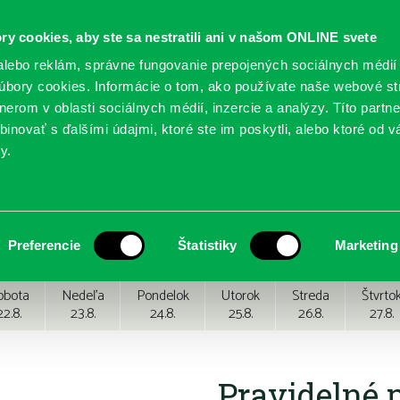
ry cookies, aby ste sa nestratili ani v našom ONLINE svete
lebo reklám, správne fungovanie prepojených sociálnych médií
bory cookies. Informácie o tom, ako používate naše webové st
erom v oblasti sociálnych médií, inzercie a analýzy. Títo partn
GY
SLUŽBY
PODUJATIA
POBOČKY
O KNIŽ
inovať s ďalšími údajmi, ktoré ste im poskytli, alebo ktoré od vá
y.
Preferencie
Štatistiky
Marketing
obota
Nedeľa
Pondelok
Utorok
Streda
Štvrto
22.8.
23.8.
24.8.
25.8.
26.8.
27.8.
Pravidelné 