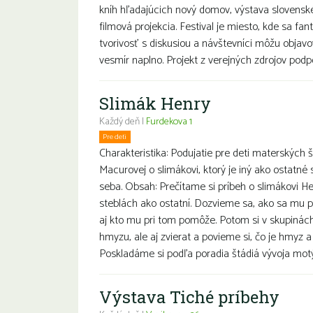
kníh hľadajúcich nový domov, výstava slovensk
filmová projekcia. Festival je miesto, kde sa fa
tvorivosť s diskusiou a návštevníci môžu objavo
vesmír naplno. Projekt z verejných zdrojov podpor
Slimák Henry
Každý deň |
Furdekova 1
Pre deti
Charakteristika: Podujatie pre deti materských š
Macurovej o slimákovi, ktorý je iný ako ostatn
seba. Obsah: Prečítame si príbeh o slimákovi H
steblách ako ostatní. Dozvieme sa, ako sa mu p
aj kto mu pri tom pomôže. Potom si v skupinác
hmyzu, ale aj zvierat a povieme si, čo je hmyz a
Poskladáme si podľa poradia štádiá vývoja motýľ
Výstava Tiché príbehy