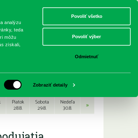
DETI
MLÁDEŽ
DOSPELÍ
Povoliť všetko
 a analýzu
ránky, teda
Povoliť výber
eri môžu
NICI
FEDINOVA
KONTAKTY
s získali,
Odmietnuť
Zobraziť detaily
k
Piatok
Sobota
Nedeľa
»
28.8.
29.8.
30.8.
podujatia