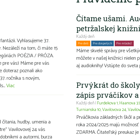
Čítame ušami. Au
petržalskej knižn
Každý deň
 fantázii. Vyhlasujeme 37.
Pre deti
Pre dospelých
Pre mládež
Ro
v. Nezáleží na tom, či máte 15
Máme skvelé správy pre všetkýc
ategóriách POÉZIA / PRÓZA.
môžete v našej knižnici nielen p
ve pre vás:) Máme pre vás
aj audioknihy! Vstúpte do sveta 
te doteraz poznali ako
37. ročníka s novým,
Prvýkrát do školy
s...
Viac
zápis prváčikov 
Každý deň |
Furdekova 1
,
Haanova 3
Turnianska 10
,
Vavilovova 24
,
Vavilo
Prváčikovia základných škôl a 
 čítania, hudby, umenia a
roka 2024/2025 majú možnosť ma
stre“ Vavilovovej 24 vás
ZDARMA. Čitateľský preukaz je 
udobníkmi a autormi, burza