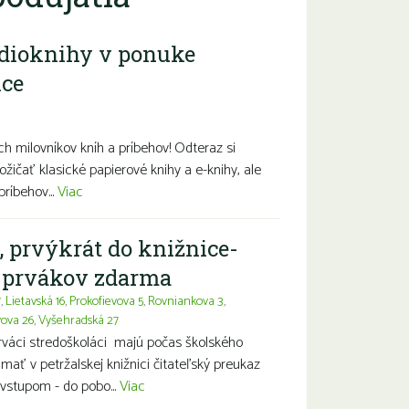
dioknihy v ponuke
ice
diny s deťmi
Seniori
Znevýhodnení
h milovníkov kníh a príbehov! Odteraz si
ožičať klasické papierové knihy a e-knihy, ale
príbehov...
Viac
, prvýkrát do knižnice-
a prvákov zdarma
7
,
Lietavská 16
,
Prokofievova 5
,
Rovniankova 3
,
vova 26
,
Vyšehradská 27
prváci stredoškoláci majú počas školského
ť v petržalskej knižnici čitateľský preukaz
vstupom - do pobo...
Viac