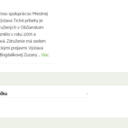
čnou spoluprácou Miestnej
Výstava Tiché príbehy je
združených v Občianskom
zniklo v roku 2001 a
íková. Združenie má sedem
eckými prejavmi. Výstava
Bogdalíkovej Zuzany ...
Viac
očku