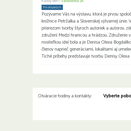
Každý deň |
Vavilovova 26
Pre dospelých
Pozývame Vás na výstavu, ktorá je prvou spolo
knižnice Petržalka a Slovenskej výtvarnej únie. 
prierezom tvorby štyroch autoriek a autorov, 
združení Medzi hranicou a hrádzou. Združenie v
nositeľkou ideí bola a je Denisa Olexa Bogdal
členov naprieč generáciami, lokalitami aj umel
Tiché príbehy predstavuje tvorbu Denisy Olexa 
Vyberte pob
Otváracie hodiny a kontakty: