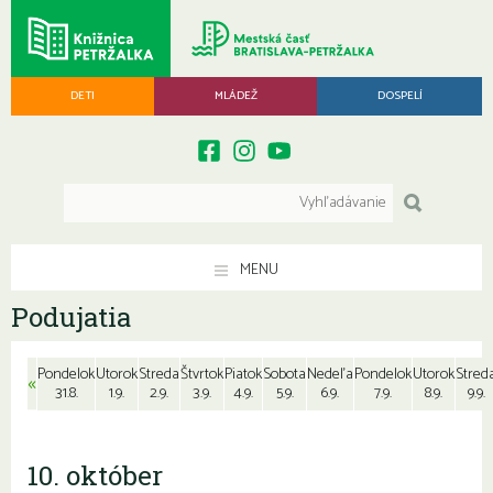
DETI
MLÁDEŽ
DOSPELÍ
MENU
Podujatia
Pondelok
Utorok
Streda
Štvrtok
Piatok
Sobota
Nedeľa
Pondelok
Utorok
Stred
«
31.8.
1.9.
2.9.
3.9.
4.9.
5.9.
6.9.
7.9.
8.9.
9.9.
10. október