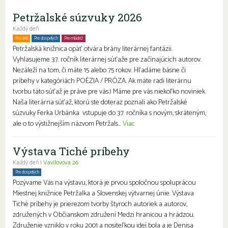
Petržalské súzvuky 2026
Každý deň
Pre deti
Pre dospelých
Pre mládež
Petržalská knižnica opäť otvára brány literárnej fantázii.
Vyhlasujeme 37. ročník literárnej súťaže pre začínajúcich autorov.
Nezáleží na tom, či máte 15 alebo 75 rokov. Hľadáme básne či
príbehy v kategóriách POÉZIA / PRÓZA. Ak máte radi literárnu
tvorbu táto súťaž je práve pre vás:) Máme pre vás niekoľko noviniek.
Naša literárna súťaž, ktorú ste doteraz poznali ako Petržalské
súzvuky Ferka Urbánka vstupuje do 37. ročníka s novým, skráteným,
ale o to výstižnejším názvom Petržals...
Viac
Výstava Tiché príbehy
Každý deň |
Vavilovova 26
Pre dospelých
Pozývame Vás na výstavu, ktorá je prvou spoločnou spoluprácou
Miestnej knižnice Petržalka a Slovenskej výtvarnej únie. Výstava
Tiché príbehy je prierezom tvorby štyroch autoriek a autorov,
združených v Občianskom združení Medzi hranicou a hrádzou.
Združenie vzniklo v roku 2001 a nositeľkou ideí bola a je Denisa