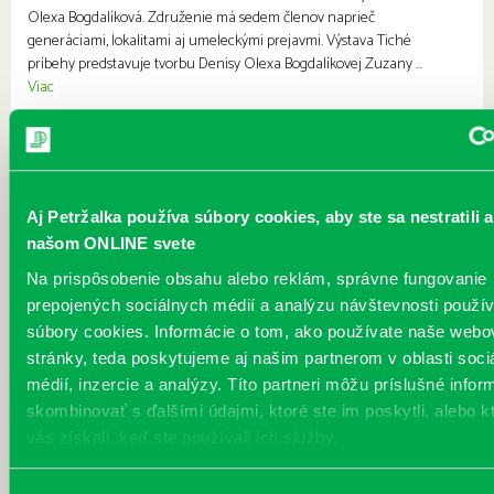
Olexa Bogdalíková. Združenie má sedem členov naprieč
generáciami, lokalitami aj umeleckými prejavmi. Výstava Tiché
príbehy predstavuje tvorbu Denisy Olexa Bogdalíkovej Zuzany ...
Viac
Október v knižnici
Každý deň
Petržalské súzvuky Ferka Urbánka 2025 Večer kreatívneho písania –
Aj Petržalka používa súbory cookies, aby ste sa nestratili a
dobré rady pre začínajúcich autorov Termín: 23. 10. 2025 / 17:30 hod.
/ knižnica Prokofievova 5 Slávnostné vyhodnotenie 36. ročníka PSFU
našom ONLINE svete
2025 a seminár s porotcami Martou Hlušíkovou, Erikom
Na prispôsobenie obsahu alebo reklám, správne fungovanie
Ondrejičkom a Dadom Nagyom Termín: 24. 10. 2025 / 10:00 – 13:00
prepojených sociálnych médií a analýzu návštevnosti použ
hod. / Cik Cak Centrum Jiráskova 5, knižnica Prokofievova 5 .
súbory cookies. Informácie o tom, ako používate naše webo
Seniorfest v petržalskej knižnici Pripájame sa k 18. ročníku podujatí
stránky, teda poskytujeme aj našim partnerom v oblasti soci
pre seniorov, ktoré sú realiz...
Viac
médií, inzercie a analýzy. Títo partneri môžu príslušné infor
skombinovať s ďalšími údajmi, ktoré ste im poskytli, alebo k
Kubko na návšteve u starých rodičov
vás získali, keď ste používali ich služby.
Každý deň |
Turnianska 10
Pre deti
Charakteristika podujatia: Hovorí sa, že rodičia svoje deti