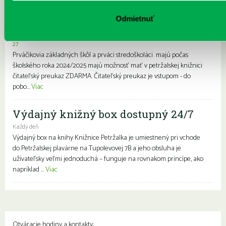
knižnice- zápis prváčikov a prvákov
zdarma
Odmietnuť
Každý deň |
Furdekova 1
,
Haanova 37
,
Lietavská 16
,
Prokofievova 5
,
Rovniankova 3
,
Turnianska 10
,
Vavilovova 24
,
Vavilovova 26
,
Vyšehradská
27
Prváčikovia základných škôl a prváci stredoškoláci majú počas
školského roka 2024/2025 majú možnosť mať v petržalskej knižnici
čitateľský preukaz ZDARMA. Čitateľský preukaz je vstupom - do
pobo...
Viac
Výdajný knižný box dostupný 24/7
Každý deň
Výdajný box na knihy Knižnice Petržalka je umiestnený pri vchode
do Petržalskej plavárne na Tupolevovej 7B a jeho obsluha je
užívateľsky veľmi jednoduchá – funguje na rovnakom princípe, ako
napríklad ...
Viac
Otváracie hodiny a kontakty: