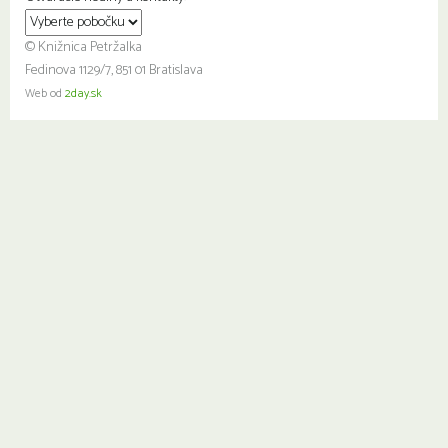
© Knižnica Petržalka
Fedinova 1129/7, 851 01 Bratislava
Web od
2day.sk