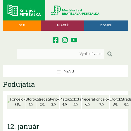
DETI
MLÁDEŽ
DOSPELÍ
MENU
Podujatia
Pondelok
Utorok
Streda
Štvrtok
Piatok
Sobota
Nedeľa
Pondelok
Utorok
Stred
«
31.8.
1.9.
2.9.
3.9.
4.9.
5.9.
6.9.
7.9.
8.9.
9.9.
12. január