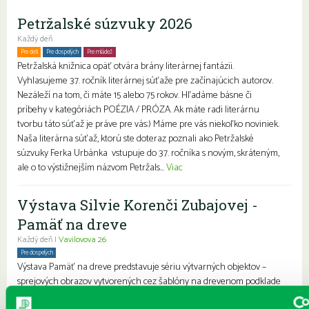
Petržalské súzvuky 2026
Každý deň
Pre deti
Pre dospelých
Pre mládež
Petržalská knižnica opäť otvára brány literárnej fantázii.
Vyhlasujeme 37. ročník literárnej súťaže pre začínajúcich autorov.
Nezáleží na tom, či máte 15 alebo 75 rokov. Hľadáme básne či
príbehy v kategóriách POÉZIA / PRÓZA. Ak máte radi literárnu
tvorbu táto súťaž je práve pre vás:) Máme pre vás niekoľko noviniek.
Naša literárna súťaž, ktorú ste doteraz poznali ako Petržalské
súzvuky Ferka Urbánka vstupuje do 37. ročníka s novým, skráteným,
ale o to výstižnejším názvom Petržals...
Viac
Výstava Silvie Korenči Zubajovej -
Pamäť na dreve
Každý deň |
Vavilovova 26
Pre dospelých
Výstava Pamäť na dreve predstavuje sériu výtvarných objektov –
sprejových obrazov vytvorených cez šablóny na drevenom podklade
preglejky. Ide o osobnú výpoveď autorky, ktorá cez každodenné