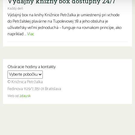
Výdajný knižný box dostupný 24/7
Každý deň
Výdajný box na knihy Knižnice Petržalka je umiestnený pri vchode
do Petržalskej plavárne na Tupolevovej 7B a jeho obsluha je
užívateľsky veľmi jednoduchá – funguje na rovnakom princípe, ako
napríklad ...
Viac
Otváracie hodiny a kontakty:
© Knižnica Petržalka
Fedinova 1129/7, 851 01 Bratislava
Web od
2day.sk