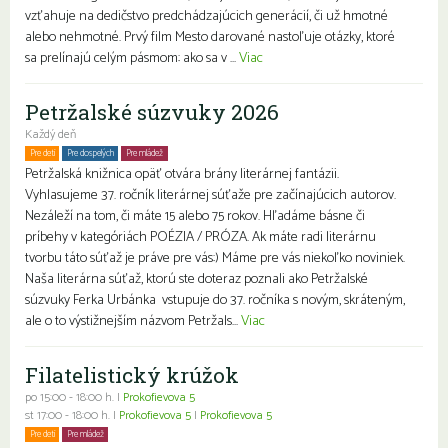
vzťahuje na dedičstvo predchádzajúcich generácií, či už hmotné
alebo nehmotné. Prvý film Mesto darované nastoľuje otázky, ktoré
sa prelínajú celým pásmom: ako sa v ...
Viac
Petržalské súzvuky 2026
Každý deň
Pre deti
Pre dospelých
Pre mládež
Petržalská knižnica opäť otvára brány literárnej fantázii.
Vyhlasujeme 37. ročník literárnej súťaže pre začínajúcich autorov.
Nezáleží na tom, či máte 15 alebo 75 rokov. Hľadáme básne či
príbehy v kategóriách POÉZIA / PRÓZA. Ak máte radi literárnu
tvorbu táto súťaž je práve pre vás:) Máme pre vás niekoľko noviniek.
Naša literárna súťaž, ktorú ste doteraz poznali ako Petržalské
súzvuky Ferka Urbánka vstupuje do 37. ročníka s novým, skráteným,
ale o to výstižnejším názvom Petržals...
Viac
Filatelistický krúžok
po 15:00 - 18:00 h. |
Prokofievova 5
st 17:00 - 18:00 h. |
Prokofievova 5
|
Prokofievova 5
Pre deti
Pre mládež