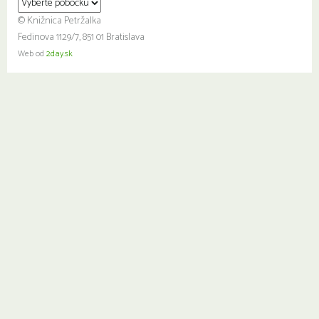
© Knižnica Petržalka
Fedinova 1129/7, 851 01 Bratislava
Web od
2day.sk