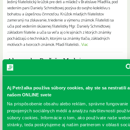
Jediný filatelistický krúžok pre deti a mládež v Bratislave Mladfila, pod
vedením pani Daniely Schmidtovej pozýva do svojho kolektívu s
bohatou a úspešnou činnosťou. Krúžok mladých filatelistov
zameraný na získavanie, triedenie a výmenu známok. Filatelisti sa
učia pod vedením skúsenej filatelistky Mgr. Daniely Schmidtovej
základom filatelie a učia sa veľa aj o krajinách z ktorých známky
pochádzajú o technikách, ktorými sa známky tlačia, základných
motívoch a tvorcoch známok. Mladí filatelisti...
Viac
Alexander Buďač - Medzi snom a
realitou
Každý deň |
Vavilovova 26
Pre dospelých
Pozývame vás na výstavu obrazov umelca Alexandra Buďača,
Aj Petržalka používa súbory cookies, aby ste sa nestratili a
ktorého diela odrážajú všetko od grotesky až po najťažšie životné
našom ONLINE svete
situácie. Alexander Buďač sa výtvarnej tvorbe venuje pravidelne už
Na prispôsobenie obsahu alebo reklám, správne fungovanie
viac ako tridsaťpäť rokov. Svoj záujem sústreďuje predovšetkým
unikátnej grafike a perokresbe. Predstavuje rozprávkový,
prepojených sociálnych médií a analýzu návštevnosti použ
surrealistický svet snov. Kostýmovanými postavami sa snaží
súbory cookies. Informácie o tom, ako používate naše webo
vyjadrovať absenciu starnutia. Vždy ho zaujímala osoba, „postava“, s
stránky, teda poskytujeme aj našim partnerom v oblasti soci
ktorou žije alebo pracuje. Medzi jeho ľudskými postavami mo...
Viac