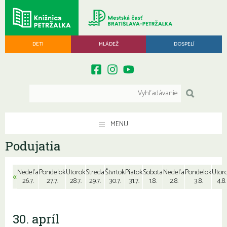
DETI
MLÁDEŽ
DOSPELÍ
MENU
Podujatia
Nedeľa
Pondelok
Utorok
Streda
Štvrtok
Piatok
Sobota
Nedeľa
Pondelok
Utor
«
26.7.
27.7.
28.7.
29.7.
30.7.
31.7.
1.8.
2.8.
3.8.
4.8.
30. apríl