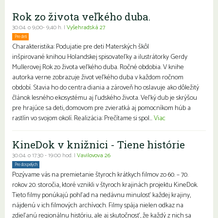
Rok zo života veľkého duba.
30.04. o 9,00- 9,40 h. |
Vyšehradská 27
Pre deti
Charakteristika: Podujatie pre deti Materských škôl
inšpirované knihou Holandskej spisovateľky a ilustrátorky Gerdy
Mullerovej Rok zo života veľkého duba. Ročné obdobia. V knihe
autorka verne zobrazuje život veľkého duba v každom ročnom
období. Stavia ho do centra diania a zároveň ho oslavuje ako dôležitý
článok lesného ekosystému aj ľudského života. Veľký dub je skrýšou
pre hrajúce sa deti, domovom pre zvieratká aj pomocníkom húb a
rastlín vo svojom okolí. Realizácia: Prečítame si spol...
Viac
KineDok v knižnici - Tiene histórie
30.04. o 17:30 - 19:00 hod. |
Vavilovova 26
Pre dospelých
Pozývame vás na premietanie štyroch krátkych filmov zo 60. – 70.
rokov 20. storočia, ktoré vznikli v štyroch krajinách projektu KineDok.
Tieto filmy ponúkajú pohľad na nedávnu minulosť každej krajiny,
nájdenú v ich filmových archívoch. Filmy spája nielen odkaz na
zdieľanú regionálnu históriu, ale aj skutočnosť, že každý z nich sa