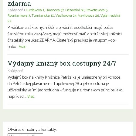
zdarma
Každý deň |
Furdekova 1
,
Haanova 37
,
Lietavská 16
,
Prokofievova 5
,
Rovniankova 3
,
Turnianska 10
,
Vavilovova 24
,
Vavilovova 26
,
Vyšehradská
27
Prváčikovia základných škôl a prváci stredoškoláci majú počas
školského roka 2024/2025 majú možnosť mať v petržalskej knižnici
čitateľský preukaz ZDARMA. Čitateľský preukaz je vstupom - do
pobo...
Viac
Výdajný knižný box dostupný 24/7
Každý deň
Výdajný box na knihy Knižnice Petržalka je umiestnený pri vchode
do Petržalskej plavárne na Tupolevovej 7B a jeho obsluha je
užívateľsky veľmi jednoduchá – funguje na rovnakom princípe, ako
napríklad ...
Viac
Otváracie hodiny a kontakty: