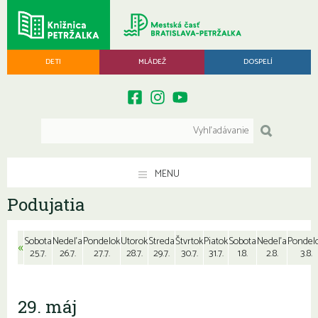
DETI
MLÁDEŽ
DOSPELÍ
MENU
Podujatia
Sobota
Nedeľa
Pondelok
Utorok
Streda
Štvrtok
Piatok
Sobota
Nedeľa
Pondel
«
25.7.
26.7.
27.7.
28.7.
29.7.
30.7.
31.7.
1.8.
2.8.
3.8.
29. máj