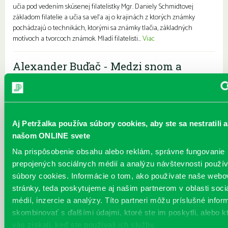
učia pod vedením skúsenej filatelistky Mgr. Daniely Schmidtovej
základom filatelie a učia sa veľa aj o krajinách z ktorých známky
pochádzajú o technikách, ktorými sa známky tlačia, základných
motívoch a tvorcoch známok. Mladí filatelisti...
Viac
Alexander Buďač - Medzi snom a
realitou
Každý deň |
Vavilovova 26
Pre dospelých
Pozývame vás na výstavu obrazov umelca Alexandra Buďača,
ktorého diela odrážajú všetko od grotesky až po najťažšie životné
Aj Petržalka používa súbory cookies, aby ste sa nestratili a
situácie. Alexander Buďač sa výtvarnej tvorbe venuje pravidelne už
našom ONLINE svete
viac ako tridsaťpäť rokov. Svoj záujem sústreďuje predovšetkým
Na prispôsobenie obsahu alebo reklám, správne fungovanie
unikátnej grafike a perokresbe. Predstavuje rozprávkový,
prepojených sociálnych médií a analýzu návštevnosti použ
surrealistický svet snov. Kostýmovanými postavami sa snaží
vyjadrovať absenciu starnutia. Vždy ho zaujímala osoba, „postava“, s
súbory cookies. Informácie o tom, ako používate naše webo
ktorou žije alebo pracuje. Medzi jeho ľudskými postavami mo...
Viac
stránky, teda poskytujeme aj našim partnerom v oblasti soci
médií, inzercie a analýzy. Títo partneri môžu príslušné infor
Tajomstvo vesmíru
skombinovať s ďalšími údajmi, ktoré ste im poskytli, alebo k
vás získali, keď ste používali ich služby.
Každý deň |
Vavilovova 24