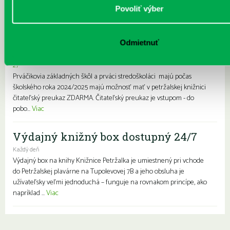
Prvýkrát do školy, prvýkrát do
Povoliť výber
knižnice- zápis prváčikov a prvákov
zdarma
Odmietnuť
Každý deň |
Furdekova 1
,
Haanova 37
,
Lietavská 16
,
Prokofievova 5
,
Rovniankova 3
,
Turnianska 10
,
Vavilovova 24
,
Vavilovova 26
,
Vyšehradská
27
Prváčikovia základných škôl a prváci stredoškoláci majú počas
školského roka 2024/2025 majú možnosť mať v petržalskej knižnici
čitateľský preukaz ZDARMA. Čitateľský preukaz je vstupom - do
pobo...
Viac
Výdajný knižný box dostupný 24/7
Každý deň
Výdajný box na knihy Knižnice Petržalka je umiestnený pri vchode
do Petržalskej plavárne na Tupolevovej 7B a jeho obsluha je
užívateľsky veľmi jednoduchá – funguje na rovnakom princípe, ako
napríklad ...
Viac