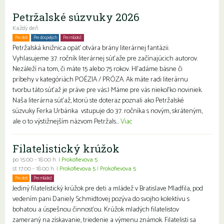
Petržalské súzvuky 2026
Každý deň
Pre deti
Pre dospelých
Pre mládež
Petržalská knižnica opäť otvára brány literárnej fantázii.
Vyhlasujeme 37. ročník literárnej súťaže pre začínajúcich autorov.
Nezáleží na tom, či máte 15 alebo 75 rokov. Hľadáme básne či
príbehy v kategóriách POÉZIA / PRÓZA. Ak máte radi literárnu
tvorbu táto súťaž je práve pre vás:) Máme pre vás niekoľko noviniek.
Naša literárna súťaž, ktorú ste doteraz poznali ako Petržalské
súzvuky Ferka Urbánka vstupuje do 37. ročníka s novým, skráteným,
ale o to výstižnejším názvom Petržals...
Viac
Filatelistický krúžok
po 15:00 - 18:00 h. |
Prokofievova 5
st 17:00 - 18:00 h. |
Prokofievova 5
|
Prokofievova 5
Pre deti
Pre mládež
Jediný filatelistický krúžok pre deti a mládež v Bratislave Mladfila, pod
vedením pani Daniely Schmidtovej pozýva do svojho kolektívu s
bohatou a úspešnou činnosťou. Krúžok mladých filatelistov
zameraný na získavanie, triedenie a výmenu známok. Filatelisti sa