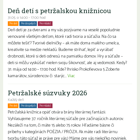
Deň detí s petržalskou knižnicou
31.05. o 14:00 - 17:00 hod
Pre deti
Pre dospelých
Pre mládež
Rodiny s deťmi
Deň detí je za dverami a my vás pozývame na veselé popoludnie
venované všetkým deťom, ktoré radi tvoria a súťažia. Na čo sa
môžete tešiť? Tvorivé dielničky – ak máte doma malého umelca,
kreativite sa medze nekladú. Budeme strihať, lepiť a vyrábať
drobnosti, ktoré si deti odnesú na pamiatku domov. Hry a súťaže –
deti si môžu vyskúšať nielen svoju šikovnosť, ale aj vedomosti. Kedy?
31. mája od 14:00 – 17:00 hod. Kde? Ihrisko Prokofievova 5 Zoberte
kamarátov, súrodencov či starýc...
Viac
Petržalské súzvuky 2026
Každý deň
Pre deti
Pre dospelých
Pre mládež
Petržalská knižnica opäť otvára brány literárnej fantázii.
Vyhlasujeme 37. ročník literárnej súťaže pre začínajúcich autorov.
Nezáleží na tom, či máte 15 alebo 75 rokov. Hľadáme básne či
príbehy v kategóriách POÉZIA / PRÓZA. Ak máte radi literárnu
tvorbu táto súťaž je práve pre vás:) Máme pre vás niekoľko noviniek.