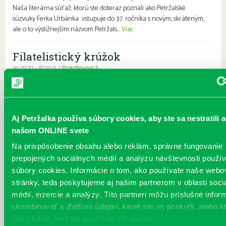
Naša literárna súťaž, ktorú ste doteraz poznali ako Petržalské
súzvuky Ferka Urbánka vstupuje do 37. ročníka s novým, skráteným,
ale o to výstižnejším názvom Petržals...
Viac
Filatelistický krúžok
po 15:00 - 18:00 h. |
Prokofievova 5
st 17:00 - 18:00 h. |
Prokofievova 5
|
Prokofievova 5
Pre deti
Pre mládež
Jediný filatelistický krúžok pre deti a mládež v Bratislave Mladfila, pod
vedením pani Daniely Schmidtovej pozýva do svojho kolektívu s
bohatou a úspešnou činnosťou. Krúžok mladých filatelistov
Aj Petržalka používa súbory cookies, aby ste sa nestratili a
zameraný na získavanie, triedenie a výmenu známok. Filatelisti sa
našom ONLINE svete
učia pod vedením skúsenej filatelistky Mgr. Daniely Schmidtovej
Na prispôsobenie obsahu alebo reklám, správne fungovanie
základom filatelie a učia sa veľa aj o krajinách z ktorých známky
prepojených sociálnych médií a analýzu návštevnosti použ
pochádzajú o technikách, ktorými sa známky tlačia, základných
motívoch a tvorcoch známok. Mladí filatelisti...
Viac
súbory cookies. Informácie o tom, ako používate naše webo
stránky, teda poskytujeme aj našim partnerom v oblasti soci
médií, inzercie a analýzy. Títo partneri môžu príslušné infor
Alexander Buďač - Medzi snom a
skombinovať s ďalšími údajmi, ktoré ste im poskytli, alebo k
realitou
vás získali, keď ste používali ich služby.
Každý deň |
Vavilovova 26