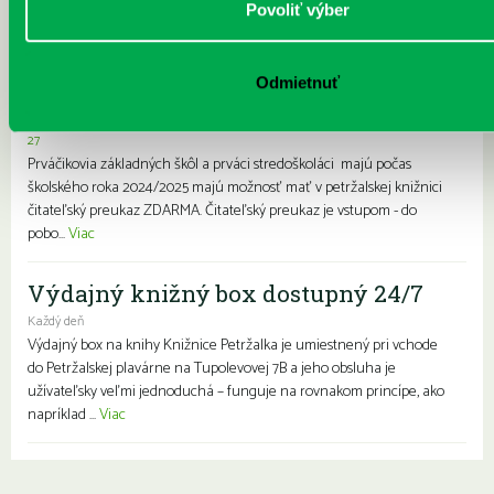
Prvýkrát do školy, prvýkrát do
Povoliť výber
knižnice- zápis prváčikov a prvákov
zdarma
Odmietnuť
Každý deň |
Furdekova 1
,
Haanova 37
,
Lietavská 16
,
Prokofievova 5
,
Rovniankova 3
,
Turnianska 10
,
Vavilovova 24
,
Vavilovova 26
,
Vyšehradská
27
Prváčikovia základných škôl a prváci stredoškoláci majú počas
školského roka 2024/2025 majú možnosť mať v petržalskej knižnici
čitateľský preukaz ZDARMA. Čitateľský preukaz je vstupom - do
pobo...
Viac
Výdajný knižný box dostupný 24/7
Každý deň
Výdajný box na knihy Knižnice Petržalka je umiestnený pri vchode
do Petržalskej plavárne na Tupolevovej 7B a jeho obsluha je
užívateľsky veľmi jednoduchá – funguje na rovnakom princípe, ako
napríklad ...
Viac