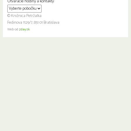
Otváracie hodiny a kontakty:
© Knižnica Petržalka
Fedinova 1129/7, 851 01 Bratislava
Web od
2day.sk