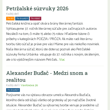
Petržalské súzvuky 2026
Každý deň
Pre deti
Pre dospelých
Pre mládež
Petržalská knižnica opäť otvára brány literárnej fantázii.
Vyhlasujeme 37. ročník literárnej súťaže pre začínajúcich autorov.
Nezáleží na tom, či máte 15 alebo 75 rokov. Hľadáme básne či
príbehy v kategóriách POÉZIA / PRÓZA. Ak máte radi literárnu
tvorbu táto súťaž je práve pre vás:) Máme pre vás niekoľko noviniek.
Naša literárna súťaž, ktorú ste doteraz poznali ako Petržalské
súzvuky Ferka Urbánka vstupuje do 37. ročníka s novým, skráteným,
ale o to výstižnejším názvom Petržals...
Viac
Alexander Buďač - Medzi snom a
realitou
Každý deň |
Vavilovova 26
Pre dospelých
Pozývame vás na výstavu obrazov umelca Alexandra Buďača,
ktorého diela odrážajú všetko od grotesky až po najťažšie životné
situácie. Alexander Buďač sa výtvarnej tvorbe venuje pravidelne už