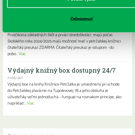
knižnice- zápis prváčikov a prvákov
zdarma
Každý deň |
Furdekova 1
,
Haanova 37
,
Lietavská 16
,
Prokofievova 5
,
Odmietnuť
Rovniankova 3
,
Turnianska 10
,
Vavilovova 24
,
Vavilovova 26
,
Vyšehradská
27
Prváčikovia základných škôl a prváci stredoškoláci majú počas
školského roka 2024/2025 majú možnosť mať v petržalskej knižnici
čitateľský preukaz ZDARMA. Čitateľský preukaz je vstupom - do
pobo...
Viac
Výdajný knižný box dostupný 24/7
Každý deň
Výdajný box na knihy Knižnice Petržalka je umiestnený pri vchode
do Petržalskej plavárne na Tupolevovej 7B a jeho obsluha je
užívateľsky veľmi jednoduchá – funguje na rovnakom princípe, ako
napríklad ...
Viac