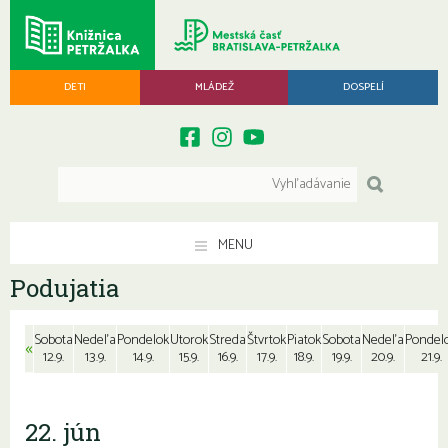
DETI
MLÁDEŽ
DOSPELÍ
MENU
Podujatia
Sobota
Nedeľa
Pondelok
Utorok
Streda
Štvrtok
Piatok
Sobota
Nedeľa
Pondel
«
12.9.
13.9.
14.9.
15.9.
16.9.
17.9.
18.9.
19.9.
20.9.
21.9.
22. jún