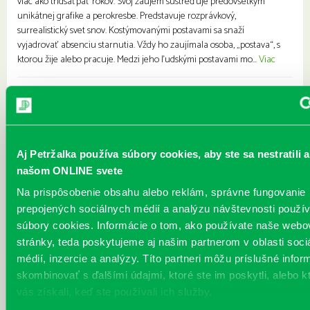
viac ako tridsaťpäť rokov. Svoj záujem sústreďuje predovšetkým
unikátnej grafike a perokresbe. Predstavuje rozprávkový,
surrealistický svet snov. Kostýmovanými postavami sa snaží
vyjadrovať absenciu starnutia. Vždy ho zaujímala osoba, „postava“, s
ktorou žije alebo pracuje. Medzi jeho ľudskými postavami mo...
Viac
JÚN v knižnici
Každý deň
Prichádza jún a s ním aj teplé slnečné dni, ktoré si spoločne užijeme.
Júnový program bude nabitý zábavou, kultúrou aj vzdelaním. ⇒Na
Aj Petržalka používa súbory cookies, aby ste sa nestratili a
čo sa môžete tešiť? Petržalská akadémia vzdelávania (PAV) V júni
našom ONLINE svete
pokračujeme piatou prednáškou, ktorej témou bude „Umelecká
kolaborácia v rokoch 1939 – 1945“. Rodinný workshop Spoločne sa
Na prispôsobenie obsahu alebo reklám, správne fungovanie
zameriame na pozornosť a zvládanie pocitov prostredníctvom
prepojených sociálnych médií a analýzu návštevnosti použ
príbehov Motka Emotka. Knižnica na Dňoch Petržalky Spoločne s
súbory cookies. Informácie o tom, ako používate naše webo
vydavateľstvom Slovart...
Viac
stránky, teda poskytujeme aj našim partnerom v oblasti soci
médií, inzercie a analýzy. Títo partneri môžu príslušné infor
Prešporský poklad
skombinovať s ďalšími údajmi, ktoré ste im poskytli, alebo k
Každý deň |
Turnianska 10
vás získali, keď ste používali ich služby.
Pre deti