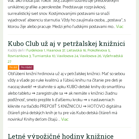
viac ako tridsaťpäť rokov. Svoj záujem sústreďuje predovšetkým
unikátnej grafike a perokresbe. Predstavuje rozprávkový,
surrealistický svet snov. Kostýmovanými postavami sa snaží
vyjadrovať absenciu starnutia. Vždy ho zaujímala osoba, „postava“, s
ktorou žije alebo pracuje. Medzi jeho ľudskými postavami mo...
Viac
Kubo Club už aj v petržalskej knižnici
Každý deň |
Furdekova 1
,
Haanova 37
,
Lietavská 16
,
Prokofievova 5
,
Rovniankova 3
,
Turnianska 10
,
Vavilovova 24
,
Vavilovova 26
,
Vyšehradská
27
Pre deti
Pre mládež
Rodiny s deťmi
Obľúbení knižní hrdinovia už aj v petržalskej knižnici. Mať so sebou
vždy a všade po ruke kvalitnú a ľúbivú knihu na čítanie pre deti je
naozaj skvelé! ⇒ stiahnite si apku KUBO-detské knihy do smartfónu
alebo tabletu ⇒ zaregistrujte sa ⇒ ak nemáte v knižnici žiadnu
podlžnosť, smelo prejdite k ďalšiemu kroku ⇒ v nastaveniach
kliknite na tlačidlo PREPOJIŤ S KNIŽNICOU ⇒ HOTOVO digitálna
čitáreň plná detských kníh je tu pre vás Kubo detská čitáreň má
novinku! Knihy deťom čítajú ...
Viac
Letné výpožičné hodiny knižnice