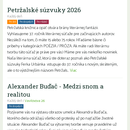
Petržalské súzvuky 2026
Každý deň
Pre deti
Pre dospelých
Pre mládež
Petržalská knižnica opäť otvára brány literárnej fantázii.
Vyhlasujeme 37. ročník literárnej súťaže pre začínajúcich autorov.
Nezáleží na tom, či máte 15 alebo 75 rokov. Hľadáme básne či
príbehy v kategóriách POÉZIA / PRÓZA. Ak máte radi literárnu
tvorbu táto súťaž je práve pre vás:) Máme pre vás niekoľko noviniek.
Naša literárna súťaž, ktorú ste doteraz poznali ako Petržalské
súzvuky Ferka Urbánka vstupuje do 37. ročníka s novým, skráteným,
ale o to výstižnejším názvom Petržals...
Viac
Alexander Buďač - Medzi snom a
realitou
Každý deň |
Vavilovova 26
Pre dospelých
Pozývame vás na výstavu obrazov umelca Alexandra Buďača,
ktorého diela odrážajú všetko od grotesky až po najťažšie životné
situácie. Alexander Buďač sa výtvarnej tvorbe venuje pravidelne už