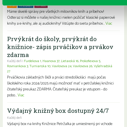
Každý deň
Pre deti
Pre dospelých
Pre mládež
Rodiny s deťmi
Seniori
Znevýhodnení
Máme skvelé správy pre všetkých milovníkov kníh a príbehov!
Odteraz si môžete v našej knižnici nielen požičať klasické papierové
knihy a e-knihy, ale aj audioknihy! Vstúpte do sveta príbehov...
Viac
Prvýkrát do školy, prvýkrát do
knižnice- zápis prváčikov a prvákov
zdarma
Každý deň |
Furdekova 1
,
Haanova 37
,
Lietavská 16
,
Prokofievova 5
,
Rovniankova 3
,
Turnianska 10
,
Vavilovova 24
,
Vavilovova 26
,
Vyšehradská
27
Prváčikovia základných škôl a prváci stredoškoláci majú počas
školského roka 2024/2025 majú možnosť mať v petržalskej knižnici
čitateľský preukaz ZDARMA. Čitateľský preukaz je vstupom - do
pobo...
Viac
Výdajný knižný box dostupný 24/7
Každý deň
Výdajný box na knihy Knižnice Petržalka je umiestnený pri vchode