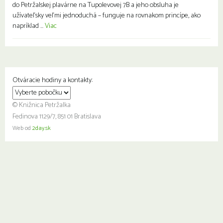
do Petržalskej plavárne na Tupolevovej 7B a jeho obsluha je
užívateľsky veľmi jednoduchá – funguje na rovnakom princípe, ako
napríklad ...
Viac
Otváracie hodiny a kontakty:
© Knižnica Petržalka
Fedinova 1129/7, 851 01 Bratislava
Web od
2day.sk