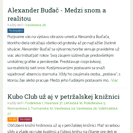
Alexander Buďač - Medzi snom a
realitou
Každý deň |
Vavilovova 26
Pre dospelých
Pozývame vás na výstavu obrazov umelca Alexandra Buďača,
ktorého diela odrážajú všetko od grotesky až po najťažšie životné
situácie. Alexander Buďač sa výtvarnej tvorbe venuje pravidelne už
viac ako tridsaťpäť rokov. Svoj záujem sústreďuje predovšetkým
unikátnej grafike a perokresbe. Predstavuje rozprávkový,
surrealistický svet snov. Kostýmovanými postavami sa snaží
vyjadrovať absenciu starnutia. Vždy ho zaujímala osoba, „postava“, s
ktorou žije alebo pracuje. Medzi jeho ľudskými postavami mo...
Viac
Kubo Club už aj v petržalskej knižnici
Každý deň |
Furdekova 1
,
Haanova 37
,
Lietavská 16
,
Prokofievova 5
,
Rovniankova 3
,
Turnianska 10
,
Vavilovova 24
,
Vavilovova 26
,
Vyšehradská
27
Pre deti
Pre mládež
Rodiny s deťmi
Obľúbení knižní hrdinovia už aj v petržalskej knižnici. Mať so sebou
vždy a všade po ruke kvalitnú a ľúbivú knihu na čítanie pre deti je