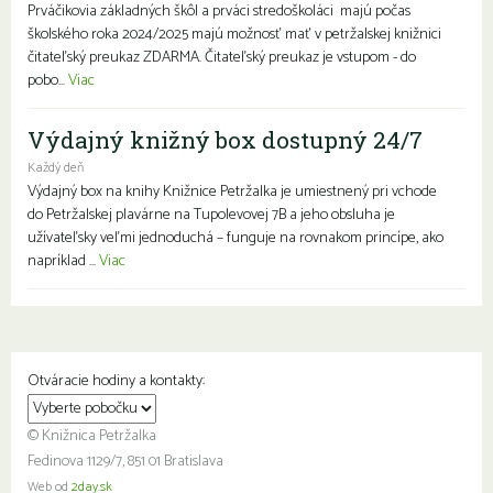
Prváčikovia základných škôl a prváci stredoškoláci majú počas
školského roka 2024/2025 majú možnosť mať v petržalskej knižnici
čitateľský preukaz ZDARMA. Čitateľský preukaz je vstupom - do
pobo...
Viac
Výdajný knižný box dostupný 24/7
Každý deň
Výdajný box na knihy Knižnice Petržalka je umiestnený pri vchode
do Petržalskej plavárne na Tupolevovej 7B a jeho obsluha je
užívateľsky veľmi jednoduchá – funguje na rovnakom princípe, ako
napríklad ...
Viac
Otváracie hodiny a kontakty:
© Knižnica Petržalka
Fedinova 1129/7, 851 01 Bratislava
Web od
2day.sk