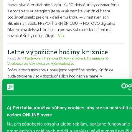
naozaj skvelé! ⇒ stiahnite si apku KUBO-detské knihy do smartfónu
alebo tabletu ⇒ zaregistrujte sa ⇒ ak nemáte v knižnici žiadnu
podlžnosť, smelo prejdite k ďalšiemu kroku ⇒ v nastaveniach
kliknite na tlačidlo PREPOJIŤ S KNIŽNICOU ⇒ HOTOVO digitálna
čitáreň plná detských kníh je tu pre vás Kubo detská čitáreň má
novinku! Knihy deťom čítajú ...
Viac
Letné výpožičné hodiny knižnice
Každý deň |
Furdekova 1
,
Haanova 37
,
Rovniankova 3
,
Turnianska 10
,
Vavilovova 24
,
Vavilovova 26
,
Vyšehradská 27
Počas letných mesiacov upravujeme výpožičné hodiny. Knižnica
bude otvorená viac v dopoludňajších hodinách a menej v
podvečerných hodinách, keď býva najväčšie teplo. Sobotné
výpožičné služby budú počas tohto obdobia nedostupné.
Pripomíname, že knihy si môžete pohodlne vyzdvihnúť vo výdajnom
boxe pri petržalskej plavárni – k dispozícii je nepretržite, 24 hodín
denne, 7 dní v týždni. Ďakujeme za pochopenie a prajeme vám
Aj Petržalka používa súbory cookies, aby ste sa nestratili a
krásne leto plné skvelého čítania....
Viac
našom ONLINE svete
Na prispôsobenie obsahu alebo reklám, správne fungovanie
Prečítané leto v petržalskej knižnici
prepojených sociálnych médií a analýzu návštevnosti použ