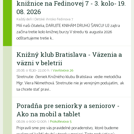
knižnice na Fedinovej 7 - 3. kolo- 19.
08. 2026
Každý deň | Detské ihrisko Fedinova 7
Milí naši čitatelia, DARUJTE KNIHÁM DRUHÚ ŠANCU! Už zajtra
začína tretie kolo knižnej burzy V stredu 19. augusta 2026
odštartujeme tretie k...
Knižný klub Bratislava - Väzenia a
väzni v beletrii
28.08. o 18,30- 22,00 h. |
Vavilovova 26
Stretnutie členiek Knižného klubu Bratislava vedie metodička
Mgr. Viera Némethová. Stretnutie nie je verejným podujatím, ak
sa chcete stať pravi...
Poradňa pre seniorky a seniorov -
Ako na mobil a tablet
08.09. o 9:00-12:00h. |
Prokofievova 5
Pripravili sme pre vás pravidelné poradenstvo, ktoré budeme