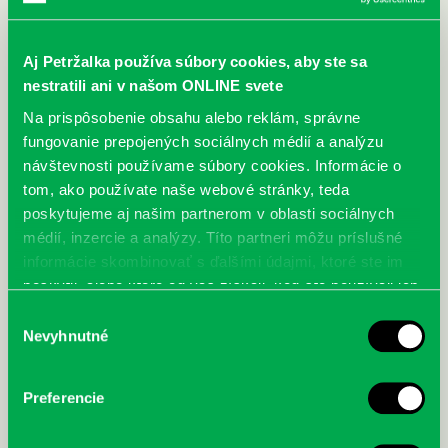
40min.
Aj Petržalka používa súbory cookies, aby ste sa
nestratili ani v našom ONLINE svete
Najbližšie podujatia
Na prispôsobenie obsahu alebo reklám, správne
fungovanie prepojených sociálnych médií a analýzu
Čítame ušami. Audioknihy v
DNES
návštevnosti používame súbory cookies. Informácie o
ponuke petržalskej knižnice
tom, ako používate naše webové stránky, teda
poskytujeme aj našim partnerom v oblasti sociálnych
Každý deň
médií, inzercie a analýzy. Títo partneri môžu príslušné
Máme skvelé správy pre všetkých milovníkov kníh a príbehov!
Odteraz si môžete v našej knižnici nielen požičať klasické
informácie skombinovať s ďalšími údajmi, ktoré ste im
papierové knihy a e-knihy, a...
poskytli, alebo ktoré od vás získali, keď ste používali ich
služby.
Výber
Výdajný knižný box dostupný 24/7
Nevyhnutné
súhlasu
Každý deň
Výdajný box na knihy Knižnice Petržalka je umiestnený pri
Preferencie
vchode do Petržalskej plavárne na Tupolevovej 7B a jeho obsluha
je užívateľsky veľmi jednodu...