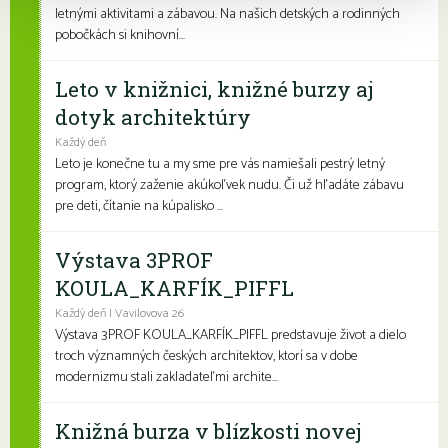
letnými aktivitami a zábavou. Na našich detských a rodinných
pobočkách si knihovní...
Leto v knižnici, knižné burzy aj
dotyk architektúry
Každý deň
Leto je konečne tu a my sme pre vás namiešali pestrý letný
program, ktorý zaženie akúkoľvek nudu. Či už hľadáte zábavu
pre deti, čítanie na kúpalisko ...
Výstava 3PROF
KOULA_KARFÍK_PIFFL
Každý deň | Vavilovova 26
Výstava 3PROF KOULA_KARFÍK_PIFFL predstavuje život a dielo
troch významných českých architektov, ktorí sa v dobe
modernizmu stali zakladateľmi archite...
Knižná burza v blízkosti novej