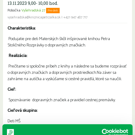
13.11.2023 9,00- 10,00 hod.
Pobočka
Vyšehradská 27
Pre deti
vysehradska@kniznicapetrzalka.sk
|
+421 947 487 717
Charakteristika:
Podujatie pre deti Materských škôl inšpirované knihou Petra
Stoličného Rozprávky o dopravných značkách.
Realizácia:
Prečítame si spoločne príbeh z knihy a následne sa budeme rozprávať
o dopravných značkách a dopravných prostriedkoch.Na záver sa
zahráme na autíčka a vyskúšame si cestné pravidlá, ktoré sa naučili.
Cieľ:
Spoznávanie dopravných značiek a pravidiel cestnej premávky.
Cieľová skupina:
Deti MŠ
Trvanie: