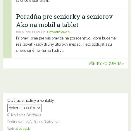
sa chcete stať pravi...
Poradňa pre seniorky a seniorov -
Ako na mobil a tablet
08.09. o 9:00-12:00h. |
Prokofievova 5
Pripravili sme pre vás pravidelné poradenstvo, ktoré budeme
realizovať každý druhý utorok v mesiaci. Tieto podujatia sú
smerované najmä na ľudí v ...
VŠETKY PODUJATIA
Otváracie hodiny a kontakty:
© Knižnica Petržalka
Fedinova 1129/7, 851 01 Bratislava
Web od
2day.sk