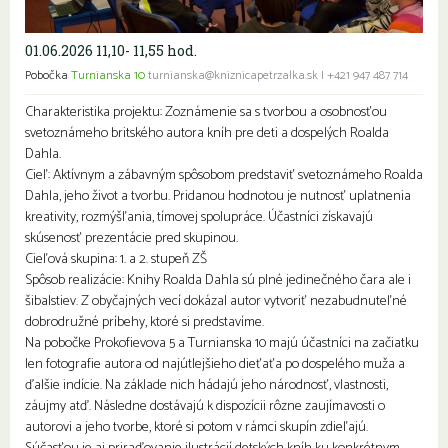
01.06.2026 11,10- 11,55 hod.
Pobočka
Turnianska 10
turnianska@kniznicapetrzalka.sk
|
+421 947 487 714
Charakteristika projektu: Zoznámenie sa s tvorbou a osobnosťou
svetoznámeho britského autora kníh pre deti a dospelých Roalda
Dahla.
Cieľ: Aktívnym a zábavným spôsobom predstaviť svetoznámeho Roalda
Dahla, jeho život a tvorbu. Pridanou hodnotou je nutnosť uplatnenia
kreativity, rozmýšľania, tímovej spolupráce. Účastníci získavajú
skúsenosť prezentácie pred skupinou.
Cieľová skupina: 1. a 2. stupeň ZŠ
Spôsob realizácie: Knihy Roalda Dahla sú plné jedinečného čara ale i
šibalstiev. Z obyčajných vecí dokázal autor vytvoriť nezabudnuteľné
dobrodružné príbehy, ktoré si predstavíme.
Na pobočke Prokofievova 5 a Turnianska 10 majú účastníci na začiatku
len fotografie autora od najútlejšieho dieťaťa po dospelého muža a
ďalšie indície. Na základe nich hádajú jeho národnosť, vlastnosti,
záujmy atď. Následne dostávajú k dispozícii rôzne zaujímavosti o
autorovi a jeho tvorbe, ktoré si potom v rámci skupín zdieľajú.