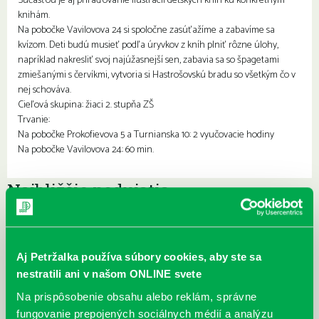
Súčasťou je aj priraďovanie ilustrácií detských kníh ku konkrétnym
knihám.
Na pobočke Vavilovova 24 si spoločne zasúťažíme a zabavíme sa
kvízom. Deti budú musieť podľa úryvkov z kníh plniť rôzne úlohy,
napríklad nakresliť svoj najúžasnejší sen, zabavia sa so špagetami
zmiešanými s červíkmi, vytvoria si Hastrošovskú bradu so všetkým čo v
nej schováva.
Cieľová skupina: žiaci 2. stupňa ZŠ
Trvanie:
Na pobočke Prokofievova 5 a Turnianska 10: 2 vyučovacie hodiny
Na pobočke Vavilovova 24: 60 min.
Najbližšie podujatia
Čítame ušami. Audioknihy v
DNES
ponuke petržalskej knižnice
Aj Petržalka používa súbory cookies, aby ste sa
Každý deň
nestratili ani v našom ONLINE svete
Máme skvelé správy pre všetkých milovníkov kníh a príbehov!
Odteraz si môžete v našej knižnici nielen požičať klasické
Na prispôsobenie obsahu alebo reklám, správne
papierové knihy a e-knihy, a...
fungovanie prepojených sociálnych médií a analýzu