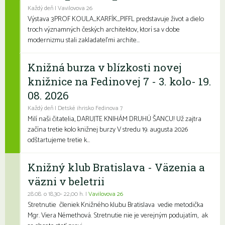
Každý deň | Vavilovova 26
Výstava 3PROF KOULA_KARFÍK_PIFFL predstavuje život a dielo
troch významných českých architektov, ktorí sa v dobe
modernizmu stali zakladateľmi archite...
Knižná burza v blízkosti novej
knižnice na Fedinovej 7 - 3. kolo- 19.
08. 2026
Každý deň | Detské ihrisko Fedinova 7
Milí naši čitatelia, DARUJTE KNIHÁM DRUHÚ ŠANCU! Už zajtra
začína tretie kolo knižnej burzy V stredu 19. augusta 2026
odštartujeme tretie k...
Knižný klub Bratislava - Väzenia a
väzni v beletrii
28.08. o 18,30- 22,00 h. |
Vavilovova 26
Stretnutie členiek Knižného klubu Bratislava vedie metodička
Mgr. Viera Némethová. Stretnutie nie je verejným podujatím, ak