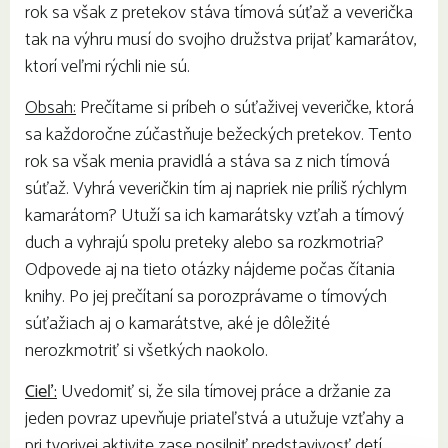
rok sa však z pretekov stáva tímová súťaž a veverička
tak na výhru musí do svojho družstva prijať kamarátov,
ktorí veľmi rýchli nie sú.
Obsah:
Prečítame si príbeh o súťaživej veveričke, ktorá
sa každoročne zúčastňuje bežeckých pretekov. Tento
rok sa však menia pravidlá a stáva sa z nich tímová
súťaž. Vyhrá veveričkin tím aj napriek nie príliš rýchlym
kamarátom? Utuží sa ich kamarátsky vzťah a tímový
duch a vyhrajú spolu preteky alebo sa rozkmotria?
Odpovede aj na tieto otázky nájdeme počas čítania
knihy. Po jej prečítaní sa porozprávame o tímových
súťažiach aj o kamarátstve, aké je dôležité
nerozkmotriť si všetkých naokolo.
Cieľ:
Uvedomiť si, že sila tímovej práce a držanie za
jeden povraz upevňuje priateľstvá a utužuje vzťahy a
pri tvorivej aktivite zase posilniť predstavivosť detí