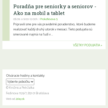
Poradňa pre seniorky a seniorov -
Ako na mobil a tablet
08.09. o 9:00-12:00h. |
Prokofievova 5
Pripravili sme pre vás pravidelné poradenstvo, ktoré budeme
realizovať každý druhý utorok v mesiaci. Tieto podujatia sú
smerované najmä na ľudí v ...
VŠETKY PODUJATIA
Otváracie hodiny a kontakty:
© Knižnica Petržalka
Fedinova 1129/7, 851 01 Bratislava
Web od
2day.sk