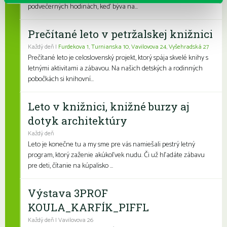
podvečerných hodinách, keď býva na...
Prečítané leto v petržalskej knižnici
Každý deň |
Furdekova 1
,
Turnianska 10
,
Vavilovova 24
,
Vyšehradská 27
Prečítané leto je celoslovenský projekt, ktorý spája skvelé knihy s
letnými aktivitami a zábavou. Na našich detských a rodinných
pobočkách si knihovní...
Leto v knižnici, knižné burzy aj
dotyk architektúry
Každý deň
Leto je konečne tu a my sme pre vás namiešali pestrý letný
program, ktorý zaženie akúkoľvek nudu. Či už hľadáte zábavu
pre deti, čítanie na kúpalisko ...
Výstava 3PROF
KOULA_KARFÍK_PIFFL
Každý deň | Vavilovova 26