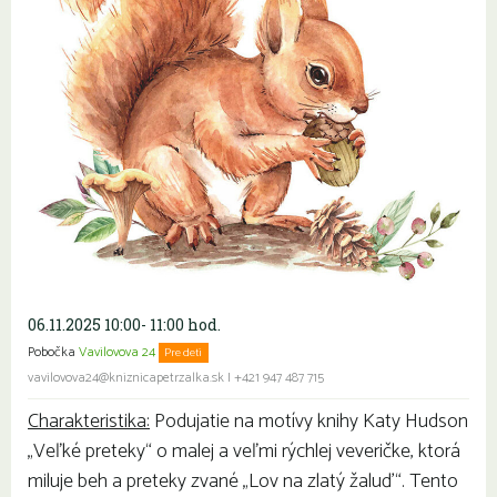
06.11.2025 10:00- 11:00 hod.
Pobočka
Vavilovova 24
Pre deti
vavilovova24@kniznicapetrzalka.sk
|
+421 947 487 715
Charakteristika:
Podujatie na motívy knihy Katy Hudson
„Veľké preteky“ o malej a veľmi rýchlej veveričke, ktorá
miluje beh a preteky zvané „Lov na zlatý žaluď“. Tento