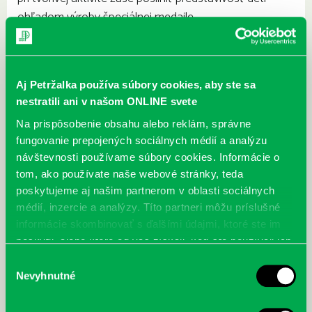
ohľadom výroby špeciálnej medaile.
Cieľová skupina
: deti MŠ
Trvanie:
45 min.
Aj Petržalka používa súbory cookies, aby ste sa
nestratili ani v našom ONLINE svete
Podujatia pre SMŠ Pramienok
Na prispôsobenie obsahu alebo reklám, správne
fungovanie prepojených sociálnych médií a analýzu
návštevnosti používame súbory cookies. Informácie o
Najbližšie podujatia
tom, ako používate naše webové stránky, teda
poskytujeme aj našim partnerom v oblasti sociálnych
Čítame ušami. Audioknihy v
DNES
médií, inzercie a analýzy. Títo partneri môžu príslušné
ponuke petržalskej knižnice
informácie skombinovať s ďalšími údajmi, ktoré ste im
Každý deň
poskytli, alebo ktoré od vás získali, keď ste používali ich
Máme skvelé správy pre všetkých milovníkov kníh a príbehov!
služby.
Výber
Odteraz si môžete v našej knižnici nielen požičať klasické
Nevyhnutné
súhlasu
papierové knihy a e-knihy, a...