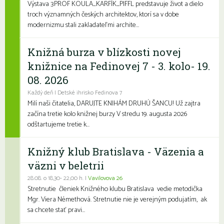
Výstava 3PROF KOULA_KARFÍK_PIFFL predstavuje život a dielo
troch významných českých architektov, ktorí sa v dobe
modernizmu stali zakladateľmi archite...
Knižná burza v blízkosti novej
knižnice na Fedinovej 7 - 3. kolo- 19.
08. 2026
Každý deň | Detské ihrisko Fedinova 7
Milí naši čitatelia, DARUJTE KNIHÁM DRUHÚ ŠANCU! Už zajtra
začína tretie kolo knižnej burzy V stredu 19. augusta 2026
odštartujeme tretie k...
Knižný klub Bratislava - Väzenia a
väzni v beletrii
28.08. o 18,30- 22,00 h. |
Vavilovova 26
Stretnutie členiek Knižného klubu Bratislava vedie metodička
Mgr. Viera Némethová. Stretnutie nie je verejným podujatím, ak
sa chcete stať pravi...