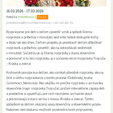
16.03.2026 - 17.03.2026
Pobočka
Prokofievova 5
Pre deti
prokofievova@kniznicapetrzalka.sk
|
+421 947 487 712
Rozprávanie pre deti s cieľom vysvetliť vznik a spôsob šírenia
rozprávok a príbehov v minulosti, keď ešte neboli dostupné knihy
a školy tak ako dnes.
Cieľom projektu je predstaviť deťom dôležitosť
rozprávok a príbehov, vysvetliť, ako sa odovzdávali vedomosti
v minulosti. Súčasťou je aj čítanie rozprávky v starej slovenčine
a porovnať si tú istú rozprávku aj v súčasnej verzii (rozprávka Trojruža
– Kráska a zviera).
Knihovník porozpráva deťom, ako vznikali pôvodné rozprávky, ako sa
šírili a úlohu rozprávkarov v tomto procese (Dobšinský, bratia
Grimmovci, Nemcová). Ako ukážku im prečíta rozprávku v archaickej
slovenčine (napr. rozprávka Trojruža), pričom interaktívne zapája deti
a priebežne si vysvetľujú, pre nich neznáme, archaické slová
a porovnávajú si starú verziu s novou (Kráska a zviera). Týmto
spôsobom je deťom ukázaný vývoj slovenčiny a slovenského jazyka.
Nakoniec deti dostanú možnosť prostredníctvom pripravenej