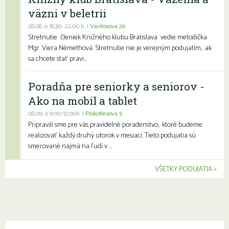
väzni v beletrii
28.08. o 18,30- 22,00 h. |
Vavilovova 26
Stretnutie členiek Knižného klubu Bratislava vedie metodička
Mgr. Viera Némethová. Stretnutie nie je verejným podujatím, ak
sa chcete stať pravi...
Poradňa pre seniorky a seniorov -
Ako na mobil a tablet
08.09. o 9:00-12:00h. |
Prokofievova 5
Pripravili sme pre vás pravidelné poradenstvo, ktoré budeme
realizovať každý druhý utorok v mesiaci. Tieto podujatia sú
smerované najmä na ľudí v ...
VŠETKY PODUJATIA