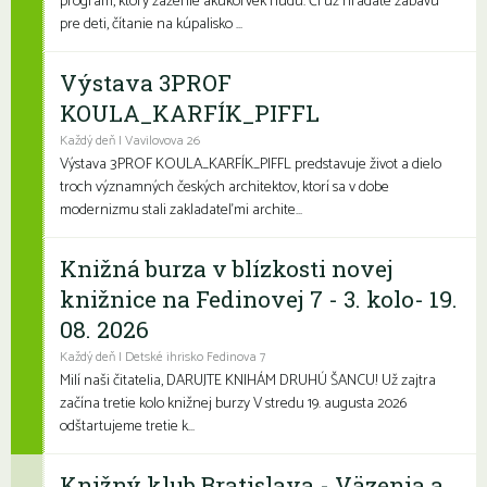
program, ktorý zaženie akúkoľvek nudu. Či už hľadáte zábavu
pre deti, čítanie na kúpalisko ...
Výstava 3PROF
KOULA_KARFÍK_PIFFL
Každý deň | Vavilovova 26
Výstava 3PROF KOULA_KARFÍK_PIFFL predstavuje život a dielo
troch významných českých architektov, ktorí sa v dobe
modernizmu stali zakladateľmi archite...
Knižná burza v blízkosti novej
knižnice na Fedinovej 7 - 3. kolo- 19.
08. 2026
Každý deň | Detské ihrisko Fedinova 7
Milí naši čitatelia, DARUJTE KNIHÁM DRUHÚ ŠANCU! Už zajtra
začína tretie kolo knižnej burzy V stredu 19. augusta 2026
odštartujeme tretie k...
Knižný klub Bratislava - Väzenia a