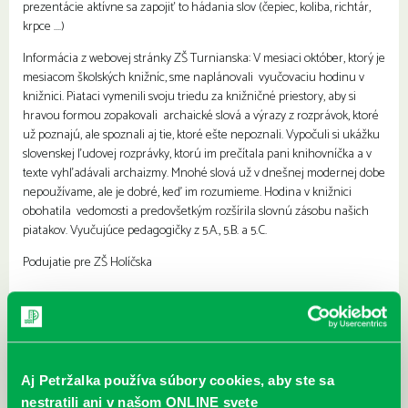
prezentácie aktívne sa zapojiť to hádania slov (čepiec, koliba, richtár,
krpce ….)
Informácia z webovej stránky ZŠ Turnianska: V mesiaci október, ktorý je
mesiacom školských knižníc, sme naplánovali vyučovaciu hodinu v
knižnici. Piataci vymenili svoju triedu za knižničné priestory, aby si
hravou formou zopakovali archaické slová a výrazy z rozprávok, ktoré
už poznajú, ale spoznali aj tie, ktoré ešte nepoznali. Vypočuli si ukážku
slovenskej ľudovej rozprávky, ktorú im prečítala pani knihovníčka a v
texte vyhľadávali archaizmy. Mnohé slová už v dnešnej modernej dobe
nepoužívame, ale je dobré, keď im rozumieme. Hodina v knižnici
obohatila vedomosti a predovšetkým rozšírila slovnú zásobu našich
piatakov. Vyučujúce pedagogičky z 5.A., 5.B. a 5.C.
Podujatie pre ZŠ Holíčska
Najbližšie podujatia
Aj Petržalka používa súbory cookies, aby ste sa
Čítame ušami. Audioknihy v
DNES
nestratili ani v našom ONLINE svete