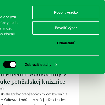
DETI
MLÁDEŽ
DOSPELÍ
Povoliť všetko
 a analýzu
ránky, teda
Povoliť výber
eri môžu
NICI
FEDINOVA
KONTAKTY
s získali,
Odmietnuť
ižšie podujatia
Zobraziť detaily
ame ušami. Audioknihy v
uke petržalskej knižnice
deň
kvelé správy pre všetkých milovníkov kníh a
ov! Odteraz si môžete v našej knižnici nielen