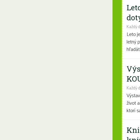
Let
dot
Každý 
Leto j
letný 
hľadáte
Výs
KO
Každý d
Výsta
život 
ktorí 
Kni