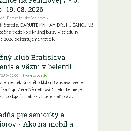
žnice na Fedinovej 7 - 3.
- 19. 08. 2026
eň | Detské ihrisko Fedinova 7
aši čitatelia, DARUJTE KNIHÁM DRUHÚ ŠANCU! Už
začína tretie kolo knižnej burzy V stredu 19.
a 2026 odštartujeme tretie k...
žný klub Bratislava -
enia a väzni v beletrii
 18,30- 22,00 h. |
Vavilovova 26
utie členiek Knižného klubu Bratislava vedie
čka Mgr. Viera Némethová. Stretnutie nie je
ým podujatím, ak sa chcete stať pravi...
adňa pre seniorky a
iorov - Ako na mobil a