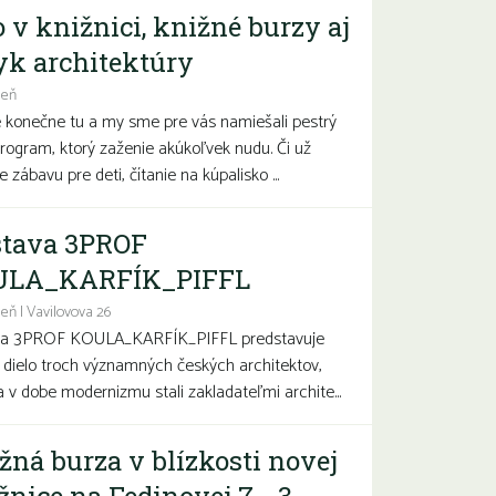
o v knižnici, knižné burzy aj
yk architektúry
deň
e konečne tu a my sme pre vás namiešali pestrý
program, ktorý zaženie akúkoľvek nudu. Či už
 zábavu pre deti, čítanie na kúpalisko ...
tava 3PROF
ULA_KARFÍK_PIFFL
eň | Vavilovova 26
va 3PROF KOULA_KARFÍK_PIFFL predstavuje
a dielo troch významných českých architektov,
sa v dobe modernizmu stali zakladateľmi archite...
žná burza v blízkosti novej