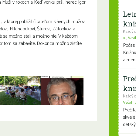
íh Muži v rokoch a Keď vonku prší, herec Igor
Let
 v ktorej priblížil čitateľom slávnych mužov
kni
udovi, Hitchcockovi, Štúrovi, Zátopkovi a
Každý d
oré sa možno stali a možno nie. V každom
10
,
Vavi
pritom sa zabavíte. Dokonca možno zistíte,
Počas 
Knižni
a mene
Pre
kni
Každý d
Vyšehr
Prečít
skvelé
detský