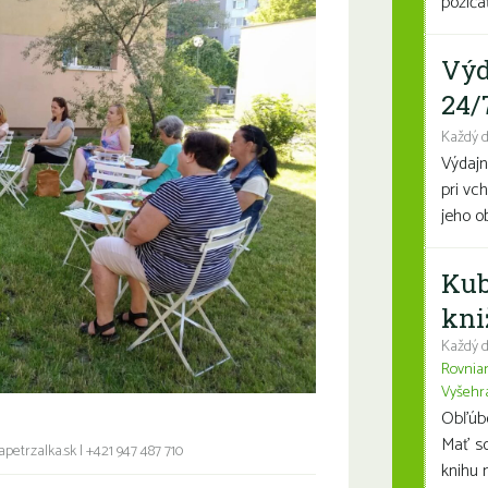
požičať
Výd
24/
Každý 
Výdajn
pri vc
jeho o
Kub
kni
Každý d
Rovnia
Vyšehr
Obľúben
Mať so
petrzalka.sk
|
+421 947 487 710
knihu n