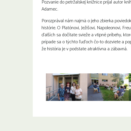
Pozvanie do petržalskej knižnice prijal autor kn
Adamec.
Porozprával nám najmä o jeho zbierka poviedok ,
histórie. O Platónovi, Ježišovi, Napoleonovi, Fre
ďalších sa dočítate svieže a vtipné príbehy, kt
prípade sa o týchto ľuďoch čo-to dozviete a po
že história je v podstate atraktívna a zábavná.