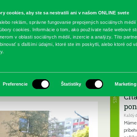
ry cookies, aby ste sa nestratili ani v našom ONLINE svete
lebo reklám, správne fungovanie prepojených sociálnych médií
bory cookies. Informácie o tom, ako používate naše webové st
erom v oblasti sociálnych médií, inzercie a analýzy. Títo partn
GY
SLUŽBY
PODUJATIA
POBOČKY
O KNIŽ
inovať s ďalšími údajmi, ktoré ste im poskytli, alebo ktoré od vá
y.
ym hercom Igorom Adamcom
om kníh a známym
Najbl
Preferencie
Štatistiky
Marketing
amcom
DNES
Čít
pon
Každý 
Máme s
príbeh