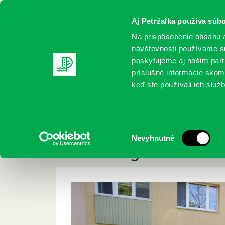
Aj Petržalka používa súbo
Na prispôsobenie obsahu a
návštevnosti používame sú
poskytujeme aj našim partn
REGISTRUJTE SA
ONLINE KATALÓ
príslušné informácie skomb
keď ste používali ich služb
Domov
Podujatia
Stretnutie s autorom kníh a znám
Stretnutie s autor
Výber
Nevyhnutné
hercom Igorom Ad
súhlasu