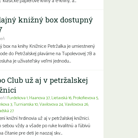
 klasické papierové knihy a e-knihy, a...
ajný knižný box dostupný
7
deň
ý box na knihy Knižnice Petržalka je umiestnený
hode do Petržalskej plavárne na Tupolevovej 7B a
bsluha je užívateľsky veľmi jednodu...
o Club už aj v petržalskej
žnici
eň |
Furdekova 1
,
Haanova 37
,
Lietavská 16
,
Prokofievova 5
,
nkova 3
,
Turnianska 10
,
Vavilovova 24
,
Vavilovova 26
,
adská 27
í knižní hrdinovia už aj v petržalskej knižnici.
 sebou vždy a všade po ruke kvalitnú a ľúbivú
a čítanie pre deti je naozaj skv...