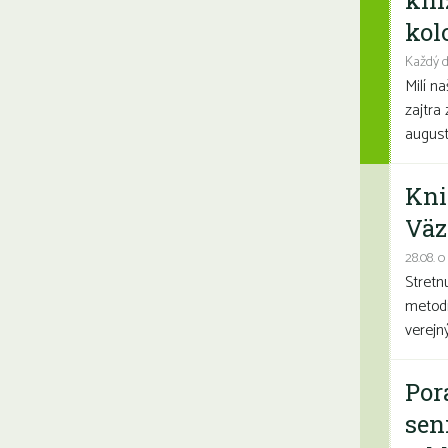
kni
kolo
Každý d
Milí n
zajtra 
august
Kni
Väz
28.08. o
Stretn
metodi
verejn
Por
sen