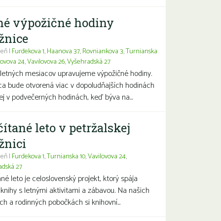
né výpožičné hodiny
žnice
eň |
Furdekova 1
,
Haanova 37
,
Rovniankova 3
,
Turnianska
lovova 24
,
Vavilovova 26
,
Vyšehradská 27
letných mesiacov upravujeme výpožičné hodiny.
ca bude otvorená viac v dopoludňajších hodinách
j v podvečerných hodinách, keď býva na...
čítané leto v petržalskej
žnici
eň |
Furdekova 1
,
Turnianska 10
,
Vavilovova 24
,
adská 27
ané leto je celoslovenský projekt, ktorý spája
 knihy s letnými aktivitami a zábavou. Na našich
ch a rodinných pobočkách si knihovní...