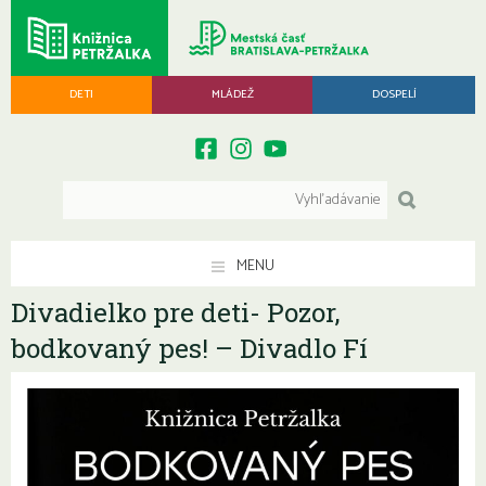
DETI
MLÁDEŽ
DOSPELÍ
MENU
Divadielko pre deti- Pozor,
bodkovaný pes! – Divadlo Fí