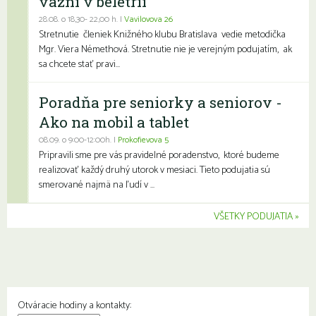
väzni v beletrii
28.08. o 18,30- 22,00 h. |
Vavilovova 26
Stretnutie členiek Knižného klubu Bratislava vedie metodička
Mgr. Viera Némethová. Stretnutie nie je verejným podujatím, ak
sa chcete stať pravi...
Poradňa pre seniorky a seniorov -
Ako na mobil a tablet
08.09. o 9:00-12:00h. |
Prokofievova 5
Pripravili sme pre vás pravidelné poradenstvo, ktoré budeme
realizovať každý druhý utorok v mesiaci. Tieto podujatia sú
smerované najmä na ľudí v ...
VŠETKY PODUJATIA
Otváracie hodiny a kontakty: