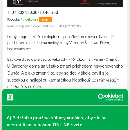
11.07.2024 10,00- 10,40 hod.
Pobočka
Furdekova 1
Pre deti
Rodiny s deťmi
furdekova@kniznicapetrzalka.sk
|
+421 947 487 718
Letný program knižnice doplní na pobočke Furdekova 1 divadelné
predstavenie pre deti na motívy knihy Veroniky Šikulovej Pozor,
bodkovaný pes!
Bábkové divadlo pre deti vo veku od 4 – 10 rokov má trvanie 40 minút
U Barborky doma sa všetko zmení príchodom nevychovaného
Dunča! Ale ako zmeniť to, aby sa deti v škole bavili s jej
susedkou a najlepšou kamarátkou Natálkou?
Čo s tým všetkým
má Dunčo spoločné?
Najbližšie podujatia
Čítame ušami. Audioknihy v
DNES
Aj Petržalka používa súbory cookies, aby ste sa
ponuke petržalskej knižnice
nestratili ani v našom ONLINE svete